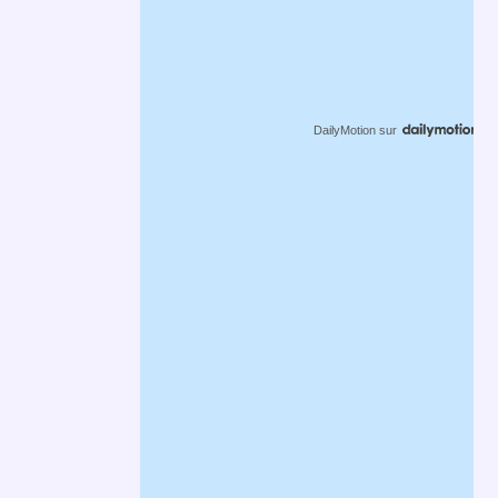
DailyMotion
sur