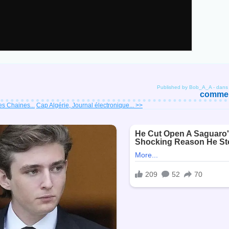
Published by Bob_A_A
-
dan
comment
es Chaines...
Cap Algérie, Journal électronique... >>