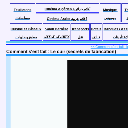
Cinéma Algérien أفلام جزائرية
Feuilletons
Musique
T
موسيقى
مسلسلات
Cinéma Arabe ٱفلام عربية
Cuisine et Gâteaux
Salon Berbère
Transports
Hotels
Banques / Ass
مطبخ و حلويات
ⴰⵅⵅⴰⵎ ⴰⵎⴰⵣⵉⴴ
نقل
فنادق
ك/ تأمينات
<< Comment s'est fait : l
Comment s'est fait : Le cuir (secrets de fabrication)