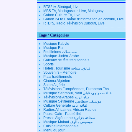
RTS2 tv, Sénégal, Live
MBS TV, Madagascar, Live, Malagasy
Gabon Culture TV, Live
Gabon 24 tv, Chaîne d'information en continu, Live
RTD tv, Radio Télévision Djibouti, Live
Tags / Catégories
Musique Kabyle
Musique Rai
Feuilletons مسلسلات
Musique Judéo-Arabe
Gateaux de fête traditionnels
Sports
Hôtels, Tourisme فنادق، سياحة
Souvenirs - Mémoire
Plats traditionnels
Cinéma Algérien
Salon Algérie
Télévisions Européennes, European TVs
Musique Sahraoui, Naili غناء صحراوي، نايلي
Télévisions Arabes قناة عربية
Musique Sétifienne موسيقى سطايفي
Culture Générale ثقافة عامة
Radios Africaines, African Radios
Pause Café - Pausé thé
Presse Algérienne صحافة جزائرية
Musique Malouf موسيقى مالوف
Cuisine internationale
Menu du jour