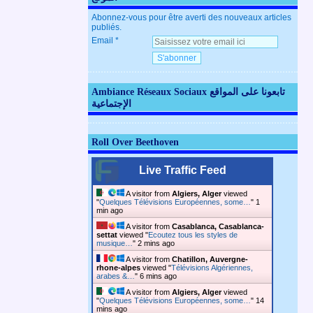
Abonnez-vous pour être averti des nouveaux articles
publiés.
Email
Ambiance Réseaux Sociaux تابعونا على المواقع
الإجتماعية
Roll Over Beethoven
Live Traffic Feed
A visitor from
Algiers, Alger
viewed
"
Quelques Télévisions Européennes, some…
"
1
min ago
A visitor from
Casablanca, Casablanca-
settat
viewed "
Ecoutez tous les styles de
musique…
"
2 mins ago
A visitor from
Chatillon, Auvergne-
rhone-alpes
viewed "
Télévisions Algériennes,
arabes &…
"
6 mins ago
A visitor from
Algiers, Alger
viewed
"
Quelques Télévisions Européennes, some…
"
14
mins ago