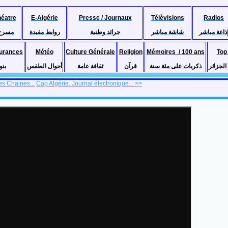
héatre
E-Algérie
Presse / Journaux
Télèvisions
Radios
ذاعة مباشر
شاشة مباشر
جرائد وطنية
روابط مفيدة
مسرح
urances
Météo
Culture Générale
Religion
Mémoires / 100 ans
Top
لجزائر
ذكريات على مئة سنة
قرآن
ثقافة عامة
أحوال الطقس
بنو
es Chaines...
Cap Algérie, Journal électronique... >>