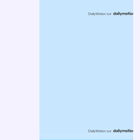
DailyMotion
sur
DailyMotion
sur