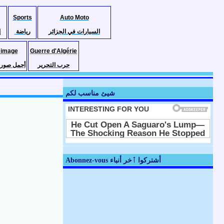
Sports
Auto Moto
السيارات في الجزائر
رياضة
إ
 image
Guerre d'Algérie
حرب التحرير
أجمل صور ا
شيئ مناسب لكم
Abonnez-vous أشتركوا ٱخر أنباء