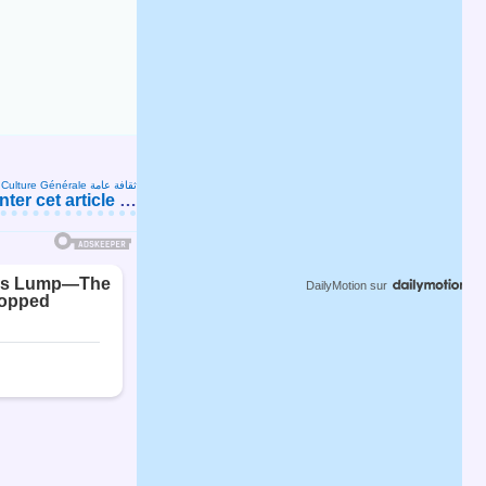
s
Culture Générale ثقافة عامة
er cet article
…
DailyMotion
sur