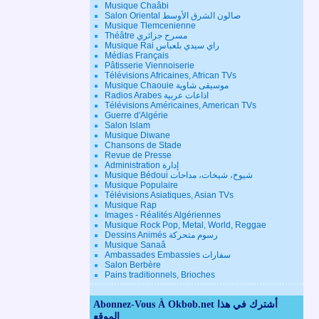
Musique Chaâbi
Salon Oriental صالون الشرق الأوسط
Musique Tlemcenienne
Théâtre مسرح جزائري
Musique Rai راي سيدي بلعباس
Médias Français
Pâtisserie Viennoiserie
Télévisions Africaines, African TVs
Musique Chaouie موسيقى شاوية
Radios Arabes اذاعات عربية
Télévisions Américaines, American TVs
Guerre d'Algérie
Salon Islam
Musique Diwane
Chansons de Stade
Revue de Presse
Administration إدارة
Musique Bédoui شيوخ، شيخات، مداحات
Musique Populaire
Télévisions Asiatiques, Asian TVs
Musique Rap
Images - Réalités Algériennes
Musique Rock Pop, Metal, World, Reggae
Dessins Animés رسوم متحركة
Musique Sanaâ
Ambassades Embassies سفارات
Salon Berbère
Pains traditionnels, Brioches
Abonnez-Vous À Okbob.net أشترك في هذا
الموقع