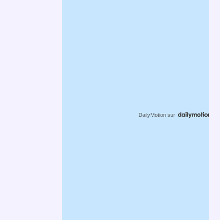
DailyMotion
sur