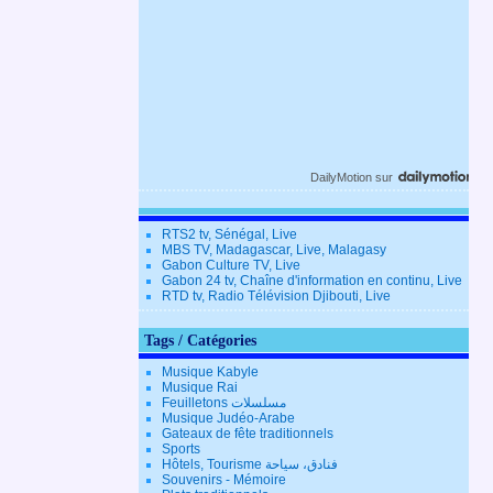
DailyMotion
sur
RTS2 tv, Sénégal, Live
MBS TV, Madagascar, Live, Malagasy
Gabon Culture TV, Live
Gabon 24 tv, Chaîne d'information en continu, Live
RTD tv, Radio Télévision Djibouti, Live
Tags / Catégories
Musique Kabyle
Musique Rai
Feuilletons مسلسلات
Musique Judéo-Arabe
Gateaux de fête traditionnels
Sports
Hôtels, Tourisme فنادق، سياحة
Souvenirs - Mémoire