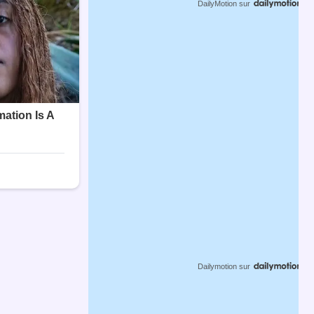
DailyMotion
sur
Dailymotion
sur