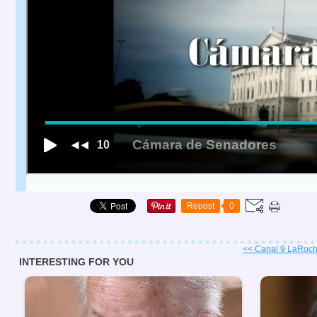
Repost
0
<< Canal 9 LaRocha