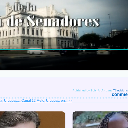
Published by Bob_A_A
-
dans
Télévision
comment
, Uruguay,...
Canal 12 Melo, Uruguay, en... >>