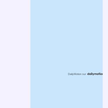
DailyMotion
sur