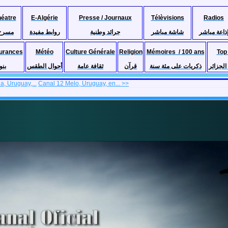
héatre
E-Algérie
Presse / Journaux
Télèvisions
Radios
ذاعة مباشر
شاشة مباشر
جرائد وطنية
روابط مفيدة
مسرح
urances
Météo
Culture Générale
Religion
Mémoires / 100 ans
Top
لجزائر
ذكريات على مئة سنة
قرآن
ثقافة عامة
أحوال الطقس
بنو
, Uruguay,...
Canal 12 Melo, Uruguay, en... >>