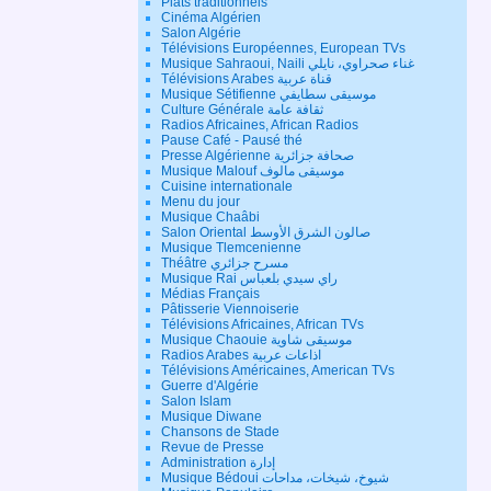
Plats traditionnels
Cinéma Algérien
Salon Algérie
Télévisions Européennes, European TVs
Musique Sahraoui, Naili غناء صحراوي، نايلي
Télévisions Arabes قناة عربية
Musique Sétifienne موسيقى سطايفي
Culture Générale ثقافة عامة
Radios Africaines, African Radios
Pause Café - Pausé thé
Presse Algérienne صحافة جزائرية
Musique Malouf موسيقى مالوف
Cuisine internationale
Menu du jour
Musique Chaâbi
Salon Oriental صالون الشرق الأوسط
Musique Tlemcenienne
Théâtre مسرح جزائري
Musique Rai راي سيدي بلعباس
Médias Français
Pâtisserie Viennoiserie
Télévisions Africaines, African TVs
Musique Chaouie موسيقى شاوية
Radios Arabes اذاعات عربية
Télévisions Américaines, American TVs
Guerre d'Algérie
Salon Islam
Musique Diwane
Chansons de Stade
Revue de Presse
Administration إدارة
Musique Bédoui شيوخ، شيخات، مداحات