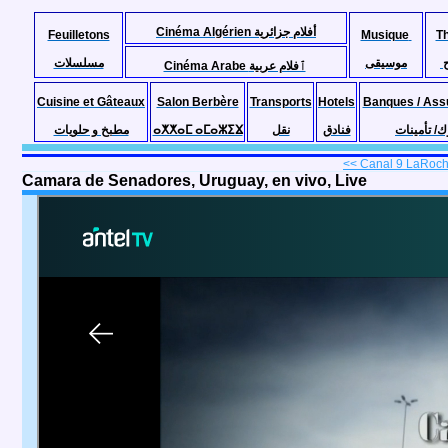
Cinéma Algérien أفلام جزائرية
Feuilletons
Musique
T
موسيقى
مسلسلات
Cinéma Arabe ٱفلام عربية
Cuisine et Gâteaux
Salon Berbère
Transports
Hotels
Banques / Ass
مطبخ و حلويات
ⴰⵅⵅⴰⵎ ⴰⵎⴰⵣⵉⴴ
نقل
فنادق
ك/ تأمينات
<< Canal 9 LaRocha
Camara de Senadores, Uruguay, en vivo, Live