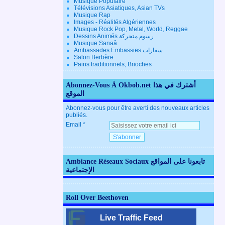
Musique Populaire
Télévisions Asiatiques, Asian TVs
Musique Rap
Images - Réalités Algériennes
Musique Rock Pop, Metal, World, Reggae
Dessins Animés رسوم متحركة
Musique Sanaâ
Ambassades Embassies سفارات
Salon Berbère
Pains traditionnels, Brioches
Abonnez-Vous À Okbob.net أشترك في هذا
الموقع
Abonnez-vous pour être averti des nouveaux articles
publiés.
Email
Ambiance Réseaux Sociaux تابعونا على المواقع
الإجتماعية
Roll Over Beethoven
Live Traffic Feed