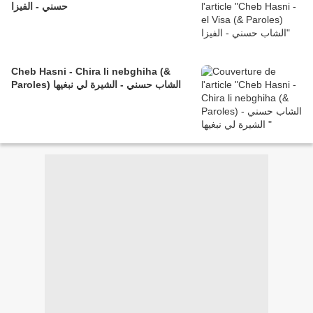
حسني - الفيزا
Cheb Hasni - Chira li nebghiha (&
Paroles) الشاب حسني - الشيرة لي نبغيها