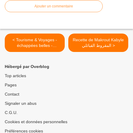
Ajouter un commentaire
< Tourisme & Voyages -
Recette de Makrout Kabyle
échappées belles -
المقروط القبائلي >
Au rythme du Brésil
Hébergé par Overblog
Top articles
Pages
Contact
Signaler un abus
C.G.U.
Cookies et données personnelles
Préférences cookies