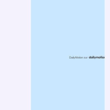
DailyMotion
sur