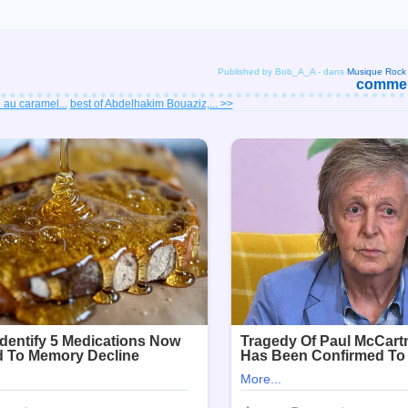
Published by Bob_A_A
-
dans
Musique Rock 
comment
 au caramel...
best of Abdelhakim Bouaziz,... >>