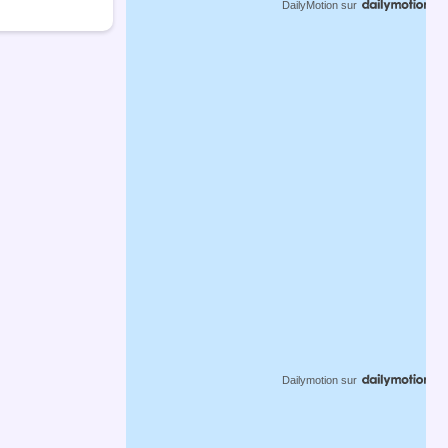
DailyMotion
sur
Dailymotion
sur