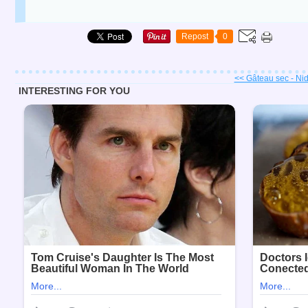
Repost
0
<< Gâteau sec - Nid