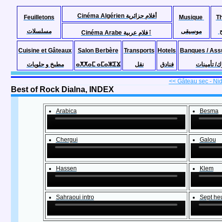
Cinéma Algérien أفلام جزائرية
Feuilletons
Musique
T
موسيقى
مسلسلات
Cinéma Arabe ٱفلام عربية
Cuisine et Gâteaux
Salon Berbère
Transports
Hotels
Banques / Ass
مطبخ و حلويات
ⴰⵅⵅⴰⵎ ⴰⵎⴰⵣⵉⴴ
نقل
فنادق
ك/ تأمينات
<< Gâteau sec - Nid
Best of Rock Dialna, INDEX
Arabica
Besma
Chergui
Galou
Hassen
Klem
Sahraoui intro
Sept he