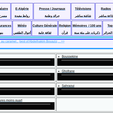
héatre
E-Algérie
Presse / Journaux
Télèvisions
Radios
ذاعة مباشر
شاشة مباشر
جرائد وطنية
روابط مفيدة
مسرح
urances
Météo
Culture Générale
Religion
Mémoires / 100 ans
Top
لجزائر
ذكريات على مئة سنة
قرآن
ثقافة عامة
أحوال الطقس
بنو
 au caramel...
best of Abdelhakim Bouaziz,... >>
Boussekine
Ghofrane
Sahraoui
ures moins quart