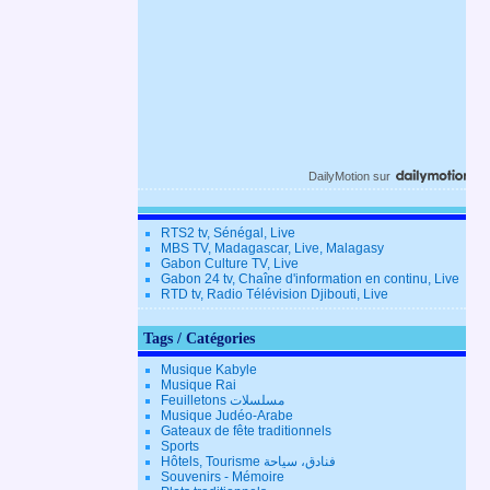
DailyMotion
sur
RTS2 tv, Sénégal, Live
MBS TV, Madagascar, Live, Malagasy
Gabon Culture TV, Live
Gabon 24 tv, Chaîne d'information en continu, Live
RTD tv, Radio Télévision Djibouti, Live
Tags / Catégories
Musique Kabyle
Musique Rai
Feuilletons مسلسلات
Musique Judéo-Arabe
Gateaux de fête traditionnels
Sports
Hôtels, Tourisme فنادق، سياحة
Souvenirs - Mémoire