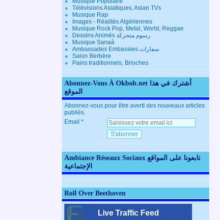
Musique Populaire
Télévisions Asiatiques, Asian TVs
Musique Rap
Images - Réalités Algériennes
Musique Rock Pop, Metal, World, Reggae
Dessins Animés رسوم متحركة
Musique Sanaâ
Ambassades Embassies سفارات
Salon Berbère
Pains traditionnels, Brioches
Abonnez-Vous À Okbob.net أشترك في هذا
الموقع
Abonnez-vous pour être averti des nouveaux articles
publiés.
Email
Ambiance Réseaux Sociaux تابعونا على المواقع
الإجتماعية
Roll Over Beethoven
Live Traffic Feed