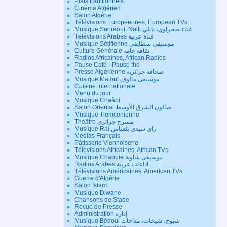
Plats traditionnels
Cinéma Algérien
Salon Algérie
Télévisions Européennes, European TVs
Musique Sahraoui, Naili غناء صحراوي، نايلي
Télévisions Arabes قناة عربية
Musique Sétifienne موسيقى سطايفي
Culture Générale ثقافة عامة
Radios Africaines, African Radios
Pause Café - Pausé thé
Presse Algérienne صحافة جزائرية
Musique Malouf موسيقى مالوف
Cuisine internationale
Menu du jour
Musique Chaâbi
Salon Oriental صالون الشرق الأوسط
Musique Tlemcenienne
Théâtre مسرح جزائري
Musique Rai راي سيدي بلعباس
Médias Français
Pâtisserie Viennoiserie
Télévisions Africaines, African TVs
Musique Chaouie موسيقى شاوية
Radios Arabes اذاعات عربية
Télévisions Américaines, American TVs
Guerre d'Algérie
Salon Islam
Musique Diwane
Chansons de Stade
Revue de Presse
Administration إدارة
Musique Bédoui شيوخ، شيخات، مداحات