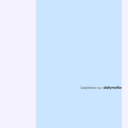
DailyMotion
sur