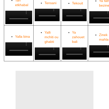
Tah
Ya fat
Tensani
Tekouit
etkhabal
bezin
Yalli
Ya
Zinek
Yalla bina
mchiti ou
zahouet
mahla
ghabti
bali