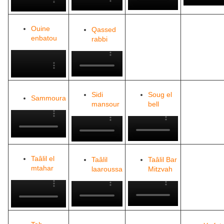
Ouine
Qassed
enbatou
rabbi
Sidi
Soug el
Sammoura
mansour
bell
Taâlil el
Taâlil
Taâlil Bar
mtahar
laaroussa
Mitzvah