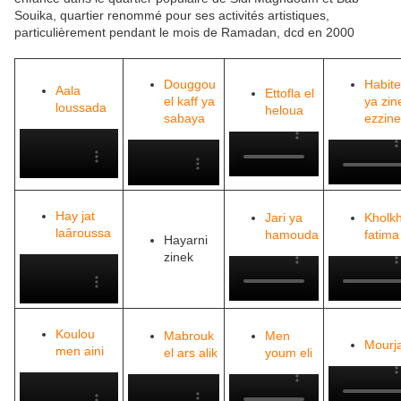
Souika, quartier renommé pour ses activités artistiques,
particulièrement pendant le mois de Ramadan, dcd en 2000
Douggou
Habit
Aala
Ettofla el
el kaff ya
ya zin
loussada
heloua
sabaya
ezzine
Hay jat
Jari ya
Kholkh
laâroussa
hamouda
fatima
Hayarni
zinek
Koulou
Mabrouk
Men
Mourj
men aini
el ars alik
youm eli