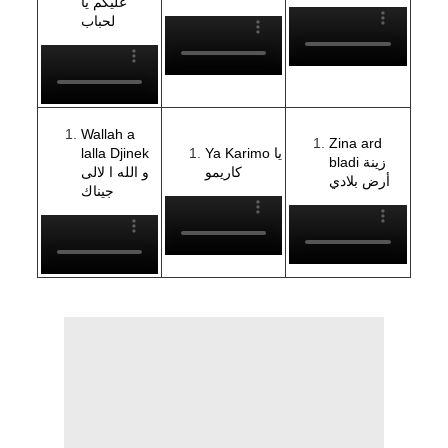
عليكم يا
لحباب
Wallah a
Zina ard
lalla Djinek
Ya Karimo يا
bladi زينة
كاريمو
و الله ا لالى
أرض بلادي
جيناك