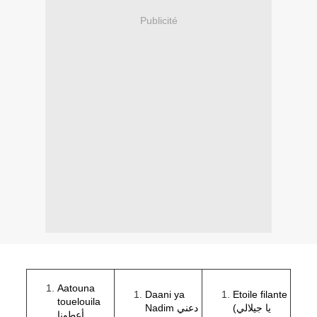
Publicité
Aatouna
Daani ya
Etoile filante
touelouila
(يا جيلالي
Nadim دعني
أعطونا