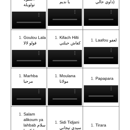
داوي حالي)
يا نديم
تولويلة
Goulou Lala
Kifach Hilti
Laafou لعفو
كفاش حيلتي
قولو لالا
Marhba
Moulana
Papapara
مولانا
مرحبا
Salam
alikoum ya
Sidi Tidjani
lahbab سلام
Tirara
سيدي تيجاني