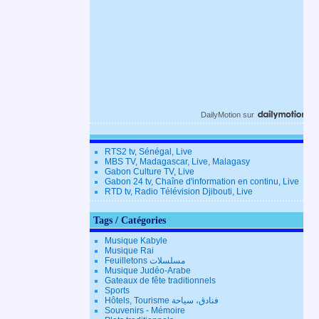
DailyMotion
sur
RTS2 tv, Sénégal, Live
MBS TV, Madagascar, Live, Malagasy
Gabon Culture TV, Live
Gabon 24 tv, Chaîne d'information en continu, Live
RTD tv, Radio Télévision Djibouti, Live
Tags / Catégories
Musique Kabyle
Musique Rai
Feuilletons مسلسلات
Musique Judéo-Arabe
Gateaux de fête traditionnels
Sports
Hôtels, Tourisme فنادق، سياحة
Souvenirs - Mémoire