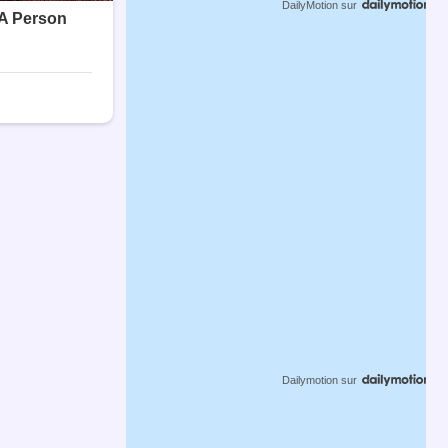
DailyMotion
sur
Dailymotion
sur