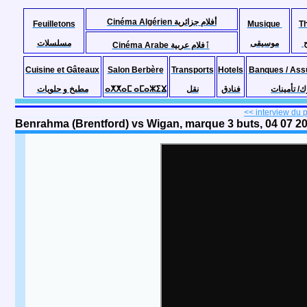
Cinéma Algérien أفلام جزائرية
Feuilletons
Musique
T
موسيقى
مسلسلات
Cinéma Arabe ٱفلام عربية
Cuisine et Gâteaux
Salon Berbère
Transports
Hotels
Banques / Ass
مطبخ و حلويات
ⴰⵅⵅⴰⵎ ⴰⵎⴰⵣⵉⴴ
نقل
فنادق
ك/ تأمينات
<< interview du p
Benrahma (Brentford) vs Wigan, marque 3 buts, 04 07 2