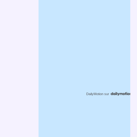
DailyMotion
sur