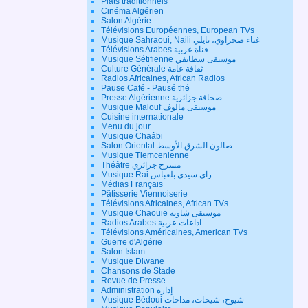
Plats traditionnels
Cinéma Algérien
Salon Algérie
Télévisions Européennes, European TVs
Musique Sahraoui, Naili غناء صحراوي، نايلي
Télévisions Arabes قناة عربية
Musique Sétifienne موسيقى سطايفي
Culture Générale ثقافة عامة
Radios Africaines, African Radios
Pause Café - Pausé thé
Presse Algérienne صحافة جزائرية
Musique Malouf موسيقى مالوف
Cuisine internationale
Menu du jour
Musique Chaâbi
Salon Oriental صالون الشرق الأوسط
Musique Tlemcenienne
Théâtre مسرح جزائري
Musique Rai راي سيدي بلعباس
Médias Français
Pâtisserie Viennoiserie
Télévisions Africaines, African TVs
Musique Chaouie موسيقى شاوية
Radios Arabes اذاعات عربية
Télévisions Américaines, American TVs
Guerre d'Algérie
Salon Islam
Musique Diwane
Chansons de Stade
Revue de Presse
Administration إدارة
Musique Bédoui شيوخ، شيخات، مداحات