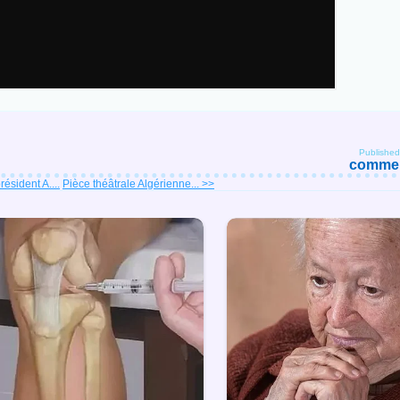
Publishe
comment
résident A....
Pièce théâtrale Algérienne... >>