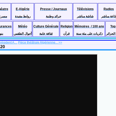
héatre
E-Algérie
Presse / Journaux
Télèvisions
Radios
ذاعة مباشر
شاشة مباشر
جرائد وطنية
روابط مفيدة
مسرح
urances
Météo
Culture Générale
Religion
Mémoires / 100 ans
Top
لجزائر
ذكريات على مئة سنة
قرآن
ثقافة عامة
أحوال الطقس
بنو
résident A....
Pièce théâtrale Algérienne... >>
020