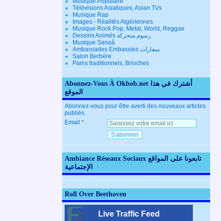
Musique Populaire
Télévisions Asiatiques, Asian TVs
Musique Rap
Images - Réalités Algériennes
Musique Rock Pop, Metal, World, Reggae
Dessins Animés رسوم متحركة
Musique Sanaâ
Ambassades Embassies سفارات
Salon Berbère
Pains traditionnels, Brioches
Abonnez-Vous À Okbob.net أشترك في هذا
الموقع
Abonnez-vous pour être averti des nouveaux articles
publiés.
Email
Ambiance Réseaux Sociaux تابعونا على المواقع
الإجتماعية
Roll Over Beethoven
Live Traffic Feed