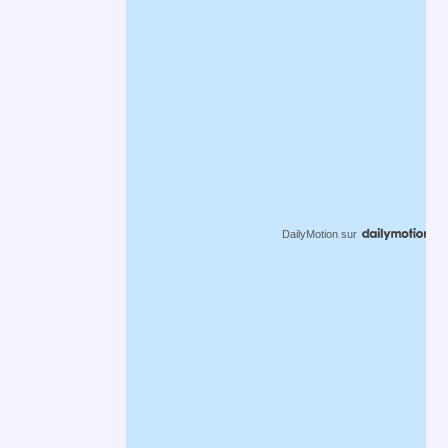
DailyMotion
sur