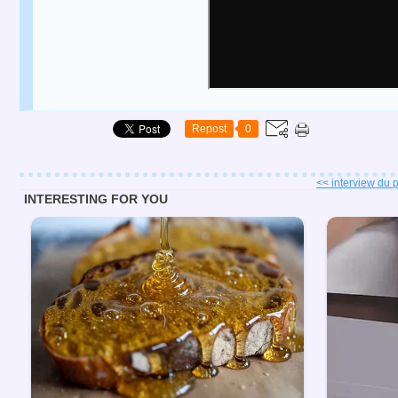
Repost
0
<< interview du p