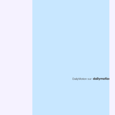
DailyMotion
sur