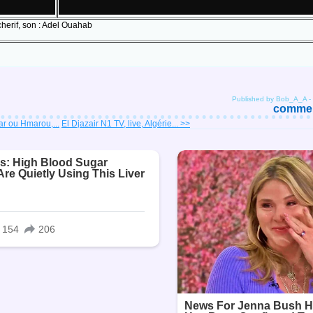
cherif, son : Adel Ouahab
Published by Bob_A_A
-
comment
ar ou Hmarou,...
El Djazair N1 TV, live, Algérie... >>