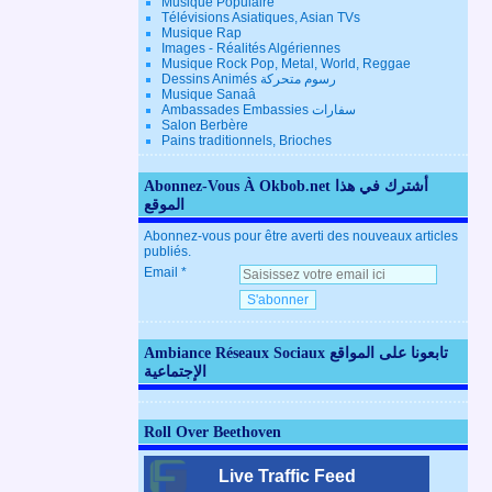
Musique Populaire
Télévisions Asiatiques, Asian TVs
Musique Rap
Images - Réalités Algériennes
Musique Rock Pop, Metal, World, Reggae
Dessins Animés رسوم متحركة
Musique Sanaâ
Ambassades Embassies سفارات
Salon Berbère
Pains traditionnels, Brioches
Abonnez-Vous À Okbob.net أشترك في هذا
الموقع
Abonnez-vous pour être averti des nouveaux articles
publiés.
Email
Ambiance Réseaux Sociaux تابعونا على المواقع
الإجتماعية
Roll Over Beethoven
Live Traffic Feed