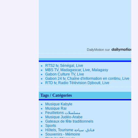
DailyMotion
sur
RTS2 tv, Sénégal, Live
MBS TV, Madagascar, Live, Malagasy
Gabon Culture TV, Live
Gabon 24 tv, Chaîne d'information en continu, Live
RTD tv, Radio Télévision Djibouti, Live
Tags / Catégories
Musique Kabyle
Musique Rai
Feuilletons مسلسلات
Musique Judéo-Arabe
Gateaux de fête traditionnels
Sports
Hôtels, Tourisme فنادق، سياحة
Souvenirs - Mémoire