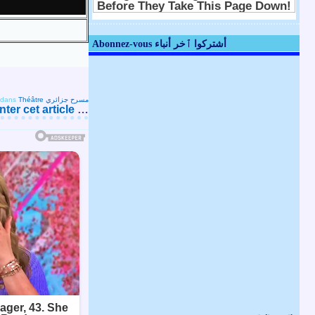
Abonnez-vous أشتركوا ٱخر أنباء
dans
Théâtre مسرح جزائري
er cet article
…