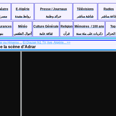
héatre
E-Algérie
Presse / Journaux
Télèvisions
Radios
ذاعة مباشر
شاشة مباشر
جرائد وطنية
روابط مفيدة
مسرح
urances
Météo
Culture Générale
Religion
Mémoires / 100 ans
Top
لجزائر
ذكريات على مئة سنة
قرآن
ثقافة عامة
أحوال الطقس
بنو
ar ou Hmarou,...
El Djazair N1 TV, live, Algérie... >>
de la scène d'Adrar