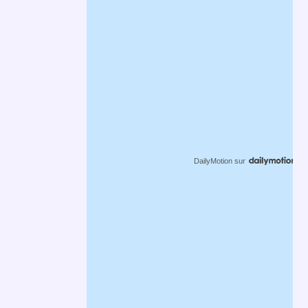
DailyMotion
sur