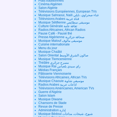
Plats traditionnels
Cinéma Algérien
Salon Algérie
Télévisions Européennes, European TVs
Musique Sahraoui, Naili غناء صحراوي، نايلي
Télévisions Arabes قناة عربية
Musique Sétifienne موسيقى سطايفي
Culture Générale ثقافة عامة
Radios Africaines, African Radios
Pause Café - Pausé thé
Presse Algérienne صحافة جزائرية
Musique Malouf موسيقى مالوف
Cuisine internationale
Menu du jour
Musique Chaâbi
Salon Oriental صالون الشرق الأوسط
Musique Tlemcenienne
Théâtre مسرح جزائري
Musique Rai راي سيدي بلعباس
Médias Français
Pâtisserie Viennoiserie
Télévisions Africaines, African TVs
Musique Chaouie موسيقى شاوية
Radios Arabes اذاعات عربية
Télévisions Américaines, American TVs
Guerre d'Algérie
Salon Islam
Musique Diwane
Chansons de Stade
Revue de Presse
Administration إدارة
Musique Bédoui شيوخ، شيخات، مداحات