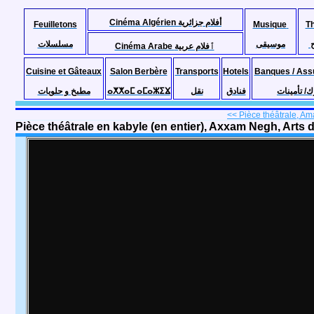
Cinéma Algérien أفلام جزائرية
Feuilletons
Musique
T
موسيقى
مسلسلات
Cinéma Arabe ٱفلام عربية
Cuisine et Gâteaux
Salon Berbère
Transports
Hotels
Banques / Ass
مطبخ و حلويات
ⴰⵅⵅⴰⵎ ⴰⵎⴰⵣⵉⴴ
نقل
فنادق
ك/ تأمينات
<< Pièce théâtrale, Am
Pièce théâtrale en kabyle (en entier), Axxam Negh, Arts 