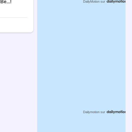
DailyMotion
sur
Dailymotion
sur