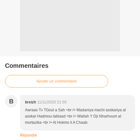
Commentaires
Ajouter un commentaire
B
breizh
11/11/2020 21:50
Awraas Tv TGoul a Sah <br /> Madaniya machi asskariya al
asskar Hadmou lablaad <br /> Wallah Y Dji Nharhoum al
mortazika <br /> Al Hokmo li A Chaab
Répondre