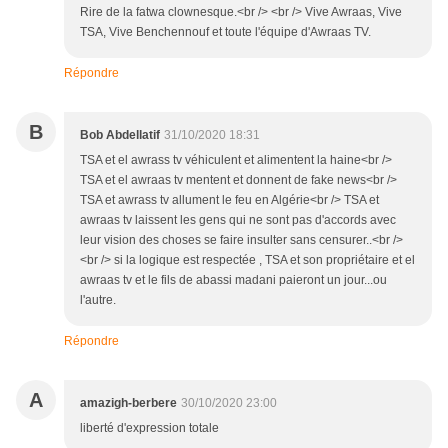
Rire de la fatwa clownesque.<br /> <br /> Vive Awraas, Vive
TSA, Vive Benchennouf et toute l'équipe d'Awraas TV.
Répondre
B
Bob Abdellatif
31/10/2020 18:31
TSA et el awrass tv véhiculent et alimentent la haine<br />
TSA et el awraas tv mentent et donnent de fake news<br />
TSA et awrass tv allument le feu en Algérie<br /> TSA et
awraas tv laissent les gens qui ne sont pas d'accords avec
leur vision des choses se faire insulter sans censurer..<br />
<br /> si la logique est respectée , TSA et son propriétaire et el
awraas tv et le fils de abassi madani paieront un jour...ou
l'autre.
Répondre
A
amazigh-berbere
30/10/2020 23:00
liberté d'expression totale