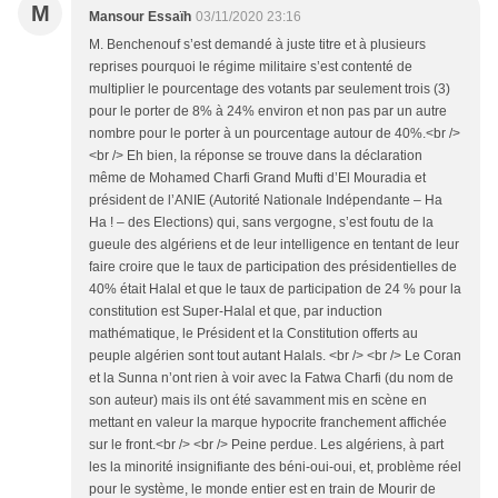
M
Mansour Essaïh
03/11/2020 23:16
M. Benchenouf s’est demandé à juste titre et à plusieurs
reprises pourquoi le régime militaire s’est contenté de
multiplier le pourcentage des votants par seulement trois (3)
pour le porter de 8% à 24% environ et non pas par un autre
nombre pour le porter à un pourcentage autour de 40%.<br />
<br /> Eh bien, la réponse se trouve dans la déclaration
même de Mohamed Charfi Grand Mufti d’El Mouradia et
président de l’ANIE (Autorité Nationale Indépendante – Ha
Ha ! – des Elections) qui, sans vergogne, s’est foutu de la
gueule des algériens et de leur intelligence en tentant de leur
faire croire que le taux de participation des présidentielles de
40% était Halal et que le taux de participation de 24 % pour la
constitution est Super-Halal et que, par induction
mathématique, le Président et la Constitution offerts au
peuple algérien sont tout autant Halals. <br /> <br /> Le Coran
et la Sunna n’ont rien à voir avec la Fatwa Charfi (du nom de
son auteur) mais ils ont été savamment mis en scène en
mettant en valeur la marque hypocrite franchement affichée
sur le front.<br /> <br /> Peine perdue. Les algériens, à part
les la minorité insignifiante des béni-oui-oui, et, problème réel
pour le système, le monde entier est en train de Mourir de