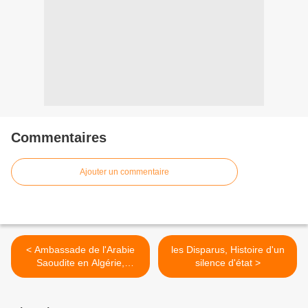
Commentaires
Ajouter un commentaire
< Ambassade de l'Arabie
les Disparus, Histoire d'un
Saoudite en Algérie,
silence d'état >
Embassy of Saudi Arabia in
Algeria, سفارة العربية
السعودية بالجزائر