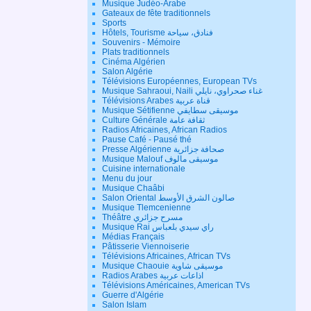
Musique Judéo-Arabe
Gateaux de fête traditionnels
Sports
Hôtels, Tourisme فنادق، سياحة
Souvenirs - Mémoire
Plats traditionnels
Cinéma Algérien
Salon Algérie
Télévisions Européennes, European TVs
Musique Sahraoui, Naili غناء صحراوي، نايلي
Télévisions Arabes قناة عربية
Musique Sétifienne موسيقى سطايفي
Culture Générale ثقافة عامة
Radios Africaines, African Radios
Pause Café - Pausé thé
Presse Algérienne صحافة جزائرية
Musique Malouf موسيقى مالوف
Cuisine internationale
Menu du jour
Musique Chaâbi
Salon Oriental صالون الشرق الأوسط
Musique Tlemcenienne
Théâtre مسرح جزائري
Musique Rai راي سيدي بلعباس
Médias Français
Pâtisserie Viennoiserie
Télévisions Africaines, African TVs
Musique Chaouie موسيقى شاوية
Radios Arabes اذاعات عربية
Télévisions Américaines, American TVs
Guerre d'Algérie
Salon Islam