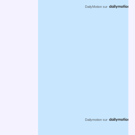
DailyMotion
sur
Dailymotion
sur