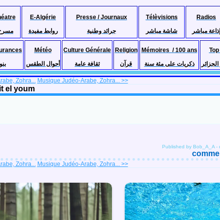
héatre
E-Algérie
Presse / Journaux
Télèvisions
Radios
ذاعة مباشر
شاشة مباشر
جرائد وطنية
روابط مفيدة
مسرح
urances
Météo
Culture Générale
Religion
Mémoires / 100 ans
Top
لجزائر
ذكريات على مئة سنة
قرآن
ثقافة عامة
أحوال الطقس
بنو
abe, Zohra...
Musique Judéo-Arabe, Zohra... >>
it el youm
Published by Bob_A_A
-
comment
abe, Zohra...
Musique Judéo-Arabe, Zohra... >>