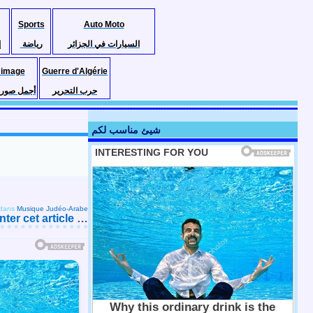
Sports
Auto Moto
السيارات في الجزائر
رياضة
إ
 image
Guerre d'Algérie
حرب التحرير
أجمل صور ا
شيئ مناسب لكم
dans
Musique Judéo-Arabe
er cet article
…