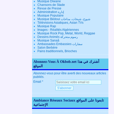
Musique Diwane
Chansons de Stade
Revue de Presse
Administration إدارة
Musique Populaire
Musique Bédoui شيوخ، شيخات، مداحات
Télévisions Asiatiques, Asian TVs
Musique Rap
Images - Réalités Algériennes
Musique Rock Pop, Metal, World, Reggae
Dessins Animés رسوم متحركة
Musique Sanaâ
Ambassades Embassies سفارات
Salon Berbère
Pains traditionnels, Brioches
Abonnez-Vous À Okbob.net أشترك في هذا
الموقع
Abonnez-vous pour être averti des nouveaux articles
publiés.
Email
Ambiance Réseaux Sociaux تابعونا على المواقع
الإجتماعية