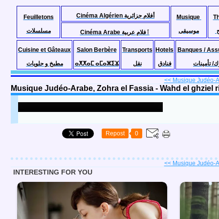
Cinéma Algérien أفلام جزائرية
Feuilletons
Musique
T
موسيقى
مسلسلات
Cinéma Arabe ٱفلام عربية
Cuisine et Gâteaux
Salon Berbère
Transports
Hotels
Banques / Ass
مطبخ و حلويات
ⴰⵅⵅⴰⵎ ⴰⵎⴰⵣⵉⴴ
نقل
فنادق
ك/ تأمينات
<< Musique Judéo-Ar
Musique Judéo-Arabe, Zohra el Fassia - Wahd el ghziel r
Repost
0
<< Musique Judéo-Ar