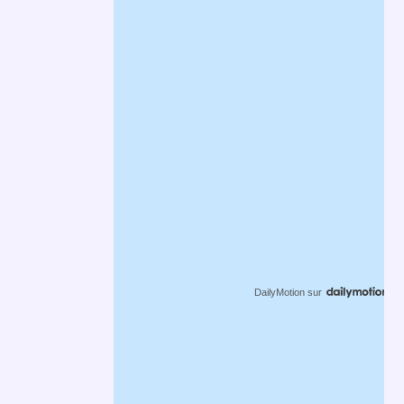
DailyMotion
sur