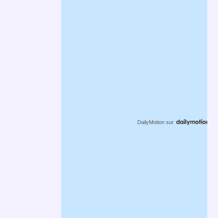
DailyMotion
sur