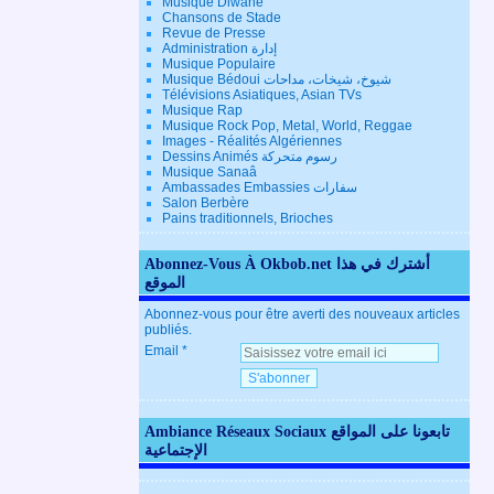
Musique Diwane
Chansons de Stade
Revue de Presse
Administration إدارة
Musique Populaire
Musique Bédoui شيوخ، شيخات، مداحات
Télévisions Asiatiques, Asian TVs
Musique Rap
Musique Rock Pop, Metal, World, Reggae
Images - Réalités Algériennes
Dessins Animés رسوم متحركة
Musique Sanaâ
Ambassades Embassies سفارات
Salon Berbère
Pains traditionnels, Brioches
Abonnez-Vous À Okbob.net أشترك في هذا
الموقع
Abonnez-vous pour être averti des nouveaux articles
publiés.
Email
Ambiance Réseaux Sociaux تابعونا على المواقع
الإجتماعية