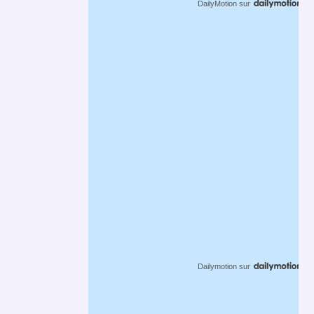
DailyMotion
sur
Dailymotion
sur