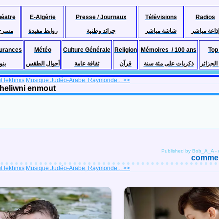
héatre
E-Algérie
Presse / Journaux
Télèvisions
Radios
ذاعة مباشر
شاشة مباشر
جرائد وطنية
روابط مفيدة
مسرح
urances
Météo
Culture Générale
Religion
Mémoires / 100 ans
Top
لجزائر
ذكريات على مئة سنة
قرآن
ثقافة عامة
أحوال الطقس
بنو
et lekhmis
Musique Judéo-Arabe, Raymonde... >>
Kheliwni enmout
Published by Bob_A_A
-
comment
et lekhmis
Musique Judéo-Arabe, Raymonde... >>