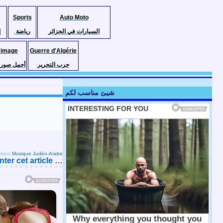
Sports
Auto Moto
السيارات في الجزائر
رياضة
إ
 image
Guerre d'Algérie
حرب التحرير
أجمل صور ا
شيئ مناسب لكم
dans
Musique Judéo-Arabe
er cet article
…