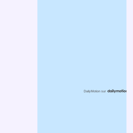
DailyMotion
sur