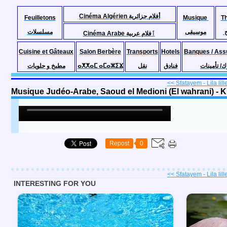
Cinéma Algérien أفلام جزائرية
Feuilletons
Musique
T
موسيقى
مسلسلات
Cinéma Arabe ٱفلام عربية
Cuisine et Gâteaux
Salon Berbère
Transports
Hotels
Banques / Ass
مطبخ و حلويات
ⴰⵅⵅⴰⵎ ⴰⵎⴰⵣⵉⴴ
نقل
فنادق
ك/ تأمينات
<< Sfatayem - Lila lill
Musique Judéo-Arabe, Saoud el Medioni (El wahrani) - 
Repost
0
<< Sfatayem - Lila lill