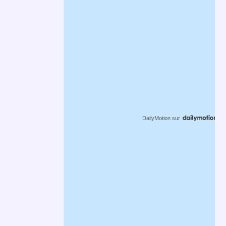
DailyMotion
sur