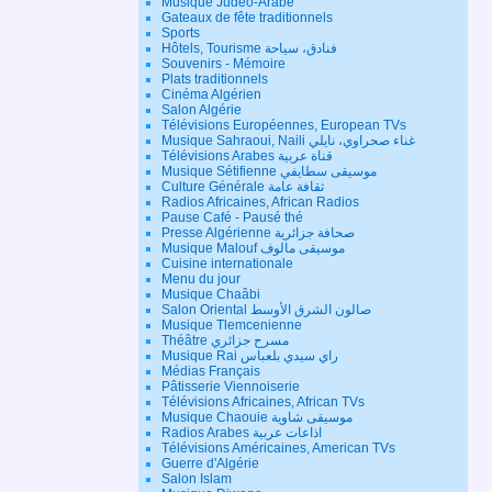
Musique Judéo-Arabe
Gateaux de fête traditionnels
Sports
Hôtels, Tourisme فنادق، سياحة
Souvenirs - Mémoire
Plats traditionnels
Cinéma Algérien
Salon Algérie
Télévisions Européennes, European TVs
Musique Sahraoui, Naili غناء صحراوي، نايلي
Télévisions Arabes قناة عربية
Musique Sétifienne موسيقى سطايفي
Culture Générale ثقافة عامة
Radios Africaines, African Radios
Pause Café - Pausé thé
Presse Algérienne صحافة جزائرية
Musique Malouf موسيقى مالوف
Cuisine internationale
Menu du jour
Musique Chaâbi
Salon Oriental صالون الشرق الأوسط
Musique Tlemcenienne
Théâtre مسرح جزائري
Musique Rai راي سيدي بلعباس
Médias Français
Pâtisserie Viennoiserie
Télévisions Africaines, African TVs
Musique Chaouie موسيقى شاوية
Radios Arabes اذاعات عربية
Télévisions Américaines, American TVs
Guerre d'Algérie
Salon Islam