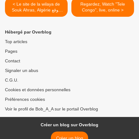
< Le site de la wilaya de
Regardez, Watch "Tele
Souk Ahras, Algérie موقع
Congo", live, online >
ولاية سوق اهراس
Hébergé par Overblog
Top articles
Pages
Contact
Signaler un abus
C.G.U.
Cookies et données personnelles
Préférences cookies
Voir le profil de Bob_A_A sur le portail Overblog
Créer un blog sur Overblog
Créer un blog