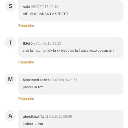
S
salu
05/07/2016 23:43
AID MOUBARAK LA STREET
Répondre
T
tktgro
23/06/2016 23:23
vive la mauritanie!<br /> bisou de la france xoxo gossip girl
Répondre
M
Mohamed kader
02/02/2016 21:56
j'adore la tvm
Répondre
A
abeidkhaliffa
11/08/2015 06:06
J'aime la tvm