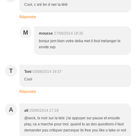
Cool, c sré bn d vwr la télé
Répondre
M
mousse
27/08/2014 18:35
bonjur jem bien votre deba met il fout melanger le
envite svp
T
Toni
03/08/2014 19:37
Cool
Répondre
A
ali
20/06/2014 17:18
@seck, le noir sur la tele: j'ai appuyer sur pause et ensuite
play, ca a marche pour moi. quand tu as des questions il faut
demander pas critiquer parceque its free you like u take or not