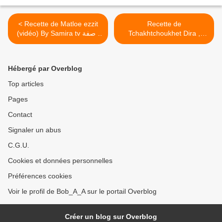
< Recette de Matloe ezzit
Recette de
(vidéo) By Samira tv وصفة
Tchakhtchoukhet Dira ,
تشختشوخة الديرة >
مطلوع الزيت ـ تلفزة سميرة
ت ف ـ الجزائر
Hébergé par Overblog
Top articles
Pages
Contact
Signaler un abus
C.G.U.
Cookies et données personnelles
Préférences cookies
Voir le profil de Bob_A_A sur le portail Overblog
Créer un blog sur Overblog