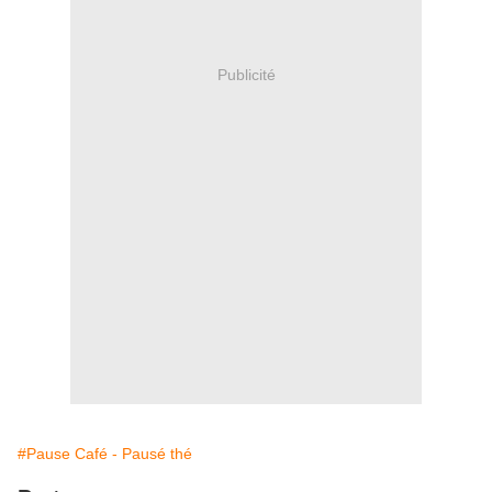
Publicité
#Pause Café - Pausé thé