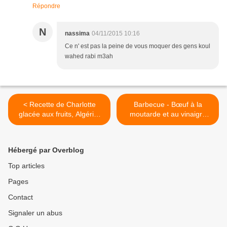
Répondre
N
nassima
04/11/2015 10:16
Ce n' est pas la peine de vous moquer des gens koul
wahed rabi m3ah
< Recette de Charlotte
Barbecue - Bœuf à la
glacée aux fruits, Algérie,
moutarde et au vinaigre
rouge لحم بقر منقوع في
by FZ Bouadou شارلوت
الخل >
مثلجة بالفواكه
Hébergé par Overblog
Top articles
Pages
Contact
Signaler un abus