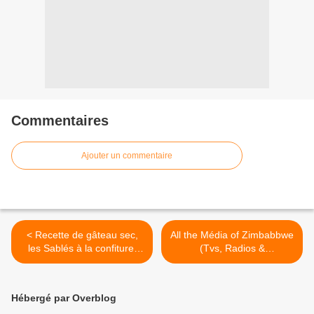
Commentaires
Ajouter un commentaire
< Recette de gâteau sec,
All the Média of Zimbabbwe
les Sablés à la confiture,
(Tvs, Radios &
Newspapers) وسائل إعلام
Algérie, صابلي بالمعجون
زمبابوي >
Hébergé par Overblog