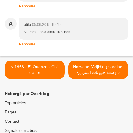
Répondre
A
atila
05/06/2015 19:49
Miammiam sa alaire tres bon
Répondre
< 1968 - El Ouenza - Cité
Hniwene (Adjidjet) sardine,
de fer
وصفة حنيونات السردين >
Hébergé par Overblog
Top articles
Pages
Contact
Signaler un abus