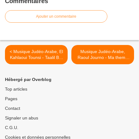
Commentaires
Ajouter un commentaire
< Musique Judéo-Arabe, El
Musique Judéo-Arabe,
Kahlaoui Tounsi - Taalil Bar
Raoul Journo - Ma thema
Mitzva
zinek fil mehfel >
Hébergé par Overblog
Top articles
Pages
Contact
Signaler un abus
C.G.U.
Cookies et données personnelles