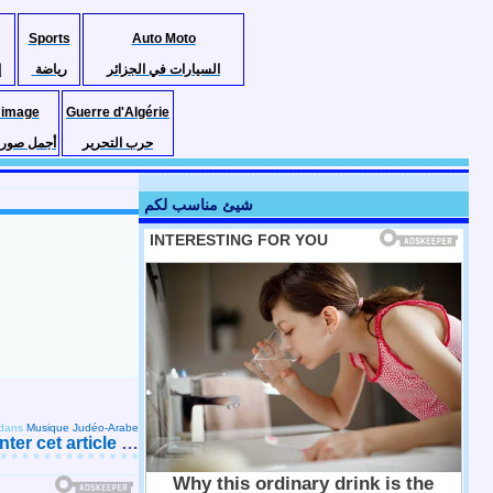
Sports
Auto Moto
السيارات في الجزائر
رياضة
إ
 image
Guerre d'Algérie
حرب التحرير
أجمل صور ا
شيئ مناسب لكم
dans
Musique Judéo-Arabe
er cet article
…