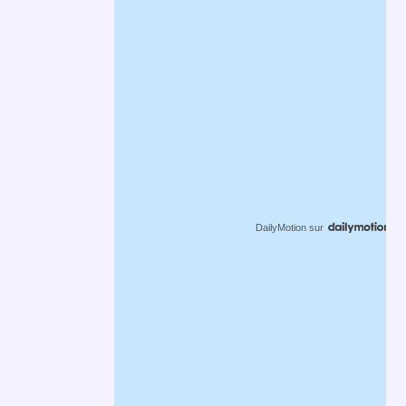
DailyMotion
sur