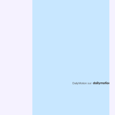
DailyMotion
sur