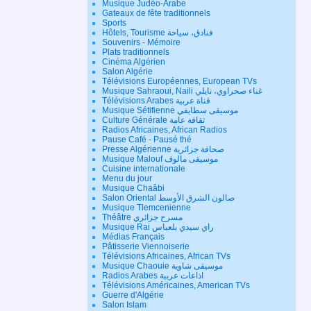
Musique Judéo-Arabe
Gateaux de fête traditionnels
Sports
Hôtels, Tourisme فنادق، سياحة
Souvenirs - Mémoire
Plats traditionnels
Cinéma Algérien
Salon Algérie
Télévisions Européennes, European TVs
Musique Sahraoui, Naili غناء صحراوي، نايلي
Télévisions Arabes قناة عربية
Musique Sétifienne موسيقى سطايفي
Culture Générale ثقافة عامة
Radios Africaines, African Radios
Pause Café - Pausé thé
Presse Algérienne صحافة جزائرية
Musique Malouf موسيقى مالوف
Cuisine internationale
Menu du jour
Musique Chaâbi
Salon Oriental صالون الشرق الأوسط
Musique Tlemcenienne
Théâtre مسرح جزائري
Musique Rai راي سيدي بلعباس
Médias Français
Pâtisserie Viennoiserie
Télévisions Africaines, African TVs
Musique Chaouie موسيقى شاوية
Radios Arabes اذاعات عربية
Télévisions Américaines, American TVs
Guerre d'Algérie
Salon Islam