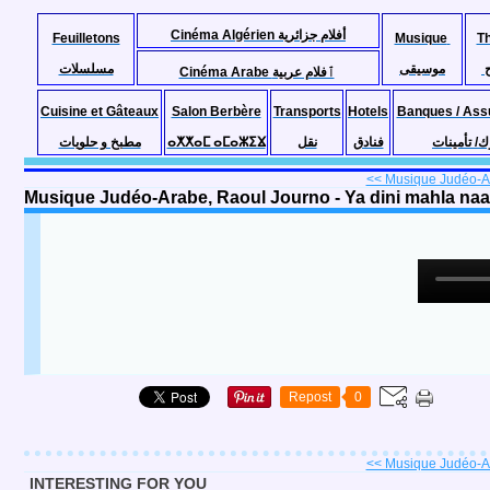
Cinéma Algérien أفلام جزائرية
Feuilletons
Musique
T
موسيقى
مسلسلات
Cinéma Arabe ٱفلام عربية
Cuisine et Gâteaux
Salon Berbère
Transports
Hotels
Banques / Ass
مطبخ و حلويات
ⴰⵅⵅⴰⵎ ⴰⵎⴰⵣⵉⴴ
نقل
فنادق
ك/ تأمينات
<< Musique Judéo-Ar
Musique Judéo-Arabe, Raoul Journo - Ya dini mahla na
Repost
0
<< Musique Judéo-Ar