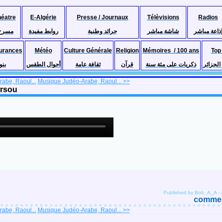
héatre
E-Algérie
Presse / Journaux
Télèvisions
Radios
ذاعة مباشر
شاشة مباشر
جرائد وطنية
روابط مفيدة
مسرح
urances
Météo
Culture Générale
Religion
Mémoires / 100 ans
Top
لجزائر
ذكريات على مئة سنة
قرآن
ثقافة عامة
أحوال الطقس
بنو
abe, Raoul...
Musique Judéo-Arabe, Raoul... >>
arsou
Published by Bob_A_A
-
comment
abe, Raoul...
Musique Judéo-Arabe, Raoul... >>