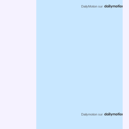
DailyMotion
sur
Dailymotion
sur