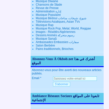
Musique Diwane
Chansons de Stade
Revue de Presse
Administration إدارة
Musique Populaire
Musique Bédoui شيوخ، شيخات، مداحات
Télévisions Asiatiques, Asian TVs
Musique Rap
Musique Rock Pop, Metal, World, Reggae
Images - Réalités Algériennes
Dessins Animés رسوم متحركة
Musique Sanaâ
Ambassades Embassies سفارات
Salon Berbère
Pains traditionnels, Brioches
Abonnez-Vous À Okbob.net أشترك في هذا
الموقع
Abonnez-vous pour être averti des nouveaux articles
publiés.
Email
Ambiance Réseaux Sociaux تابعونا على المواقع
الإجتماعية