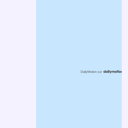
DailyMotion
sur