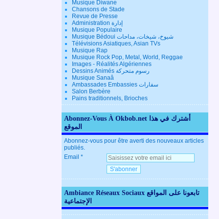
Musique Diwane
Chansons de Stade
Revue de Presse
Administration إدارة
Musique Populaire
Musique Bédoui شيوخ، شيخات، مداحات
Télévisions Asiatiques, Asian TVs
Musique Rap
Musique Rock Pop, Metal, World, Reggae
Images - Réalités Algériennes
Dessins Animés رسوم متحركة
Musique Sanaâ
Ambassades Embassies سفارات
Salon Berbère
Pains traditionnels, Brioches
Abonnez-Vous À Okbob.net أشترك في هذا
الموقع
Abonnez-vous pour être averti des nouveaux articles
publiés.
Email
Ambiance Réseaux Sociaux تابعونا على المواقع
الإجتماعية