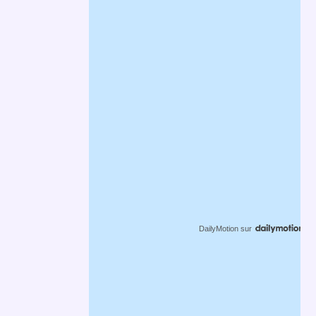
DailyMotion
sur