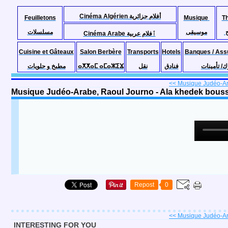
Cinéma Algérien أفلام جزائرية
Feuilletons
Musique
T
موسيقى
مسلسلات
Cinéma Arabe ٱفلام عربية
Cuisine et Gâteaux
Salon Berbère
Transports
Hotels
Banques / Ass
مطبخ و حلويات
ⴰⵅⵅⴰⵎ ⴰⵎⴰⵣⵉⴴ
نقل
فنادق
ك/ تأمينات
<< Musique Judéo-Ara
Musique Judéo-Arabe, Raoul Journo - Ala khedek bouss
Repost
0
<< Musique Judéo-Ara