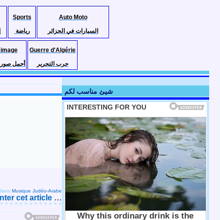
Sports
Auto Moto
السيارات في الجزائر
رياضة
إ
 image
Guerre d'Algérie
حرب التحرير
أجمل صور ا
شيئ مناسب لكم
dans
Musique Judéo-Arabe
er cet article
…