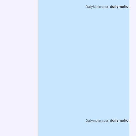
DailyMotion
sur
Dailymotion
sur