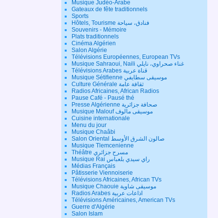
Musique Judéo-Arabe
Gateaux de fête traditionnels
Sports
Hôtels, Tourisme فنادق، سياحة
Souvenirs - Mémoire
Plats traditionnels
Cinéma Algérien
Salon Algérie
Télévisions Européennes, European TVs
Musique Sahraoui, Naili غناء صحراوي، نايلي
Télévisions Arabes قناة عربية
Musique Sétifienne موسيقى سطايفي
Culture Générale ثقافة عامة
Radios Africaines, African Radios
Pause Café - Pausé thé
Presse Algérienne صحافة جزائرية
Musique Malouf موسيقى مالوف
Cuisine internationale
Menu du jour
Musique Chaâbi
Salon Oriental صالون الشرق الأوسط
Musique Tlemcenienne
Théâtre مسرح جزائري
Musique Rai راي سيدي بلعباس
Médias Français
Pâtisserie Viennoiserie
Télévisions Africaines, African TVs
Musique Chaouie موسيقى شاوية
Radios Arabes اذاعات عربية
Télévisions Américaines, American TVs
Guerre d'Algérie
Salon Islam