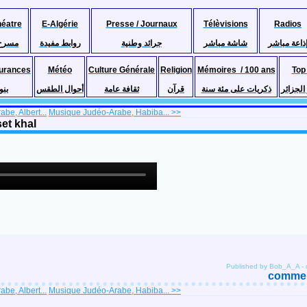
héatre
E-Algérie
Presse / Journaux
Télèvisions
Radios
ذاعة مباشر
شاشة مباشر
جرائد وطنية
روابط مفيدة
مسرح
urances
Météo
Culture Générale
Religion
Mémoires / 100 ans
Top
لجزائر
ذكريات على مئة سنة
قرآن
ثقافة عامة
أحوال الطقس
بنو
be, Albert...
Musique Judéo-Arabe, Habiba... >>
et khal
Published by Bob_A_A
-
comment
be, Albert...
Musique Judéo-Arabe, Habiba... >>