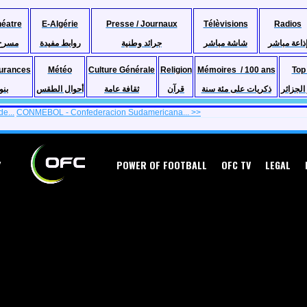
héatre
E-Algérie
Presse / Journaux
Télèvisions
Radios
ذاعة مباشر
شاشة مباشر
جرائد وطنية
روابط مفيدة
مسرح
urances
Météo
Culture Générale
Religion
Mémoires / 100 ans
Top
لجزائر
ذكريات على مئة سنة
قرآن
ثقافة عامة
أحوال الطقس
بنو
de...
CONMEBOL - Confederacion Sudamericana... >>