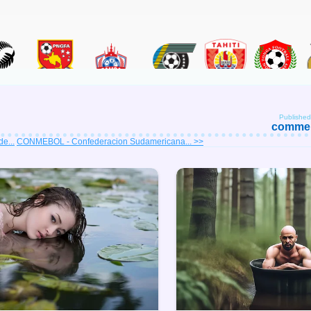
Publishe
comment
de...
CONMEBOL - Confederacion Sudamericana... >>