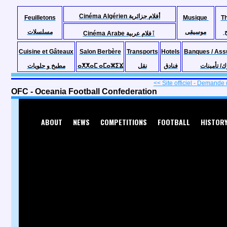
Cinéma Algérien أفلام جزائرية
Feuilletons
Musique
T
موسيقى
مسلسلات
Cinéma Arabe ٱفلام عربية
Cuisine et Gâteaux
Salon Berbère
Transports
Hotels
Banques / Ass
مطبخ و حلويات
ⴰⵅⵅⴰⵎ ⴰⵎⴰⵣⵉⴴ
نقل
فنادق
ك/ تأمينات
<< Site officiel - Demande 
OFC - Oceania Football Confederation