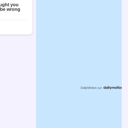
DailyMotion
sur