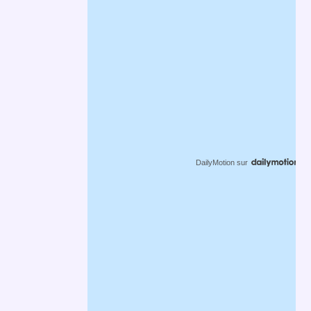
DailyMotion
sur