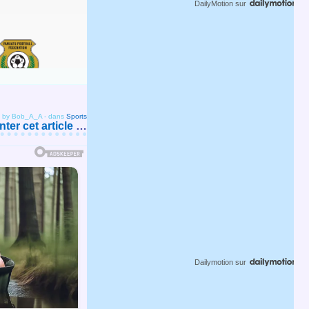
DailyMotion
sur
d by Bob_A_A
-
dans
Sports
er cet article
…
Dailymotion
sur