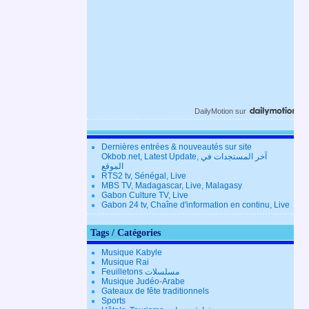
DailyMotion
sur
Dernières entrées & nouveautés sur site
Okbob.net, Latest Update, آخر المستجدات في
الموقع
RTS2 tv, Sénégal, Live
MBS TV, Madagascar, Live, Malagasy
Gabon Culture TV, Live
Gabon 24 tv, Chaîne d'information en continu, Live
Tags / Catégories
Musique Kabyle
Musique Rai
Feuilletons مسلسلات
Musique Judéo-Arabe
Gateaux de fête traditionnels
Sports