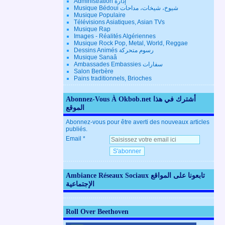
Administration إدارة
Musique Bédoui شيوخ، شيخات، مداحات
Musique Populaire
Télévisions Asiatiques, Asian TVs
Musique Rap
Images - Réalités Algériennes
Musique Rock Pop, Metal, World, Reggae
Dessins Animés رسوم متحركة
Musique Sanaâ
Ambassades Embassies سفارات
Salon Berbère
Pains traditionnels, Brioches
Abonnez-Vous À Okbob.net أشترك في هذا
الموقع
Abonnez-vous pour être averti des nouveaux articles
publiés.
Email
Ambiance Réseaux Sociaux تابعونا على المواقع
الإجتماعية
Roll Over Beethoven