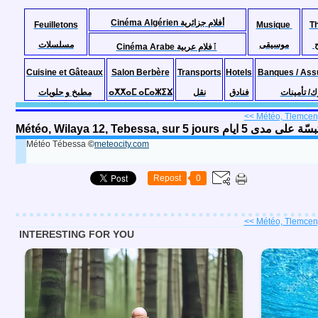
Cinéma Algérien أفلام جزائرية
Feuilletons
Musique
T
موسيقى
مسلسلات
Cinéma Arabe ٱفلام عربية
Cuisine et Gâteaux
Salon Berbère
Transports
Hotels
Banques / Ass
مطبخ و حلويات
ⴰⵅⵅⴰⵎ ⴰⵎⴰⵣⵉⴴ
نقل
فنادق
ك/ تأمينات
<< Météo, Tlemcen, 
Météo, Wilaya 12, Tebessa, sur 5
Météo Tébessa
©
meteocity.com
Repost
0
<< Météo, Tlemcen, 