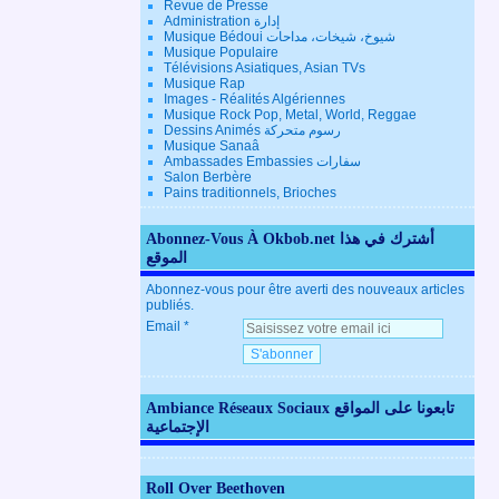
Revue de Presse
Administration إدارة
Musique Bédoui شيوخ، شيخات، مداحات
Musique Populaire
Télévisions Asiatiques, Asian TVs
Musique Rap
Images - Réalités Algériennes
Musique Rock Pop, Metal, World, Reggae
Dessins Animés رسوم متحركة
Musique Sanaâ
Ambassades Embassies سفارات
Salon Berbère
Pains traditionnels, Brioches
Abonnez-Vous À Okbob.net أشترك في هذا
الموقع
Abonnez-vous pour être averti des nouveaux articles
publiés.
Email
Ambiance Réseaux Sociaux تابعونا على المواقع
الإجتماعية
Roll Over Beethoven