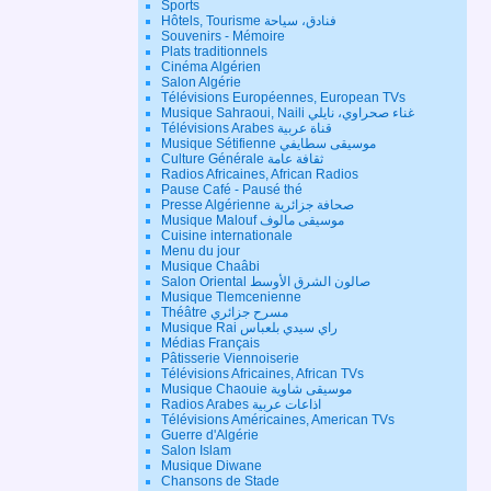
Sports
Hôtels, Tourisme فنادق، سياحة
Souvenirs - Mémoire
Plats traditionnels
Cinéma Algérien
Salon Algérie
Télévisions Européennes, European TVs
Musique Sahraoui, Naili غناء صحراوي، نايلي
Télévisions Arabes قناة عربية
Musique Sétifienne موسيقى سطايفي
Culture Générale ثقافة عامة
Radios Africaines, African Radios
Pause Café - Pausé thé
Presse Algérienne صحافة جزائرية
Musique Malouf موسيقى مالوف
Cuisine internationale
Menu du jour
Musique Chaâbi
Salon Oriental صالون الشرق الأوسط
Musique Tlemcenienne
Théâtre مسرح جزائري
Musique Rai راي سيدي بلعباس
Médias Français
Pâtisserie Viennoiserie
Télévisions Africaines, African TVs
Musique Chaouie موسيقى شاوية
Radios Arabes اذاعات عربية
Télévisions Américaines, American TVs
Guerre d'Algérie
Salon Islam
Musique Diwane
Chansons de Stade