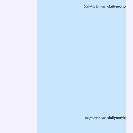
DailyMotion
sur
Dailymotion
sur