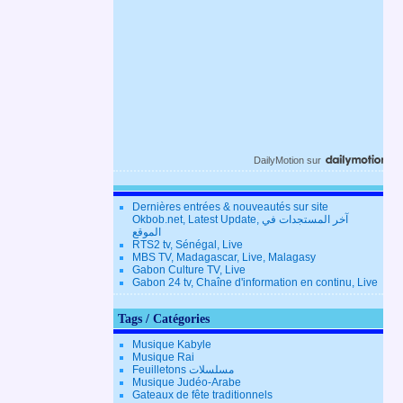
DailyMotion
sur
Dernières entrées & nouveautés sur site
Okbob.net, Latest Update, آخر المستجدات في
الموقع
RTS2 tv, Sénégal, Live
MBS TV, Madagascar, Live, Malagasy
Gabon Culture TV, Live
Gabon 24 tv, Chaîne d'information en continu, Live
Tags / Catégories
Musique Kabyle
Musique Rai
Feuilletons مسلسلات
Musique Judéo-Arabe
Gateaux de fête traditionnels