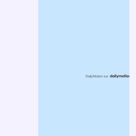
DailyMotion
sur