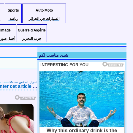
Sports
Auto Moto
السيارات في الجزائر
رياضة
إ
 image
Guerre d'Algérie
حرب التحرير
أجمل صور ا
شيئ مناسب لكم
-
dans
Météo ٱحوال الطقس
er cet article
…