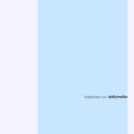
DailyMotion
sur