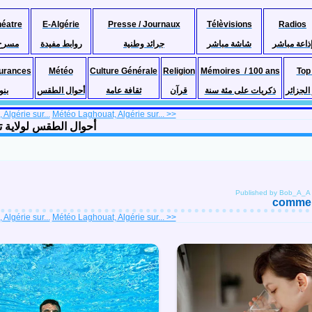
héatre
E-Algérie
Presse / Journaux
Télèvisions
Radios
ذاعة مباشر
شاشة مباشر
جرائد وطنية
روابط مفيدة
مسرح
urances
Météo
Culture Générale
Religion
Mémoires / 100 ans
Top
لجزائر
ذكريات على مئة سنة
قرآن
ثقافة عامة
أحوال الطقس
بنو
Algérie sur...
Météo Laghouat, Algérie sur... >>
 jours أحوال الطقس لولاية تبسّة على مدى 5 ايام
Published by Bob_A_A
comment
Algérie sur...
Météo Laghouat, Algérie sur... >>