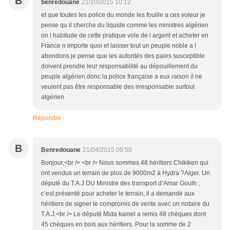
B
benredouane
21/10/2015 10:12
et que toutes les police du monde les fouille a ces voleur je
pense qu il cherche du liquide comme les ministres algérien
on l habitude de cette pratique vole de l argent et acheter en
France n importe quoi et laisser tout un peuple noble a l
abondons je pense que les autorités des paies susceptible
doivent prendre leur responsabilité au dépouillement du
peuple algérien donc la police française a eux raison il ne
veulent pas être responsable des irresponsable surtout
algérien
Répondre
B
Benredouane
21/04/2015 09:50
Bonjour,<br /> <br /> Nous sommes 48 héritiers Chikiken qui
ont vendus un terrain de plus de 9000m2 à Hydra ?Alger. Un
député du T.A.J DU Ministre des transport d’Amar Goulh ,
c’est présenté pour acheter le terrain, il a demandé aux
héritiers de signer le compromis de vente avec un notaire du
T.A.J.<br /> Le député Mida kamel a remis 48 chèques dont
45 chèques en bois aux héritiers. Pour la somme de 2