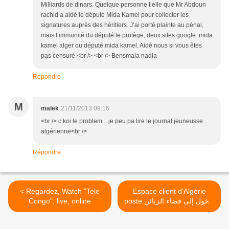
Milliards de dinars. Quelque personne t’elle que Mr Abdoun
rachid a aidé le député Mida Kamel pour collecter les
signatures auprès des héritiers. J’ai porté plainte au pénal,
mais l’immunité du député le protège, deux sites google :mida
kamel alger ou député mida kamel. Aidé nous si vous êtes
pas censuré.<br /> <br /> Bensmaia nadia
Répondre
M
malek
21/11/2013 09:16
<br /> c koi le problem....je peu pa lire le journal jeuneusse
algérienne<br />
Répondre
< Regardez, Watch "Tele
Espace client d'Algérie
Congo", live, online
poste لدخول إلى فضاء الزبائن
والاطلاع على الخدمات الجديدة
- بريد الجزائر >