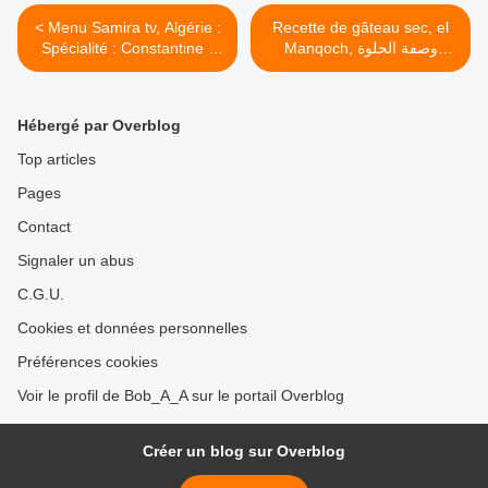
< Menu Samira tv, Algérie :
Recette de gâteau sec, el
Spécialité : Constantine -
Manqoch, وصفة الحلوة
Chorba bayda + Tadjine
الجزائرية الجافة، المنقوش >
chwa + Rfiss
Hébergé par Overblog
Top articles
Pages
Contact
Signaler un abus
C.G.U.
Cookies et données personnelles
Préférences cookies
Voir le profil de Bob_A_A sur le portail Overblog
Créer un blog sur Overblog