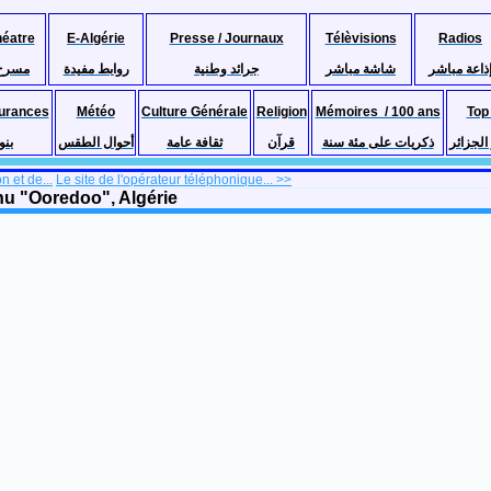
héatre
E-Algérie
Presse / Journaux
Télèvisions
Radios
ذاعة مباشر
شاشة مباشر
جرائد وطنية
روابط مفيدة
مسرح
urances
Météo
Culture Générale
Religion
Mémoires / 100 ans
Top
لجزائر
ذكريات على مئة سنة
قرآن
ثقافة عامة
أحوال الطقس
بنو
n et de...
Le site de l'opérateur téléphonique... >>
enu "Ooredoo", Algérie