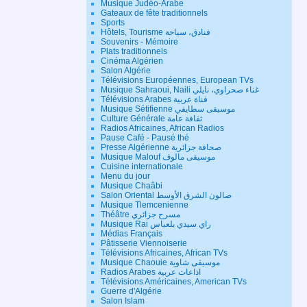
Musique Judéo-Arabe
Gateaux de fête traditionnels
Sports
Hôtels, Tourisme فنادق، سياحة
Souvenirs - Mémoire
Plats traditionnels
Cinéma Algérien
Salon Algérie
Télévisions Européennes, European TVs
Musique Sahraoui, Naili غناء صحراوي، نايلي
Télévisions Arabes قناة عربية
Musique Sétifienne موسيقى سطايفي
Culture Générale ثقافة عامة
Radios Africaines, African Radios
Pause Café - Pausé thé
Presse Algérienne صحافة جزائرية
Musique Malouf موسيقى مالوف
Cuisine internationale
Menu du jour
Musique Chaâbi
Salon Oriental صالون الشرق الأوسط
Musique Tlemcenienne
Théâtre مسرح جزائري
Musique Rai راي سيدي بلعباس
Médias Français
Pâtisserie Viennoiserie
Télévisions Africaines, African TVs
Musique Chaouie موسيقى شاوية
Radios Arabes اذاعات عربية
Télévisions Américaines, American TVs
Guerre d'Algérie
Salon Islam