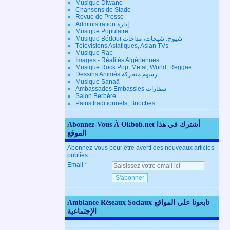
Musique Diwane
Chansons de Stade
Revue de Presse
Administration إدارة
Musique Populaire
Musique Bédoui شيوخ، شيخات، مداحات
Télévisions Asiatiques, Asian TVs
Musique Rap
Images - Réalités Algériennes
Musique Rock Pop, Metal, World, Reggae
Dessins Animés رسوم متحركة
Musique Sanaâ
Ambassades Embassies سفارات
Salon Berbère
Pains traditionnels, Brioches
Abonnez-Vous À Okbob.net أشترك في هذا
الموقع
Abonnez-vous pour être averti des nouveaux articles
publiés.
Email
Ambiance Réseaux Sociaux تابعونا على المواقع
الإجتماعية