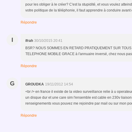
pour les obliger à le créer? C'est la stupidité, et vous voulez attei
votre politique de la téléphonie, il faut apprendre à conduire avant 
Répondre
I
ifrah
30/10/2015 20:41
BSR? NOUS SOMMES EN RETARD PRATIQUEMENT SUR TOUS 
TELEPHONE MOBILE GRACE à l'annuaire inversé, chez nous pas mo
Répondre
G
GROUDKA
19/11/2012 14:54
<br /> en france il existe de la video surveillance relie à u opera
un disque dur et une care sim l'ensemble est cable en 230v liaison p
renseignements vous pouvez me rejoindre par mail ou sur mon port
Répondre