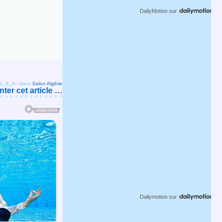
DailyMotion
sur
ob_A_A
-
dans
Salon Algérie
er cet article
…
Dailymotion
sur