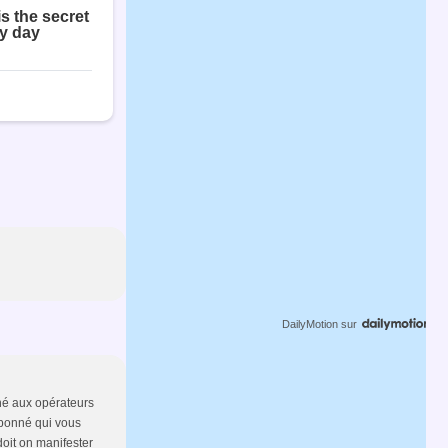
DailyMotion
sur
nné aux opérateurs
abonné qui vous
doit on manifester