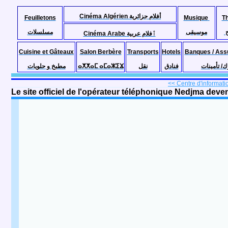
Cinéma Algérien أفلام جزائرية
Feuilletons
Musique
T
موسيقى
مسلسلات
Cinéma Arabe ٱفلام عربية
Cuisine et Gâteaux
Salon Berbère
Transports
Hotels
Banques / Ass
مطبخ و حلويات
ⴰⵅⵅⴰⵎ ⴰⵎⴰⵣⵉⴴ
نقل
فنادق
ك/ تأمينات
<< Centre d'informatio
Le site officiel de l'opérateur téléphonique Nedjma dev