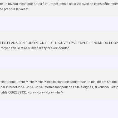
ndre un niveau technique pareil à l'Europe! jamais de la vie avec de telles démarches
de prendre le volant.
LES PLANS ?EN EUROPE ON PEUT TROUVER PAE EXPLE LE NOML DU PROP
yens de le faire ni avec djezy ni avec ooridoo
teur telephonique<br /> <br /> <br /> explication une camera sur un mat de 4m 6m 8m e
ar internet<br /> <br /> <br /> interressant pour des site éloignés, si vous voullez 
able 0662189931 <br /> <br /> <br /> <br />