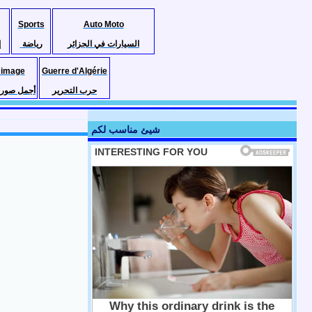
Sports
Auto Moto
السيارات في الجزائر
رياضة
إ
 image
Guerre d'Algérie
حرب التحرير
أجمل صور ا
شيئ مناسب لكم