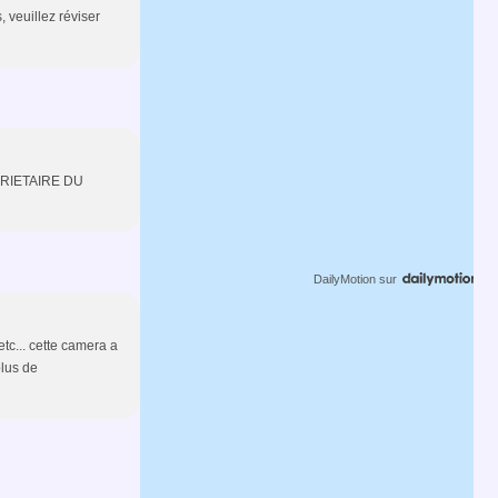
, veuillez réviser
RIETAIRE DU
DailyMotion
sur
tc... cette camera a
plus de