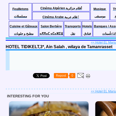
Cinéma Algérien أفلام جزائرية
Feuilletons
Musique
T
موسيقى
مسلسلات
Cinéma Arabe ٱفلام عربية
Cuisine et Gâteaux
Salon Berbère
Transports
Hotels
Banques / Ass
مطبخ و حلويات
ⴰⵅⵅⴰⵎ ⴰⵎⴰⵣⵉⴴ
نقل
فنادق
ك/ تأمينات
<< Hotel EL Marsa, 
HOTEL TIDIKELT,3*, Ain Salah , wilaya de Tamanrasset
Repost
0
<< Hotel EL Marsa, 