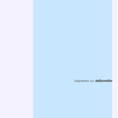
DailyMotion
sur