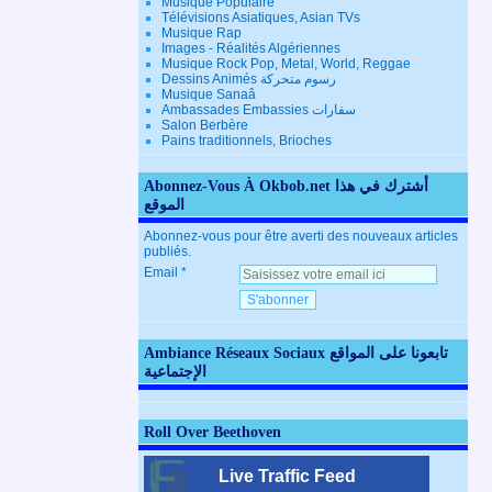
Musique Populaire
Télévisions Asiatiques, Asian TVs
Musique Rap
Images - Réalités Algériennes
Musique Rock Pop, Metal, World, Reggae
Dessins Animés رسوم متحركة
Musique Sanaâ
Ambassades Embassies سفارات
Salon Berbère
Pains traditionnels, Brioches
Abonnez-Vous À Okbob.net أشترك في هذا
الموقع
Abonnez-vous pour être averti des nouveaux articles
publiés.
Email
Ambiance Réseaux Sociaux تابعونا على المواقع
الإجتماعية
Roll Over Beethoven
Live Traffic Feed