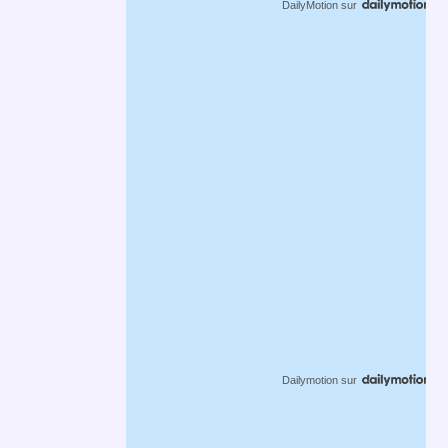
DailyMotion
sur
Dailymotion
sur