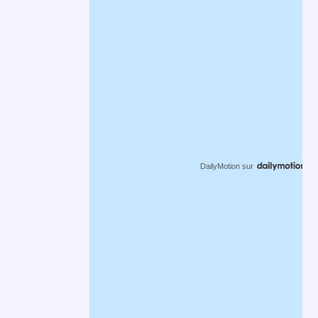
DailyMotion
sur