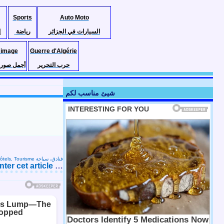
Sports
Auto Moto
السيارات في الجزائر
رياضة
إ
 image
Guerre d'Algérie
حرب التحرير
أجمل صور ا
شيئ مناسب لكم
Hôtels, Tourisme فنادق، سياحة
er cet article
…