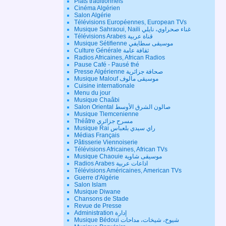
Plats traditionnels
Cinéma Algérien
Salon Algérie
Télévisions Européennes, European TVs
Musique Sahraoui, Naili غناء صحراوي، نايلي
Télévisions Arabes قناة عربية
Musique Sétifienne موسيقى سطايفي
Culture Générale ثقافة عامة
Radios Africaines, African Radios
Pause Café - Pausé thé
Presse Algérienne صحافة جزائرية
Musique Malouf موسيقى مالوف
Cuisine internationale
Menu du jour
Musique Chaâbi
Salon Oriental صالون الشرق الأوسط
Musique Tlemcenienne
Théâtre مسرح جزائري
Musique Rai راي سيدي بلعباس
Médias Français
Pâtisserie Viennoiserie
Télévisions Africaines, African TVs
Musique Chaouie موسيقى شاوية
Radios Arabes اذاعات عربية
Télévisions Américaines, American TVs
Guerre d'Algérie
Salon Islam
Musique Diwane
Chansons de Stade
Revue de Presse
Administration إدارة
Musique Bédoui شيوخ، شيخات، مداحات