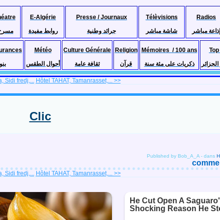
héatre
E-Algérie
Presse / Journaux
Télèvisions
Radios
ذاعة مباشر
شاشة مباشر
جرائد وطنية
روابط مفيدة
مسرح
urances
Météo
Culture Générale
Religion
Mémoires / 100 ans
Top
لجزائر
ذكريات على مئة سنة
قرآن
ثقافة عامة
أحوال الطقس
بنو
Sidi fredj,...
Hôtel TAHAT, Tamanrasset,... >>
Clic
Published by Bob_A_A
-
dans
comment
Sidi fredj,...
Hôtel TAHAT, Tamanrasset,... >>