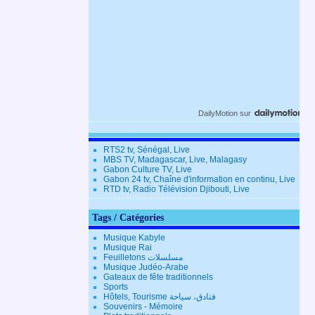
DailyMotion
sur
RTS2 tv, Sénégal, Live
MBS TV, Madagascar, Live, Malagasy
Gabon Culture TV, Live
Gabon 24 tv, Chaîne d'information en continu, Live
RTD tv, Radio Télévision Djibouti, Live
Tags / Catégories
Musique Kabyle
Musique Rai
Feuilletons مسلسلات
Musique Judéo-Arabe
Gateaux de fête traditionnels
Sports
Hôtels, Tourisme فنادق، سياحة
Souvenirs - Mémoire