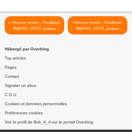
< Hmoum eness , Feuilleton
Hmoum eness , Feuilleton
Algérien, 04/13 مسلسل
Algérien, 02/13 مسلسل
هموم الناس ـ البادية >
هموم الناس ـ التمنشير
Hébergé par Overblog
Top articles
Pages
Contact
Signaler un abus
C.G.U.
Cookies et données personnelles
Préférences cookies
Voir le profil de Bob_A_A sur le portail Overblog