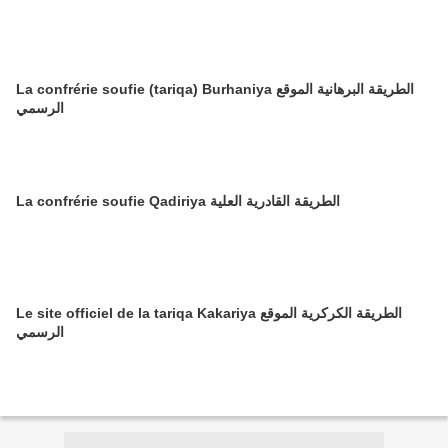
La confrérie soufie (tariqa) Burhaniya الطريقة البرهانية الموقع
الرسمي
La confrérie soufie Qadiriya الطريقة القادرية العلية
Le site officiel de la tariqa Kakariya الطريقة الكركرية الموقع
الرسمي