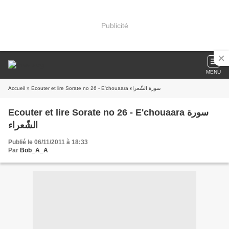
Publicité
MENU
» Ecouter et lire Sorate no 26 - E'chouaara سورة الشّعراء
Accueil
Ecouter et lire Sorate no 26 - E'chouaara سورة
الشّعراء
Publié le 06/11/2011 à 18:33
Par
Bob_A_A