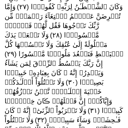
وَكَانَ ٱلشَّيۡطَـٰنُ لِرَبِّهِۦ كَفُورً۬ا ( ٢٧ )
وَإِمَّا
تُعۡرِضَنَّ عَنۡہُمُ ٱبۡتِغَآءَ رَحۡمَةٍ۬ مِّن
رَّبِّكَ تَرۡجُوهَا فَقُل لَّهُمۡ قَوۡلاً۬
مَّيۡسُورً۬ا ( ٢٨ )
وَلَا تَجۡعَلۡ يَدَكَ
مَغۡلُولَةً إِلَىٰ عُنُقِكَ وَلَا تَبۡسُطۡهَا كُلَّ
ٱلۡبَسۡطِ فَتَقۡعُدَ مَلُومً۬ا مَّحۡسُورًا ( ٢٩ )
إِنَّ رَبَّكَ يَبۡسُطُ ٱلرِّزۡقَ لِمَن يَشَآءُ
وَيَقۡدِرُ‌ۚ إِنَّهُ ۥ كَانَ بِعِبَادِهِۦ خَبِيرَۢا
بَصِيرً۬ا ( ٣٠ )
وَلَا تَقۡتُلُوٓاْ أَوۡلَـٰدَكُمۡ
خَشۡيَةَ إِمۡلَـٰقٍ۬‌ۖ نَّحۡنُ نَرۡزُقُهُمۡ
وَإِيَّاكُمۡ‌ۚ إِنَّ قَتۡلَهُمۡ ڪَانَ خِطۡـًٔ۬ا
كَبِيرً۬ا ( ٣١ )
وَلَا تَقۡرَبُواْ ٱلزِّنَىٰٓ‌ۖ إِنَّهُ ۥ كَانَ
فَـٰحِشَةً۬ وَسَآءَ سَبِيلاً۬ ( ٣٢ )
وَلَا تَقۡتُلُواْ