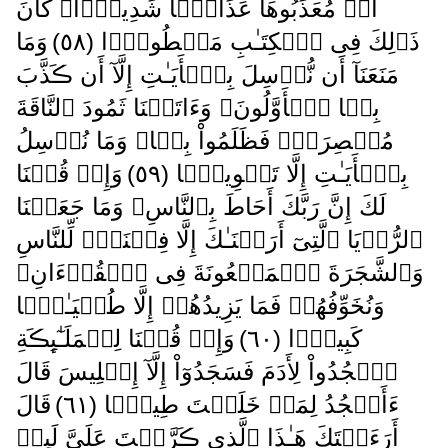
أَوۡ مُعَذِّبُوهَا عَذَابً۬ا شَدِيدً۬ا‌ۚ كَانَ
ذَٲلِكَ فِى ٱلۡكِتَـٰبِ مَسۡطُورً۬ا ( ٥٨ )
وَمَا
مَنَعَنَآ أَن نُّرۡسِلَ بِٱلۡأَيَـٰتِ إِلَّآ أَن ڪَذَّبَ
بِہَا ٱلۡأَوَّلُونَ‌ۚ وَءَاتَيۡنَا ثَمُودَ ٱلنَّاقَةَ
مُبۡصِرَةً۬ فَظَلَمُواْ بِہَا‌ۚ وَمَا نُرۡسِلُ
بِٱلۡأَيَـٰتِ إِلَّا تَخۡوِيفً۬ا ( ٥٩ )
وَإِذۡ قُلۡنَا
لَكَ إِنَّ رَبَّكَ أَحَاطَ بِٱلنَّاسِ‌ۚ وَمَا جَعَلۡنَا
ٱلرُّءۡيَا ٱلَّتِىٓ أَرَيۡنَـٰكَ إِلَّا فِتۡنَةً۬ لِّلنَّاسِ
وَٱلشَّجَرَةَ ٱلۡمَلۡعُونَةَ فِى ٱلۡقُرۡءَانِ‌ۚ
وَنُخَوِّفُهُمۡ فَمَا يَزِيدُهُمۡ إِلَّا طُغۡيَـٰنً۬ا
كَبِيرً۬ا ( ٦٠ )
وَإِذۡ قُلۡنَا لِلۡمَلَـٰٓٮِٕڪَةِ
ٱسۡجُدُواْ لِأَدَمَ فَسَجَدُوٓاْ إِلَّآ إِبۡلِيسَ قَالَ
ءَأَسۡجُدُ لِمَنۡ خَلَقۡتَ طِينً۬ا ( ٦١ )
قَالَ
أَرَءَيۡتَكَ هَـٰذَا ٱلَّذِى ڪَرَّمۡتَ عَلَىَّ لَٮِٕنۡ