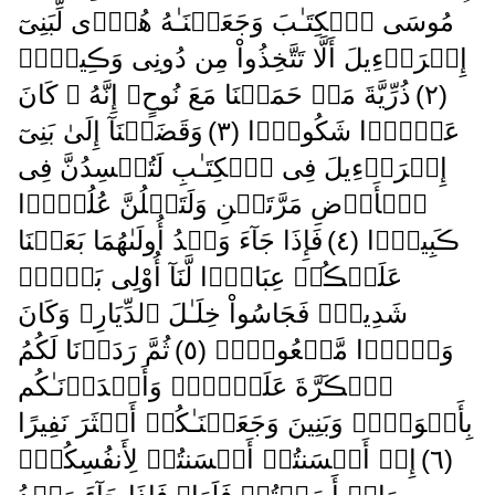
مُوسَى ٱلۡكِتَـٰبَ وَجَعَلۡنَـٰهُ هُدً۬ى لِّبَنِىٓ
إِسۡرَٲٓءِيلَ أَلَّا تَتَّخِذُواْ مِن دُونِى وَڪِيلاً۬
( ٢ )
ذُرِّيَّةَ مَنۡ حَمَلۡنَا مَعَ نُوحٍ‌ۚ إِنَّهُ ۥ كَانَ
عَبۡدً۬ا شَكُورً۬ا ( ٣ )
وَقَضَيۡنَآ إِلَىٰ بَنِىٓ
إِسۡرَٲٓءِيلَ فِى ٱلۡكِتَـٰبِ لَتُفۡسِدُنَّ فِى
ٱلۡأَرۡضِ مَرَّتَيۡنِ وَلَتَعۡلُنَّ عُلُوًّ۬ا
ڪَبِيرً۬ا ( ٤ )
فَإِذَا جَآءَ وَعۡدُ أُولَٮٰهُمَا بَعَثۡنَا
عَلَيۡڪُمۡ عِبَادً۬ا لَّنَآ أُوْلِى بَأۡسٍ۬
شَدِيدٍ۬ فَجَاسُواْ خِلَـٰلَ ٱلدِّيَارِ‌ۚ وَكَانَ
وَعۡدً۬ا مَّفۡعُولاً۬ ( ٥ )
ثُمَّ رَدَدۡنَا لَكُمُ
ٱلۡڪَرَّةَ عَلَيۡہِمۡ وَأَمۡدَدۡنَـٰكُم
بِأَمۡوَٲلٍ۬ وَبَنِينَ وَجَعَلۡنَـٰكُمۡ أَڪۡثَرَ نَفِيرًا
( ٦ )
إِنۡ أَحۡسَنتُمۡ أَحۡسَنتُمۡ لِأَنفُسِكُمۡ‌ۖ