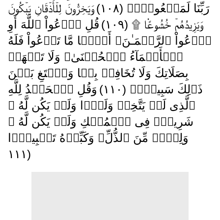
رَبِّنَا لَمَفۡعُولاً۬ ( ١٠٨ )
وَيَخِرُّونَ لِلۡأَذۡقَانِ يَبۡكُونَ
وَيَزِيدُهُمۡ خُشُوعً۬ا ۩ ( ١٠٩ )
قُلِ ٱدۡعُواْ ٱللَّهَ أَوِ
ٱدۡعُواْ ٱلرَّحۡمَـٰنَ‌ۖ أَيًّ۬ا مَّا تَدۡعُواْ فَلَهُ
ٱلۡأَسۡمَآءُ ٱلۡحُسۡنَىٰ‌ۚ وَلَا تَجۡهَرۡ
بِصَلَاتِكَ وَلَا تُخَافِتۡ بِہَا وَٱبۡتَغِ بَيۡنَ
ذَٲلِكَ سَبِيلاً۬ ( ١١٠ )
وَقُلِ ٱلۡحَمۡدُ لِلَّهِ
ٱلَّذِى لَمۡ يَتَّخِذۡ وَلَدً۬ا وَلَمۡ يَكُن لَّهُ ۥ
شَرِيكٌ۬ فِى ٱلۡمُلۡكِ وَلَمۡ يَكُن لَّهُ ۥ
وَلِىٌّ۬ مِّنَ ٱلذُّلِّ‌ۖ وَكَبِّرۡهُ تَكۡبِيرَۢا