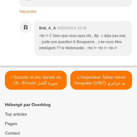
Répondre
B
Bob_A_A
03/05/2014 19:29
<br /> C bien que vous ayez dis , Bjr.. c déja pas mal,
.. juste une question K Bouguerra .. s ke vous êtes
intelligent ?? le Webmaster ..<br /> <br /> <br />
< Ecouter et lire Sorate no
L'inspecteur Tahar mène
l’enquête (1967) فلم جزائري
16 - Ennahl سورة النّحل
"المفتش الطاهريجري البحث"
لموسى حدّاد >
Hébergé par Overblog
Top articles
Pages
Contact