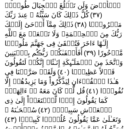
ٱلۡأَرۡضَ وَلَن تَبۡلُغَ ٱلۡجِبَالَ طُولاً۬
( ٣٧ )
كُلُّ ذَٲلِكَ كَانَ سَيِّئُهُ ۥ عِندَ رَبِّكَ
مَكۡرُوهً۬ا ( ٣٨ )
ذَٲلِكَ مِمَّآ أَوۡحَىٰٓ إِلَيۡكَ
رَبُّكَ مِنَ ٱلۡحِكۡمَةِ‌ۗ وَلَا تَجۡعَلۡ مَعَ ٱللَّهِ
إِلَـٰهًا ءَاخَرَ فَتُلۡقَىٰ فِى جَهَنَّمَ مَلُومً۬ا
مَّدۡحُورًا ( ٣٩ )
أَفَأَصۡفَٮٰكُمۡ رَبُّڪُم بِٱلۡبَنِينَ
وَٱتَّخَذَ مِنَ ٱلۡمَلَـٰٓٮِٕكَةِ إِنَـٰثًا‌ۚ إِنَّكُمۡ لَتَقُولُونَ
قَوۡلاً عَظِيمً۬ا ( ٤٠ )
وَلَقَدۡ صَرَّفۡنَا فِى
هَـٰذَا ٱلۡقُرۡءَانِ لِيَذَّكَّرُواْ وَمَا يَزِيدُهُمۡ إِلَّا
نُفُورً۬ا ( ٤١ )
قُل لَّوۡ كَانَ مَعَهُ ۥۤ ءَالِهَةٌ۬
كَمَا يَقُولُونَ إِذً۬ا لَّٱبۡتَغَوۡاْ إِلَىٰ ذِى
ٱلۡعَرۡشِ سَبِيلاً۬ ( ٤٢ )
سُبۡحَـٰنَهُ ۥ
وَتَعَـٰلَىٰ عَمَّا يَقُولُونَ عُلُوًّ۬ا كَبِيرً۬ا ( ٤٣ )
تُسَبِّحُ لَهُ ٱلسَّمَـٰوَٲتُ ٱلسَّبۡعُ وَٱلۡأَرۡضُ