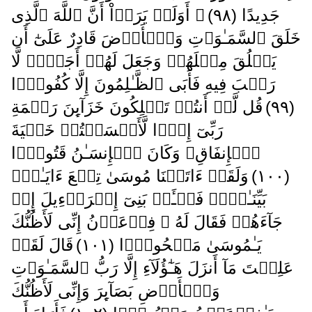
جَدِيدًا ( ٩٨ )
۞ أَوَلَمۡ يَرَوۡاْ أَنَّ ٱللَّهَ ٱلَّذِى
خَلَقَ ٱلسَّمَـٰوَٲتِ وَٱلۡأَرۡضَ قَادِرٌ عَلَىٰٓ أَن
يَخۡلُقَ مِثۡلَهُمۡ وَجَعَلَ لَهُمۡ أَجَلاً۬ لَّا
رَيۡبَ فِيهِ فَأَبَى ٱلظَّـٰلِمُونَ إِلَّا كُفُورً۬ا
( ٩٩ )
قُل لَّوۡ أَنتُمۡ تَمۡلِكُونَ خَزَآٮِٕنَ رَحۡمَةِ
رَبِّىٓ إِذً۬ا لَّأَمۡسَكۡتُمۡ خَشۡيَةَ
ٱلۡإِنفَاقِ‌ۚ وَكَانَ ٱلۡإِنسَـٰنُ قَتُورً۬ا
( ١٠٠ )
وَلَقَدۡ ءَاتَيۡنَا مُوسَىٰ تِسۡعَ ءَايَـٰتِۭ
بَيِّنَـٰتٍ۬‌ۖ فَسۡـَٔلۡ بَنِىٓ إِسۡرَٲٓءِيلَ إِذۡ
جَآءَهُمۡ فَقَالَ لَهُ ۥ فِرۡعَوۡنُ إِنِّى لَأَظُنُّكَ
يَـٰمُوسَىٰ مَسۡحُورً۬ا ( ١٠١ )
قَالَ لَقَدۡ
عَلِمۡتَ مَآ أَنزَلَ هَـٰٓؤُلَآءِ إِلَّا رَبُّ ٱلسَّمَـٰوَٲتِ
وَٱلۡأَرۡضِ بَصَآٮِٕرَ وَإِنِّى لَأَظُنُّكَ