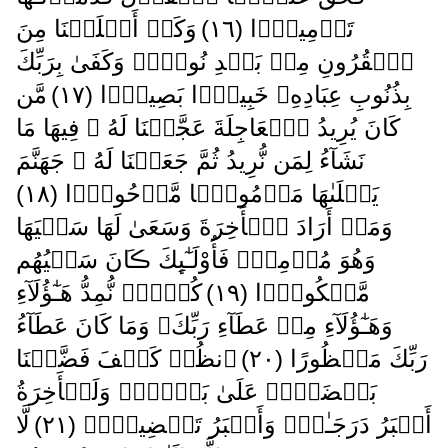
تَدۡمِيرً۬ا ( ١٦ )
وَكَمۡ أَهۡلَكۡنَا مِنَ
ٱلۡقُرُونِ مِنۢ بَعۡدِ نُوحٍ۬‌ۗ وَكَفَىٰ بِرَبِّكَ
بِذُنُوبِ عِبَادِهِۦ خَبِيرَۢا بَصِيرً۬ا ( ١٧ )
مَّن
كَانَ يُرِيدُ ٱلۡعَاجِلَةَ عَجَّلۡنَا لَهُ ۥ فِيهَا مَا
نَشَآءُ لِمَن نُّرِيدُ ثُمَّ جَعَلۡنَا لَهُ ۥ جَهَنَّمَ
يَصۡلَٮٰهَا مَذۡمُومً۬ا مَّدۡحُورً۬ا ( ١٨ )
وَمَنۡ أَرَادَ ٱلۡأَخِرَةَ وَسَعَىٰ لَهَا سَعۡيَهَا
وَهُوَ مُؤۡمِنٌ۬ فَأُوْلَـٰٓٮِٕكَ ڪَانَ سَعۡيُهُم
مَّشۡكُورً۬ا ( ١٩ )
كُلاًّ۬ نُّمِدُّ هَـٰٓؤُلَآءِ
وَهَـٰٓؤُلَآءِ مِنۡ عَطَآءِ رَبِّكَ‌ۚ وَمَا كَانَ عَطَآءُ
رَبِّكَ مَحۡظُورًا ( ٢٠ )
ٱنظُرۡ كَيۡفَ فَضَّلۡنَا
بَعۡضَہُمۡ عَلَىٰ بَعۡضٍ۬‌ۚ وَلَلۡأَخِرَةُ
أَكۡبَرُ دَرَجَـٰتٍ۬ وَأَكۡبَرُ تَفۡضِيلاً۬ ( ٢١ )
لَّا