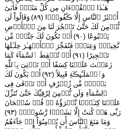
هَـٰذَا ٱلۡقُرۡءَانِ مِن كُلِّ مَثَلٍ۬ فَأَبَىٰٓ
أَكۡثَرُ ٱلنَّاسِ إِلَّا ڪُفُورً۬ا ( ٨٩ )
وَقَالُواْ لَن
نُّؤۡمِنَ لَكَ حَتَّىٰ تَفۡجُرَ لَنَا مِنَ ٱلۡأَرۡضِ
يَنۢبُوعًا ( ٩٠ )
أَوۡ تَكُونَ لَكَ جَنَّةٌ۬ مِّن
نَّخِيلٍ۬ وَعِنَبٍ۬ فَتُفَجِّرَ ٱلۡأَنۡهَـٰرَ خِلَـٰلَهَا
تَفۡجِيرًا ( ٩١ )
أَوۡ تُسۡقِطَ ٱلسَّمَآءَ كَمَا
زَعَمۡتَ عَلَيۡنَا كِسَفًا أَوۡ تَأۡتِىَ بِٱللَّهِ
وَٱلۡمَلَـٰٓٮِٕڪَةِ قَبِيلاً ( ٩٢ )
أَوۡ يَكُونَ لَكَ
بَيۡتٌ۬ مِّن زُخۡرُفٍ أَوۡ تَرۡقَىٰ فِى
ٱلسَّمَآءِ وَلَن نُّؤۡمِنَ لِرُقِيِّكَ حَتَّىٰ تُنَزِّلَ
عَلَيۡنَا كِتَـٰبً۬ا نَّقۡرَؤُهُ ۥ‌ۗ قُلۡ سُبۡحَانَ
رَبِّى هَلۡ كُنتُ إِلَّا بَشَرً۬ا رَّسُولاً۬ ( ٩٣ )
وَمَا مَنَعَ ٱلنَّاسَ أَن يُؤۡمِنُوٓاْ إِذۡ جَآءَهُمُ