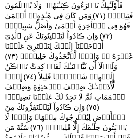
فَأُوْلَـٰٓٮِٕكَ يَقۡرَءُونَ ڪِتَـٰبَهُمۡ وَلَا يُظۡلَمُونَ
فَتِيلاً۬ ( ٧١ )
وَمَن كَانَ فِى هَـٰذِهِۦۤ أَعۡمَىٰ
فَهُوَ فِى ٱلۡأَخِرَةِ أَعۡمَىٰ وَأَضَلُّ سَبِيلاً۬
( ٧٢ )
وَإِن ڪَادُواْ لَيَفۡتِنُونَكَ عَنِ ٱلَّذِىٓ
أَوۡحَيۡنَآ إِلَيۡكَ لِتَفۡتَرِىَ عَلَيۡنَا
غَيۡرَهُ ۥ‌ۖ وَإِذً۬ا لَّٱتَّخَذُوكَ خَلِيلاً۬ ( ٧٣ )
وَلَوۡلَآ أَن ثَبَّتۡنَـٰكَ لَقَدۡ كِدتَّ تَرۡڪَنُ
إِلَيۡهِمۡ شَيۡـًٔ۬ا قَلِيلاً ( ٧٤ )
إِذً۬ا
لَّأَذَقۡنَـٰكَ ضِعۡفَ ٱلۡحَيَوٰةِ وَضِعۡفَ
ٱلۡمَمَاتِ ثُمَّ لَا تَجِدُ لَكَ عَلَيۡنَا نَصِيرً۬ا
( ٧٥ )
وَإِن ڪَادُواْ لَيَسۡتَفِزُّونَكَ مِنَ
ٱلۡأَرۡضِ لِيُخۡرِجُوكَ مِنۡهَا‌ۖ وَإِذً۬ا لَّا
يَلۡبَثُونَ خِلَـٰفَكَ إِلَّا قَلِيلاً۬ ( ٧٦ )
سُنَّةَ مَن
قَدۡ أَرۡسَلۡنَا قَبۡلَكَ مِن رُّسُلِنَا‌ۖ وَلَا تَجِدُ