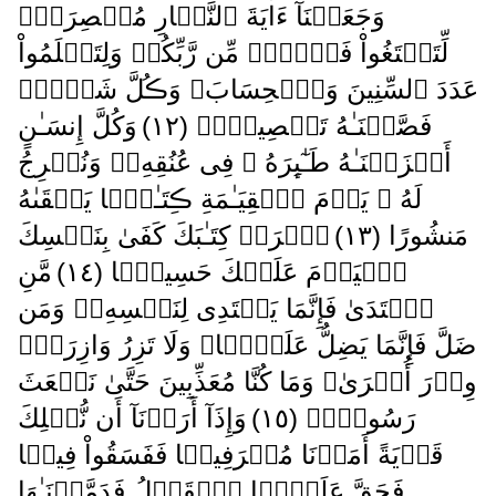
وَجَعَلۡنَآ ءَايَةَ ٱلنَّہَارِ مُبۡصِرَةً۬
لِّتَبۡتَغُواْ فَضۡلاً۬ مِّن رَّبِّكُمۡ وَلِتَعۡلَمُواْ
عَدَدَ ٱلسِّنِينَ وَٱلۡحِسَابَ‌ۚ وَڪُلَّ شَىۡءٍ۬
فَصَّلۡنَـٰهُ تَفۡصِيلاً۬ ( ١٢ )
وَكُلَّ إِنسَـٰنٍ
أَلۡزَمۡنَـٰهُ طَـٰٓٮِٕرَهُ ۥ فِى عُنُقِهِۦ‌ۖ وَنُخۡرِجُ
لَهُ ۥ يَوۡمَ ٱلۡقِيَـٰمَةِ ڪِتَـٰبً۬ا يَلۡقَٮٰهُ
مَنشُورًا ( ١٣ )
ٱقۡرَأۡ كِتَـٰبَكَ كَفَىٰ بِنَفۡسِكَ
ٱلۡيَوۡمَ عَلَيۡكَ حَسِيبً۬ا ( ١٤ )
مَّنِ
ٱهۡتَدَىٰ فَإِنَّمَا يَہۡتَدِى لِنَفۡسِهِۦ‌ۖ وَمَن
ضَلَّ فَإِنَّمَا يَضِلُّ عَلَيۡہَا‌ۚ وَلَا تَزِرُ وَازِرَةٌ۬
وِزۡرَ أُخۡرَىٰ‌ۗ وَمَا كُنَّا مُعَذِّبِينَ حَتَّىٰ نَبۡعَثَ
رَسُولاً۬ ( ١٥ )
وَإِذَآ أَرَدۡنَآ أَن نُّہۡلِكَ
قَرۡيَةً أَمَرۡنَا مُتۡرَفِيہَا فَفَسَقُواْ فِيہَا
فَحَقَّ عَلَيۡہَا ٱلۡقَوۡلُ فَدَمَّرۡنَـٰهَا