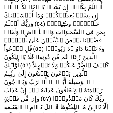
أَعۡلَمُ بِكُمۡ‌ۖ إِن يَشَأۡ يَرۡحَمۡكُمۡ أَوۡ
إِن يَشَأۡ يُعَذِّبۡكُمۡ‌ۚ وَمَآ أَرۡسَلۡنَـٰكَ
عَلَيۡہِمۡ وَڪِيلاً۬ ( ٥٤ )
وَرَبُّكَ أَعۡلَمُ
بِمَن فِى ٱلسَّمَـٰوَٲتِ وَٱلۡأَرۡضِ‌ۗ وَلَقَدۡ
فَضَّلۡنَا بَعۡضَ ٱلنَّبِيِّـۧنَ عَلَىٰ بَعۡضٍ۬‌ۖ
وَءَاتَيۡنَا دَاوُ ۥدَ زَبُورً۬ا ( ٥٥ )
قُلِ ٱدۡعُواْ
ٱلَّذِينَ زَعَمۡتُم مِّن دُونِهِۦ فَلَا يَمۡلِكُونَ
كَشۡفَ ٱلضُّرِّ عَنكُمۡ وَلَا تَحۡوِيلاً ( ٥٦ )
أُوْلَـٰٓٮِٕكَ
ٱلَّذِينَ يَدۡعُونَ يَبۡتَغُونَ إِلَىٰ رَبِّهِمُ
ٱلۡوَسِيلَةَ أَيُّہُمۡ أَقۡرَبُ وَيَرۡجُونَ
رَحۡمَتَهُ ۥ وَيَخَافُونَ عَذَابَهُ ۥۤ‌ۚ إِنَّ عَذَابَ
رَبِّكَ كَانَ مَحۡذُورً۬ا ( ٥٧ )
وَإِن مِّن قَرۡيَةٍ
إِلَّا نَحۡنُ مُهۡلِڪُوهَا قَبۡلَ يَوۡمِ ٱلۡقِيَـٰمَةِ