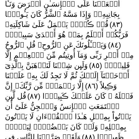
أَنۡعَمۡنَا عَلَى ٱلۡإِنسَـٰنِ أَعۡرَضَ وَنَـَٔا
بِجَانِبِهِۦ‌ۖ وَإِذَا مَسَّهُ ٱلشَّرُّ كَانَ يَـُٔوسً۬ا
( ٨٣ )
قُلۡ ڪُلٌّ۬ يَعۡمَلُ عَلَىٰ شَاكِلَتِهِۦ
فَرَبُّكُمۡ أَعۡلَمُ بِمَنۡ هُوَ أَهۡدَىٰ سَبِيلاً۬
( ٨٤ )
وَيَسۡـَٔلُونَكَ عَنِ ٱلرُّوحِ‌ۖ قُلِ ٱلرُّوحُ
مِنۡ أَمۡرِ رَبِّى وَمَآ أُوتِيتُم مِّنَ ٱلۡعِلۡمِ إِلَّا
قَلِيلاً۬ ( ٨٥ )
وَلَٮِٕن شِئۡنَا لَنَذۡهَبَنَّ بِٱلَّذِىٓ
أَوۡحَيۡنَآ إِلَيۡكَ ثُمَّ لَا تَجِدُ لَكَ بِهِۦ عَلَيۡنَا
وَڪِيلاً ( ٨٦ )
إِلَّا رَحۡمَةً۬ مِّن رَّبِّكَ‌ۚ إِنَّ
فَضۡلَهُ ۥ كَانَ عَلَيۡكَ ڪَبِيرً۬ا ( ٨٧ )
قُل لَّٮِٕنِ
ٱجۡتَمَعَتِ ٱلۡإِنسُ وَٱلۡجِنُّ عَلَىٰٓ أَن
يَأۡتُواْ بِمِثۡلِ هَـٰذَا ٱلۡقُرۡءَانِ لَا يَأۡتُونَ
بِمِثۡلِهِۦ وَلَوۡ كَانَ بَعۡضُہُمۡ لِبَعۡضٍ۬
ظَهِيرً۬ا ( ٨٨ )
وَلَقَدۡ صَرَّفۡنَا لِلنَّاسِ فِى