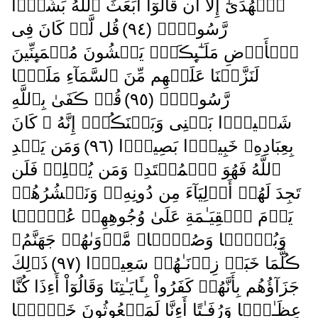
ٱلۡهُدَىٰٓ إِلَّآ أَن قَالُوٓاْ أَبَعَثَ ٱللَّهُ بَشَرً۬ا
رَّسُولاً۬ ( ٩٤ )
قُل لَّوۡ كَانَ فِى
ٱلۡأَرۡضِ مَلَـٰٓٮِٕڪَةٌ۬ يَمۡشُونَ مُطۡمَٮِٕنِّينَ
لَنَزَّلۡنَا عَلَيۡهِم مِّنَ ٱلسَّمَآءِ مَلَڪً۬ا
رَّسُولاً۬ ( ٩٥ )
قُلۡ ڪَفَىٰ بِٱللَّهِ
شَہِيدَۢا بَيۡنِى وَبَيۡنَڪُمۡ‌ۚ إِنَّهُ ۥ كَانَ
بِعِبَادِهِۦ خَبِيرَۢا بَصِيرً۬ا ( ٩٦ )
وَمَن يَہۡدِ
ٱللَّهُ فَهُوَ ٱلۡمُهۡتَدِ‌ۖ وَمَن يُضۡلِلۡ فَلَن
تَجِدَ لَهُمۡ أَوۡلِيَآءَ مِن دُونِهِۦ‌ۖ وَنَحۡشُرُهُمۡ
يَوۡمَ ٱلۡقِيَـٰمَةِ عَلَىٰ وُجُوهِهِمۡ عُمۡيً۬ا
وَبُكۡمً۬ا وَصُمًّ۬ا‌ۖ مَّأۡوَٮٰهُمۡ جَهَنَّمُ‌ۖ
ڪُلَّمَا خَبَتۡ زِدۡنَـٰهُمۡ سَعِيرً۬ا ( ٩٧ )
ذَٲلِكَ
جَزَآؤُهُم بِأَنَّهُمۡ كَفَرُواْ بِـَٔايَـٰتِنَا وَقَالُوٓاْ أَءِذَا كُنَّا
عِظَـٰمً۬ا وَرُفَـٰتًا أَءِنَّا لَمَبۡعُوثُونَ خَلۡقً۬ا