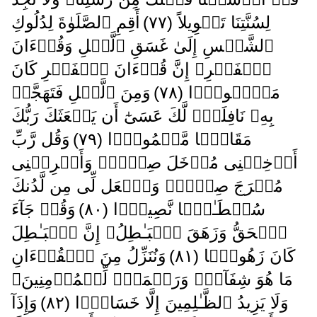
لِسُنَّتِنَا تَحۡوِيلاً ( ٧٧ )
أَقِمِ ٱلصَّلَوٰةَ لِدُلُوكِ
ٱلشَّمۡسِ إِلَىٰ غَسَقِ ٱلَّيۡلِ وَقُرۡءَانَ
ٱلۡفَجۡرِ‌ۖ إِنَّ قُرۡءَانَ ٱلۡفَجۡرِ كَانَ
مَشۡہُودً۬ا ( ٧٨ )
وَمِنَ ٱلَّيۡلِ فَتَهَجَّدۡ
بِهِۦ نَافِلَةً۬ لَّكَ عَسَىٰٓ أَن يَبۡعَثَكَ رَبُّكَ
مَقَامً۬ا مَّحۡمُودً۬ا ( ٧٩ )
وَقُل رَّبِّ
أَدۡخِلۡنِى مُدۡخَلَ صِدۡقٍ۬ وَأَخۡرِجۡنِى
مُخۡرَجَ صِدۡقٍ۬ وَٱجۡعَل لِّى مِن لَّدُنكَ
سُلۡطَـٰنً۬ا نَّصِيرً۬ا ( ٨٠ )
وَقُلۡ جَآءَ
ٱلۡحَقُّ وَزَهَقَ ٱلۡبَـٰطِلُ‌ۚ إِنَّ ٱلۡبَـٰطِلَ
كَانَ زَهُوقً۬ا ( ٨١ )
وَنُنَزِّلُ مِنَ ٱلۡقُرۡءَانِ
مَا هُوَ شِفَآءٌ۬ وَرَحۡمَةٌ۬ لِّلۡمُؤۡمِنِينَ‌ۙ
وَلَا يَزِيدُ ٱلظَّـٰلِمِينَ إِلَّا خَسَارً۬ا ( ٨٢ )
وَإِذَآ