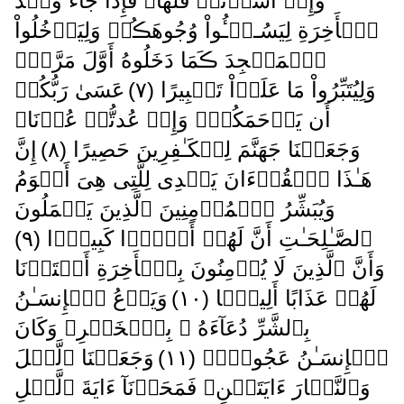
وَإِنۡ أَسَأۡتُمۡ فَلَهَا‌ۚ فَإِذَا جَآءَ وَعۡدُ
ٱلۡأَخِرَةِ لِيَسُـۥۤـُٔواْ وُجُوهَڪُمۡ وَلِيَدۡخُلُواْ
ٱلۡمَسۡجِدَ ڪَمَا دَخَلُوهُ أَوَّلَ مَرَّةٍ۬
وَلِيُتَبِّرُواْ مَا عَلَوۡاْ تَتۡبِيرًا ( ٧ )
عَسَىٰ رَبُّكُمۡ
أَن يَرۡحَمَكُمۡ‌ۚ وَإِنۡ عُدتُّمۡ عُدۡنَا‌ۘ
وَجَعَلۡنَا جَهَنَّمَ لِلۡكَـٰفِرِينَ حَصِيرًا ( ٨ )
إِنَّ
هَـٰذَا ٱلۡقُرۡءَانَ يَہۡدِى لِلَّتِى هِىَ أَقۡوَمُ
وَيُبَشِّرُ ٱلۡمُؤۡمِنِينَ ٱلَّذِينَ يَعۡمَلُونَ
ٱلصَّـٰلِحَـٰتِ أَنَّ لَهُمۡ أَجۡرً۬ا كَبِيرً۬ا ( ٩ )
وَأَنَّ ٱلَّذِينَ لَا يُؤۡمِنُونَ بِٱلۡأَخِرَةِ أَعۡتَدۡنَا
لَهُمۡ عَذَابًا أَلِيمً۬ا ( ١٠ )
وَيَدۡعُ ٱلۡإِنسَـٰنُ
بِٱلشَّرِّ دُعَآءَهُ ۥ بِٱلۡخَيۡرِ‌ۖ وَكَانَ
ٱلۡإِنسَـٰنُ عَجُولاً۬ ( ١١ )
وَجَعَلۡنَا ٱلَّيۡلَ
وَٱلنَّہَارَ ءَايَتَيۡنِ‌ۖ فَمَحَوۡنَآ ءَايَةَ ٱلَّيۡلِ