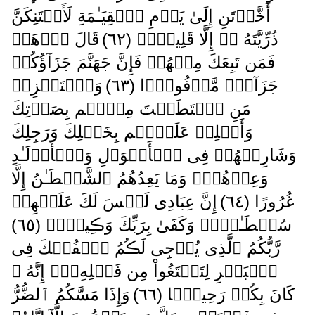
أَخَّرۡتَنِ إِلَىٰ يَوۡمِ ٱلۡقِيَـٰمَةِ لَأَحۡتَنِكَنَّ
ذُرِّيَّتَهُ ۥۤ إِلَّا قَلِيلاً۬ ( ٦٢ )
قَالَ ٱذۡهَبۡ
فَمَن تَبِعَكَ مِنۡهُمۡ فَإِنَّ جَهَنَّمَ جَزَآؤُكُمۡ
جَزَآءً۬ مَّوۡفُورً۬ا ( ٦٣ )
وَٱسۡتَفۡزِزۡ
مَنِ ٱسۡتَطَعۡتَ مِنۡہُم بِصَوۡتِكَ
وَأَجۡلِبۡ عَلَيۡہِم بِخَيۡلِكَ وَرَجِلِكَ
وَشَارِكۡهُمۡ فِى ٱلۡأَمۡوَٲلِ وَٱلۡأَوۡلَـٰدِ
وَعِدۡهُمۡ‌ۚ وَمَا يَعِدُهُمُ ٱلشَّيۡطَـٰنُ إِلَّا
غُرُورًا ( ٦٤ )
إِنَّ عِبَادِى لَيۡسَ لَكَ عَلَيۡهِمۡ
سُلۡطَـٰنٌ۬‌ۚ وَكَفَىٰ بِرَبِّكَ وَڪِيلاً۬ ( ٦٥ )
رَّبُّكُمُ ٱلَّذِى يُزۡجِى لَڪُمُ ٱلۡفُلۡكَ فِى
ٱلۡبَحۡرِ لِتَبۡتَغُواْ مِن فَضۡلِهِۦۤ‌ۚ إِنَّهُ ۥ
كَانَ بِكُمۡ رَحِيمً۬ا ( ٦٦ )
وَإِذَا مَسَّكُمُ ٱلضُّرُّ