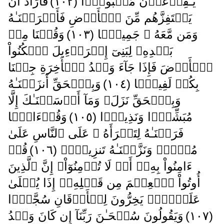
يَـٰفِرۡعَوۡنُ مَثۡبُورً۬ا ( ١٠٢ )
فَأَرَادَ أَن
يَسۡتَفِزَّهُم مِّنَ ٱلۡأَرۡضِ فَأَغۡرَقۡنَـٰهُ
وَمَن مَّعَهُ ۥ جَمِيعً۬ا ( ١٠٣ )
وَقُلۡنَا مِنۢ
بَعۡدِهِۦ لِبَنِىٓ إِسۡرَٲٓءِيلَ ٱسۡكُنُواْ
ٱلۡأَرۡضَ فَإِذَا جَآءَ وَعۡدُ ٱلۡأَخِرَةِ جِئۡنَا
بِكُمۡ لَفِيفً۬ا ( ١٠٤ )
وَبِٱلۡحَقِّ أَنزَلۡنَـٰهُ
وَبِٱلۡحَقِّ نَزَلَ‌ۗ وَمَآ أَرۡسَلۡنَـٰكَ إِلَّا
مُبَشِّرً۬ا وَنَذِيرً۬ا ( ١٠٥ )
وَقُرۡءَانً۬ا
فَرَقۡنَـٰهُ لِتَقۡرَأَهُ ۥ عَلَى ٱلنَّاسِ عَلَىٰ
مُكۡثٍ۬ وَنَزَّلۡنَـٰهُ تَنزِيلاً۬ ( ١٠٦ )
قُلۡ
ءَامِنُواْ بِهِۦۤ أَوۡ لَا تُؤۡمِنُوٓاْ‌ۚ إِنَّ ٱلَّذِينَ
أُوتُواْ ٱلۡعِلۡمَ مِن قَبۡلِهِۦۤ إِذَا يُتۡلَىٰ
عَلَيۡہِمۡ يَخِرُّونَ لِلۡأَذۡقَانِ سُجَّدً۬ا
( ١٠٧ )
وَيَقُولُونَ سُبۡحَـٰنَ رَبِّنَآ إِن كَانَ وَعۡدُ