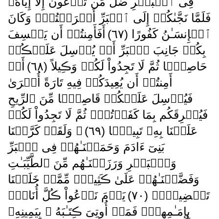
فِى ٱلۡبَحۡرِ ضَلَّ مَن تَدۡعُونَ إِلَّآ إِيَّاهُ‌ۖ
فَلَمَّا نَجَّٮٰكُمۡ إِلَى ٱلۡبَرِّ أَعۡرَضۡتُمۡ‌ۚ وَكَانَ
ٱلۡإِنسَـٰنُ كَفُورًا ( ٦٧ )
أَفَأَمِنتُمۡ أَن يَخۡسِفَ
بِكُمۡ جَانِبَ ٱلۡبَرِّ أَوۡ يُرۡسِلَ عَلَيۡڪُمۡ
حَاصِبً۬ا ثُمَّ لَا تَجِدُواْ لَكُمۡ وَڪِيلاً ( ٦٨ )
أَمۡ
أَمِنتُمۡ أَن يُعِيدَكُمۡ فِيهِ تَارَةً أُخۡرَىٰ
فَيُرۡسِلَ عَلَيۡكُمۡ قَاصِفً۬ا مِّنَ ٱلرِّيحِ
فَيُغۡرِقَكُم بِمَا كَفَرۡتُمۡ‌ۙ ثُمَّ لَا تَجِدُواْ لَكُمۡ
عَلَيۡنَا بِهِۦ تَبِيعً۬ا ( ٦٩ )
۞ وَلَقَدۡ كَرَّمۡنَا
بَنِىٓ ءَادَمَ وَحَمَلۡنَـٰهُمۡ فِى ٱلۡبَرِّ
وَٱلۡبَحۡرِ وَرَزَقۡنَـٰهُم مِّنَ ٱلطَّيِّبَـٰتِ
وَفَضَّلۡنَـٰهُمۡ عَلَىٰ ڪَثِيرٍ۬ مِّمَّنۡ خَلَقۡنَا
تَفۡضِيلاً۬ ( ٧٠ )
يَوۡمَ نَدۡعُواْ ڪُلَّ أُنَاسِۭ
بِإِمَـٰمِهِمۡ‌ۖ فَمَنۡ أُوتِىَ ڪِتَـٰبَهُ ۥ بِيَمِينِهِۦ