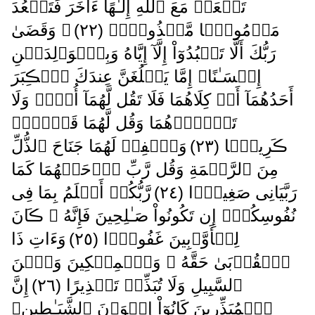
تَجۡعَلۡ مَعَ ٱللَّهِ إِلَـٰهًا ءَاخَرَ فَتَقۡعُدَ
مَذۡمُومً۬ا مَّخۡذُولاً۬ ( ٢٢ )
۞ وَقَضَىٰ
رَبُّكَ أَلَّا تَعۡبُدُوٓاْ إِلَّآ إِيَّاهُ وَبِٱلۡوَٲلِدَيۡنِ
إِحۡسَـٰنًا‌ۚ إِمَّا يَبۡلُغَنَّ عِندَكَ ٱلۡڪِبَرَ
أَحَدُهُمَآ أَوۡ كِلَاهُمَا فَلَا تَقُل لَّهُمَآ أُفٍّ۬ وَلَا
تَنۡہَرۡهُمَا وَقُل لَّهُمَا قَوۡلاً۬
ڪَرِيمً۬ا ( ٢٣ )
وَٱخۡفِضۡ لَهُمَا جَنَاحَ ٱلذُّلِّ
مِنَ ٱلرَّحۡمَةِ وَقُل رَّبِّ ٱرۡحَمۡهُمَا كَمَا
رَبَّيَانِى صَغِيرً۬ا ( ٢٤ )
رَّبُّكُمۡ أَعۡلَمُ بِمَا فِى
نُفُوسِكُمۡ‌ۚ إِن تَكُونُواْ صَـٰلِحِينَ فَإِنَّهُ ۥ ڪَانَ
لِلۡأَوَّٲبِينَ غَفُورً۬ا ( ٢٥ )
وَءَاتِ ذَا
ٱلۡقُرۡبَىٰ حَقَّهُ ۥ وَٱلۡمِسۡكِينَ وَٱبۡنَ
ٱلسَّبِيلِ وَلَا تُبَذِّرۡ تَبۡذِيرًا ( ٢٦ )
إِنَّ
ٱلۡمُبَذِّرِينَ كَانُوٓاْ إِخۡوَٲنَ ٱلشَّيَـٰطِينِ‌ۖ