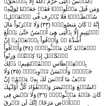
ٱلنَّفۡسَ ٱلَّتِى حَرَّمَ ٱللَّهُ إِلَّا بِٱلۡحَقِّ‌ۗ
وَمَن قُتِلَ مَظۡلُومً۬ا فَقَدۡ جَعَلۡنَا لِوَلِيِّهِۦ
سُلۡطَـٰنً۬ا فَلَا يُسۡرِف فِّى ٱلۡقَتۡلِ‌ۖ
إِنَّهُ ۥ كَانَ مَنصُورً۬ا ( ٣٣ )
وَلَا تَقۡرَبُواْ مَالَ
ٱلۡيَتِيمِ إِلَّا بِٱلَّتِى هِىَ أَحۡسَنُ حَتَّىٰ يَبۡلُغَ
أَشُدَّهُ ۥ‌ۚ وَأَوۡفُواْ بِٱلۡعَهۡدِ‌ۖ إِنَّ
ٱلۡعَهۡدَ كَانَ مَسۡـُٔولاً۬ ( ٣٤ )
وَأَوۡفُواْ
ٱلۡكَيۡلَ إِذَا كِلۡتُمۡ وَزِنُواْ
بِٱلۡقِسۡطَاسِ ٱلۡمُسۡتَقِيمِ‌ۚ ذَٲلِكَ
خَيۡرٌ۬ وَأَحۡسَنُ تَأۡوِيلاً۬ ( ٣٥ )
وَلَا
تَقۡفُ مَا لَيۡسَ لَكَ بِهِۦ عِلۡمٌ‌ۚ إِنَّ
ٱلسَّمۡعَ وَٱلۡبَصَرَ وَٱلۡفُؤَادَ كُلُّ أُوْلَـٰٓٮِٕكَ
كَانَ عَنۡهُ مَسۡـُٔولاً۬ ( ٣٦ )
وَلَا تَمۡشِ فِى
ٱلۡأَرۡضِ مَرَحًا‌ۖ إِنَّكَ لَن تَخۡرِقَ