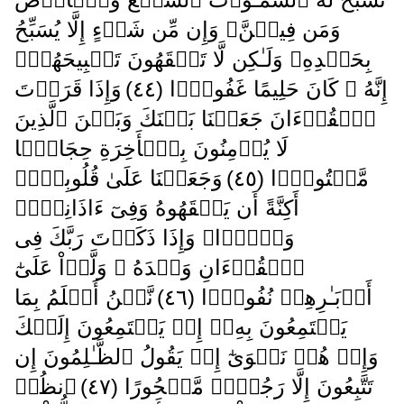
وَمَن فِيہِنَّ‌ۚ وَإِن مِّن شَىۡءٍ إِلَّا يُسَبِّحُ
بِحَمۡدِهِۦ وَلَـٰكِن لَّا تَفۡقَهُونَ تَسۡبِيحَهُمۡ‌ۗ
إِنَّهُ ۥ كَانَ حَلِيمًا غَفُورً۬ا ( ٤٤ )
وَإِذَا قَرَأۡتَ
ٱلۡقُرۡءَانَ جَعَلۡنَا بَيۡنَكَ وَبَيۡنَ ٱلَّذِينَ
لَا يُؤۡمِنُونَ بِٱلۡأَخِرَةِ حِجَابً۬ا
مَّسۡتُورً۬ا ( ٤٥ )
وَجَعَلۡنَا عَلَىٰ قُلُوبِہِمۡ
أَكِنَّةً أَن يَفۡقَهُوهُ وَفِىٓ ءَاذَانِہِمۡ
وَقۡرً۬ا‌ۚ وَإِذَا ذَكَرۡتَ رَبَّكَ فِى
ٱلۡقُرۡءَانِ وَحۡدَهُ ۥ وَلَّوۡاْ عَلَىٰٓ
أَدۡبَـٰرِهِمۡ نُفُورً۬ا ( ٤٦ )
نَّحۡنُ أَعۡلَمُ بِمَا
يَسۡتَمِعُونَ بِهِۦۤ إِذۡ يَسۡتَمِعُونَ إِلَيۡكَ
وَإِذۡ هُمۡ نَجۡوَىٰٓ إِذۡ يَقُولُ ٱلظَّـٰلِمُونَ إِن
تَتَّبِعُونَ إِلَّا رَجُلاً۬ مَّسۡحُورًا ( ٤٧ )
ٱنظُرۡ