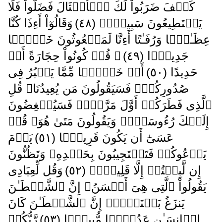
كَيۡفَ ضَرَبُواْ لَكَ ٱلۡأَمۡثَالَ فَضَلُّواْ فَلَا
يَسۡتَطِيعُونَ سَبِيلاً۬ ( ٤٨ )
وَقَالُوٓاْ أَءِذَا كُنَّا
عِظَـٰمً۬ا وَرُفَـٰتًا أَءِنَّا لَمَبۡعُوثُونَ خَلۡقً۬ا
جَدِيدً۬ا ( ٤٩ )
۞ قُلۡ كُونُواْ حِجَارَةً أَوۡ
حَدِيدًا ( ٥٠ )
أَوۡ خَلۡقً۬ا مِّمَّا يَڪۡبُرُ فِى
صُدُورِكُمۡ‌ۚ فَسَيَقُولُونَ مَن يُعِيدُنَا‌ۖ قُلِ
ٱلَّذِى فَطَرَكُمۡ أَوَّلَ مَرَّةٍ۬‌ۚ فَسَيُنۡغِضُونَ
إِلَيۡكَ رُءُوسَہُمۡ وَيَقُولُونَ مَتَىٰ هُوَ‌ۖ قُلۡ
عَسَىٰٓ أَن يَكُونَ قَرِيبً۬ا ( ٥١ )
يَوۡمَ
يَدۡعُوكُمۡ فَتَسۡتَجِيبُونَ بِحَمۡدِهِۦ وَتَظُنُّونَ
إِن لَّبِثۡتُمۡ إِلَّا قَلِيلاً۬ ( ٥٢ )
وَقُل لِّعِبَادِى
يَقُولُواْ ٱلَّتِى هِىَ أَحۡسَنُ‌ۚ إِنَّ ٱلشَّيۡطَـٰنَ
يَنزَغُ بَيۡنَہُمۡ‌ۚ إِنَّ ٱلشَّيۡطَـٰنَ كَانَ
لِلۡإِنسَـٰنِ عَدُوًّ۬ا مُّبِينً۬ا ( ٥٣ )
رَّبُّكُمۡ