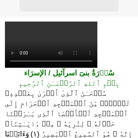
سُوۡرَةُ بنیٓ اسرآئیل / الإسرَاء
بِسۡمِ ٱللهِ ٱلرَّحۡمَـٰنِ ٱلرَّحِيمِ
سُبۡحَـٰنَ ٱلَّذِىٓ أَسۡرَىٰ بِعَبۡدِهِۦ
لَيۡلاً۬ مِّنَ ٱلۡمَسۡجِدِ ٱلۡحَرَامِ إِلَى
ٱلۡمَسۡجِدِ ٱلۡأَقۡصَا ٱلَّذِى بَـٰرَكۡنَا
حَوۡلَهُ ۥ لِنُرِيَهُ ۥ مِنۡ ءَايَـٰتِنَآ‌ۚ
إِنَّهُ ۥ هُوَ ٱلسَّمِيعُ ٱلۡبَصِيرُ ( ١ )
وَءَاتَيۡنَا