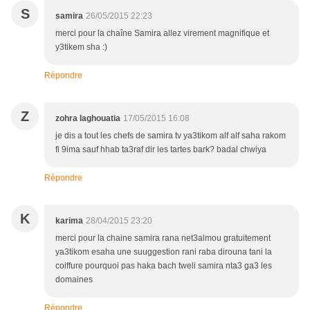
S
samira
26/05/2015 22:23
merci pour la chaîne Samira allez virement magnifique et
y3tikem sha :)
Répondre
Z
zohra laghouatia
17/05/2015 16:08
je dis a tout les chefs de samira tv ya3tikom alf alf saha rakom
fi 9ima sauf hhab ta3raf dir les tartes bark? badal chwiya
Répondre
K
karima
28/04/2015 23:20
merci pour la chaine samira rana net3almou gratuitement
ya3tikom esaha une suuggestion rani raba dirouna tani la
coiffure pourquoi pas haka bach tweli samira nta3 ga3 les
domaines
Répondre