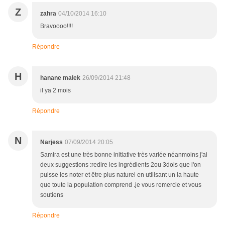
Z
zahra
04/10/2014 16:10
Bravoooo!!!!
Répondre
H
hanane malek
26/09/2014 21:48
il ya 2 mois
Répondre
N
Narjess
07/09/2014 20:05
Samira est une très bonne initiative très variée néanmoins j'ai
deux suggestions :redire les ingrédients 2ou 3dois que l'on
puisse les noter et être plus naturel en utilisant un la haute
que toute la population comprend .je vous remercie et vous
soutiens
Répondre