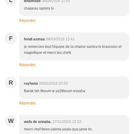
L
leilamoad
04/08/2016 11:53
chapeau samira tv
Répondre
F
fendi asmaa
08/03/2016 13:41
je remercies tout l'équipe de la chaine samira tv bravoooo et
magnifique et merci les chefs
Répondre
R
rayhana
05/02/2016 20:50
Barak lah fikoum w ya3tikoum essaha
Répondre
W
wafa de annaba.
27/12/2015 22:22
merci chef fares.salima yaala que jame bc.