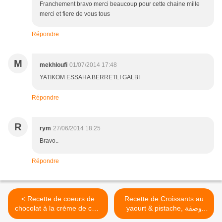
Franchement bravo merci beaucoup pour cette chaine mille
merci et fiere de vous tous
Répondre
M
mekhloufi
01/07/2014 17:48
YATIKOM ESSAHA BERRETLI GALBI
Répondre
R
rym
27/06/2014 18:25
Bravo..
Répondre
< Recette de coeurs de
Recette de Croissants au
chocolat à la crème de café
yaourt & pistache, وصفة
حلوة تقليدية جزائرية، هليلات
, حلوة القلوب بالشكلاطة مع