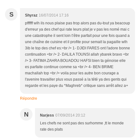
S
Shyraz
16/07/2014 17:16
pffffff wlh ils nous plaise pas trop alors pas du-tout ya beacoup
d'erreur ya des chef qui rate leurs plat je v pas les nomé mai c
une catastrophe il sent loin t’être parfait pour une fois quand a
une chaîne de cuisine et il profite pour semait la pagaille wlh
3ib le top des chef es:<br /> 1- DJIDI FARES ont l'adore bonne
continuation <br /> 2- DALILA TOUNSI allah ybarek bravo <br
/> 3- FATIMA ZAHRA BOUADOU HAFSI bien ta génoise elle
es parfaite continue comme sa <br /> 4- BEN BRIME
machallah top <br /> voila pour les autre bon courage a
l'avenire travailler plus vous passé a la tété ya des gents qui
regarde et les paye du *Maghreb* critique sans arrêt allez a+
Répondre
N
Narjess
07/09/2014 20:12
Les chefs ne sont pas des surhomme ,tt le monde
rate des plats