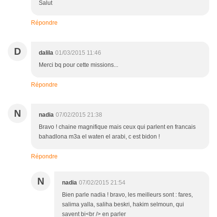
Salut
Répondre
D
dalila
01/03/2015 11:46
Merci bq pour cette missions...
Répondre
N
nadia
07/02/2015 21:38
Bravo ! chaine magnifique mais ceux qui parlent en francais
bahadlona m3a el waten el arabi, c est bidon !
Répondre
N
nadia
07/02/2015 21:54
Bien parle nadia ! bravo, les meilleurs sont : fares,
salima yalla, saliha beskri, hakim selmoun, qui
savent bi<br /> en parler