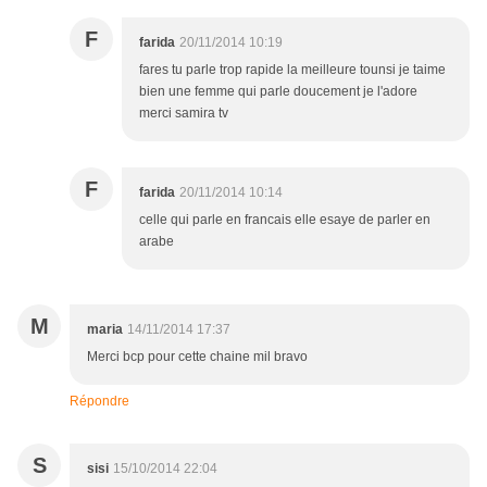
F
farida
20/11/2014 10:19
fares tu parle trop rapide la meilleure tounsi je taime
bien une femme qui parle doucement je l'adore
merci samira tv
F
farida
20/11/2014 10:14
celle qui parle en francais elle esaye de parler en
arabe
M
maria
14/11/2014 17:37
Merci bcp pour cette chaine mil bravo
Répondre
S
sisi
15/10/2014 22:04