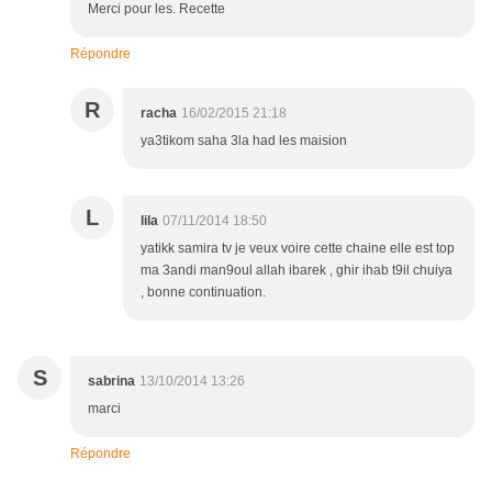
Merci pour les. Recette
Répondre
R
racha
16/02/2015 21:18
ya3tikom saha 3la had les maision
L
lila
07/11/2014 18:50
yatikk samira tv je veux voire cette chaine elle est top
ma 3andi man9oul allah ibarek , ghir ihab t9il chuiya
, bonne continuation.
S
sabrina
13/10/2014 13:26
marci
Répondre