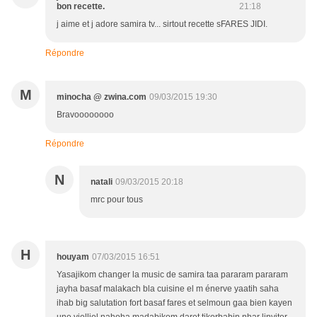
bon recette.
21:18
j aime et j adore samira tv... sirtout recette sFARES JIDI.
Répondre
M
minocha @ zwina.com
09/03/2015 19:30
Bravoooooooo
Répondre
N
natali
09/03/2015 20:18
mrc pour tous
H
houyam
07/03/2015 16:51
Yasajikom changer la music de samira taa pararam pararam
jayha basaf malakach bla cuisine el m énerve yaatih saha
ihab big salutation fort basaf fares et selmoun gaa bien kayen