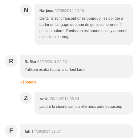
N
Narjess
07/09/2014 20:10
Certains sont francophones pourquoi les obliger à
parler un langage que peu de gens comprenne ?
plus de naturel ,l'émission est bonne et on y apprend
bcps .bon courage
R
Rafika
03/09/2014 08:33
Yatikom esaha haaayla surtout fares
Répondre
Z
zahia
20/11/2014 08:24
Jadore la chaine samira elle nous aide beaucoup
F
fati
14/08/2014 21:27