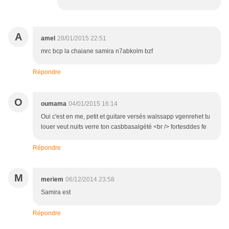
A
amel
28/01/2015 22:51
mrc bcp la chaiane samira n7abkolm bzf
Répondre
O
oumama
04/01/2015 16:14
Oui c'est en me, petit et guitare versés walssapp vgenrehet tu
louer veut nuits verre ton casbbasalgété <br /> fortesddes fe
Répondre
M
meriem
06/12/2014 23:58
Samira est
Répondre