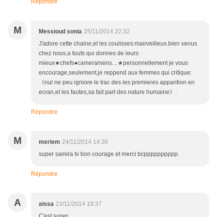
Répondre
M
Messioud sonia
25/11/2014 22:32
J'adore cette chaine,et les coulisses:mairveilleux.bien venus
chez nous,a touts qui donnes de leurs
mieux★chefs●cameramens....★personnellement je vous
encourage,seulement,je reppend aux femmes qui critique:
《nul ne peu igniore le trac des les premieres apparition en
ecran,et les fautes,sa fait part des nature humaine》.
Répondre
M
meriem
24/11/2014 14:30
super samira tv bon courage et merci bcpppppppppp.
Répondre
A
aissa
23/11/2014 19:37
C'est super