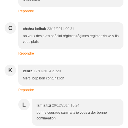
Répondre
C
chahra belhait
23/11/2014 00:31
on veux des plats spécial régimes régimes régimes<br /> s 'ils
vous plais
Répondre
K
kenza
17/11/2014 21:29
Merci bqp bon contunation
Répondre
L
lamia tizi
29/12/2014 10:24
bonne courage samira tv je vous a dor bonne
contineation