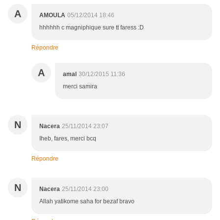
A
AMOULA
05/12/2014 18:46
hhhhhh c magniphique sure tt faress :D
Répondre
A
amal
30/12/2015 11:36
merci samira
N
Nacera
25/11/2014 23:07
Iheb, fares, merci bcq
Répondre
N
Nacera
25/11/2014 23:00
Allah yatikome saha for bezaf bravo