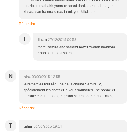
une vielliel nahoha madabikom daret tikorbabin nhar linviter
houriet el matbakh yama chabaat dahk tbahdila hna gbail
khsara samira mra o nas thank you felicitation.
Répondre
I
ilham
27/12/2015 00:58
merci samira ana taalamt bazef swalah mankom
nhab saliha est salima
N
nina
03/03/2015 12:55
je remercies tout l'équipe de la chaine SamiraTV,
spécialement les chefs et je vous souhaites une bonne et
durable continuation (un grand salam pour le chef fares)
Répondre
T
tahar
01/03/2015 19:14