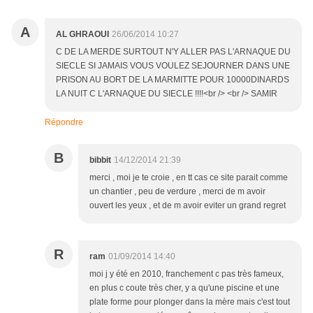
A
AL GHRAOUI
26/06/2014 10:27
C DE LA MERDE SURTOUT N'Y ALLER PAS L'ARNAQUE DU
SIECLE SI JAMAIS VOUS VOULEZ SEJOURNER DANS UNE
PRISON AU BORT DE LA MARMITTE POUR 10000DINARDS
LA NUIT C L'ARNAQUE DU SIECLE !!!!<br /> <br /> SAMIR
Répondre
B
bibbit
14/12/2014 21:39
merci , moi je te croie , en tt cas ce site parait comme
un chantier , peu de verdure , merci de m avoir
ouvert les yeux , et de m avoir eviter un grand regret
R
ram
01/09/2014 14:40
moi j y été en 2010, franchement c pas très fameux,
en plus c coute très cher, y a qu'une piscine et une
plate forme pour plonger dans la mère mais c'est tout