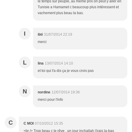
le temps sur peuplé, au même prix on peut y aller en
Tunisie a Hamamet c beaucoup plus intéressent et
vachement plus beau la bas.
I
ibti
31/07/2014 22:19
merci
L
lina
13/07/2014 14:10
et toi qui t'a dis ça je vous crois pas
N
nordine
12/07/2014 19:36
merci pour l'info
C
C MOI
07/10/2012 15:35
<br /> Trop beau c le rêve , un jour inchallah j'irais la-bas