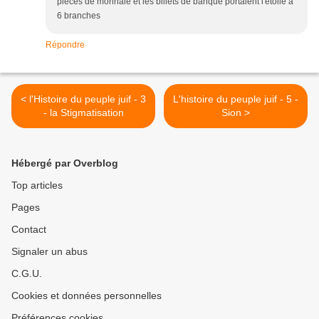
pieces de monnaie et les billets de banque portaient l'etoile a
6 branches
Répondre
< l'Histoire du peuple juif - 3
L'histoire du peuple juif - 5 -
- la Stigmatisation
Sion >
Hébergé par Overblog
Top articles
Pages
Contact
Signaler un abus
C.G.U.
Cookies et données personnelles
Préférences cookies