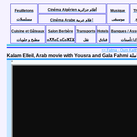
Cinéma Algérien أفلام جزائرية
Feuilletons
Musique
T
موسيقى
مسلسلات
Cinéma Arabe ٱفلام عربية
Cuisine et Gâteaux
Salon Berbère
Transports
Hotels
Banques / Ass
مطبخ و حلويات
ⴰⵅⵅⴰⵎ ⴰⵎⴰⵣⵉⴴ
نقل
فنادق
ك/ تأمينات
<< Fatma - Oum Kalt
Kalam Ell
*