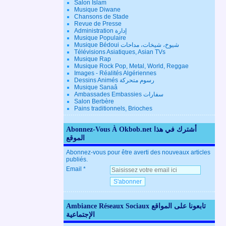
Salon Islam
Musique Diwane
Chansons de Stade
Revue de Presse
Administration إدارة
Musique Populaire
Musique Bédoui شيوخ، شيخات، مداحات
Télévisions Asiatiques, Asian TVs
Musique Rap
Musique Rock Pop, Metal, World, Reggae
Images - Réalités Algériennes
Dessins Animés رسوم متحركة
Musique Sanaâ
Ambassades Embassies سفارات
Salon Berbère
Pains traditionnels, Brioches
Abonnez-Vous À Okbob.net أشترك في هذا
الموقع
Abonnez-vous pour être averti des nouveaux articles
publiés.
Email
Ambiance Réseaux Sociaux تابعونا على المواقع
الإجتماعية