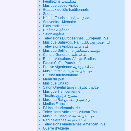
Feuilletons مسلسلات
Musique Judéo-Arabe
Gateaux de fête traditionnels
Sports
Hôtels, Tourisme فنادق، سياحة
Souvenirs - Mémoire
Plats traditionnels
Cinéma Algérien
Salon Algérie
Télévisions Européennes, European TVs
Musique Sahraoui, Naili غناء صحراوي، نايلي
Télévisions Arabes قناة عربية
Musique Sétifienne موسيقى سطايفي
Culture Générale ثقافة عامة
Radios Africaines, African Radios
Pause Café - Pausé thé
Presse Algérienne صحافة جزائرية
Musique Malouf موسيقى مالوف
Cuisine internationale
Menu du jour
Musique Chaâbi
Salon Oriental صالون الشرق الأوسط
Musique Tlemcenienne
Théâtre مسرح جزائري
Musique Rai راي سيدي بلعباس
Médias Français
Pâtisserie Viennoiserie
Télévisions Africaines, African TVs
Musique Chaouie موسيقى شاوية
Radios Arabes اذاعات عربية
Télévisions Américaines, American TVs
Guerre d'Algérie