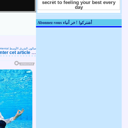
Abonnez-vous أشتركوا ٱخر أنباء
Salon Oriental صالون الشرق الأوسط
er cet article
…