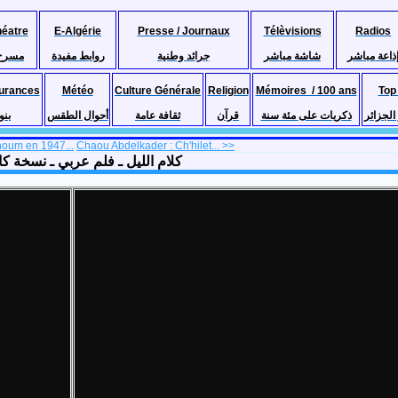
héatre
E-Algérie
Presse / Journaux
Télèvisions
Radios
ذاعة مباشر
شاشة مباشر
جرائد وطنية
روابط مفيدة
مسرح
urances
Météo
Culture Générale
Religion
Mémoires / 100 ans
Top
لجزائر
ذكريات على مئة سنة
قرآن
ثقافة عامة
أحوال الطقس
بنو
houm en 1947...
Chaou Abdelkader : Ch'hilet... >>
eil, Arab movie with Yousra and Gala Fahmi كلام الليل ـ فلم عربي ـ نسخة كاملة