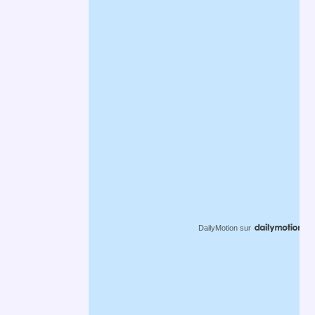
DailyMotion
sur