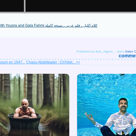
Published by Bob_Algiers_
-
dans
comment
houm en 1947...
Chaou Abdelkader : Ch'hilet... >>