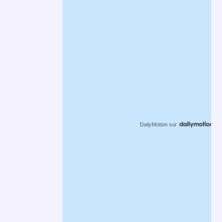
DailyMotion
sur