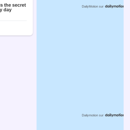
DailyMotion
sur
Dailymotion
sur