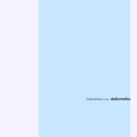
DailyMotion
sur