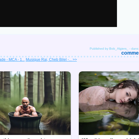
Published by Bob_Algiers_
-
dan
comment
de - MCA - 1...
Musique Rai, Cheb Bilel -... >>