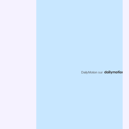
DailyMotion
sur