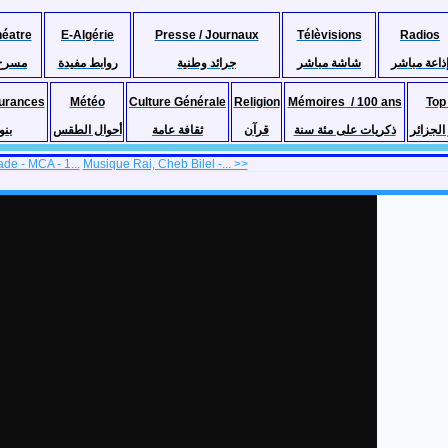
héatre
E-Algérie
Presse / Journaux
Télèvisions
Radios
ذاعة مباشر
شاشة مباشر
جرائد وطنية
روابط مفيدة
مسرح
urances
Météo
Culture Générale
Religion
Mémoires / 100 ans
Top
لجزائر
ذكريات على مئة سنة
قرآن
ثقافة عامة
أحوال الطقس
بنو
de - MCA - 1...
Musique Rai, Cheb Bilel -... >>