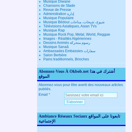
Musique Diwane
Chansons de Stade
Revue de Presse
Administration إدارة
Musique Populaire
Musique Bédoui شيوخ، شيخات، مداحات
Télévisions Asiatiques, Asian TVs
Musique Rap
Musique Rock Pop, Metal, World, Reggae
Images - Réalités Algériennes
Dessins Animés رسوم متحركة
Musique Sanaâ
Ambassades Embassies سفارات
Salon Berbère
Pains traditionnels, Brioches
Abonnez-Vous À Okbob.net أشترك في هذا
الموقع
Abonnez-vous pour être averti des nouveaux articles
publiés.
Email
Ambiance Réseaux Sociaux تابعونا على المواقع
الإجتماعية