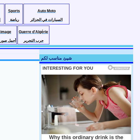
Sports
Auto Moto
السيارات في الجزائر
رياضة
إ
 image
Guerre d'Algérie
حرب التحرير
أجمل صور ا
شيئ مناسب لكم