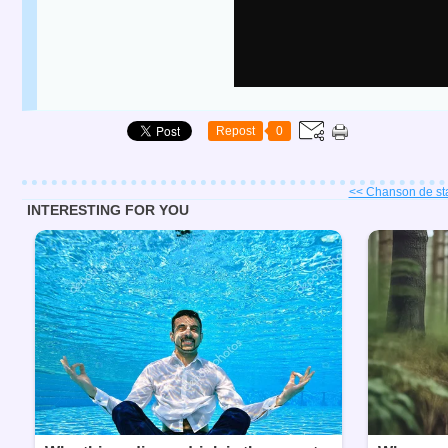
Repost
0
<< Chanson de sta