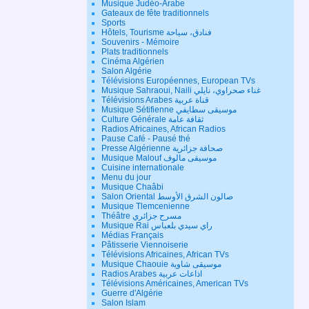
Musique Judéo-Arabe
Gateaux de fête traditionnels
Sports
Hôtels, Tourisme فنادق، سياحة
Souvenirs - Mémoire
Plats traditionnels
Cinéma Algérien
Salon Algérie
Télévisions Européennes, European TVs
Musique Sahraoui, Naili غناء صحراوي، نايلي
Télévisions Arabes قناة عربية
Musique Sétifienne موسيقى سطايفي
Culture Générale ثقافة عامة
Radios Africaines, African Radios
Pause Café - Pausé thé
Presse Algérienne صحافة جزائرية
Musique Malouf موسيقى مالوف
Cuisine internationale
Menu du jour
Musique Chaâbi
Salon Oriental صالون الشرق الأوسط
Musique Tlemcenienne
Théâtre مسرح جزائري
Musique Rai راي سيدي بلعباس
Médias Français
Pâtisserie Viennoiserie
Télévisions Africaines, African TVs
Musique Chaouie موسيقى شاوية
Radios Arabes اذاعات عربية
Télévisions Américaines, American TVs
Guerre d'Algérie
Salon Islam