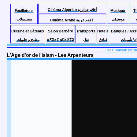
Cinéma Algérien أفلام جزائرية
Feuilletons
Musique
T
موسيقى
مسلسلات
Cinéma Arabe ٱفلام عربية
Cuisine et Gâteaux
Salon Berbère
Transports
Hotels
Banques / Ass
مطبخ و حلويات
ⴰⵅⵅⴰⵎ ⴰⵎⴰⵣⵉⴴ
نقل
فنادق
ك/ تأمينات
<< Chanson de sta
L'Age d'or de l'islam - Les Arpenteurs