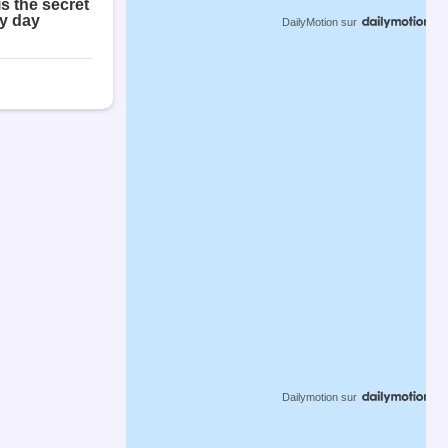
DailyMotion
sur
Dailymotion
sur