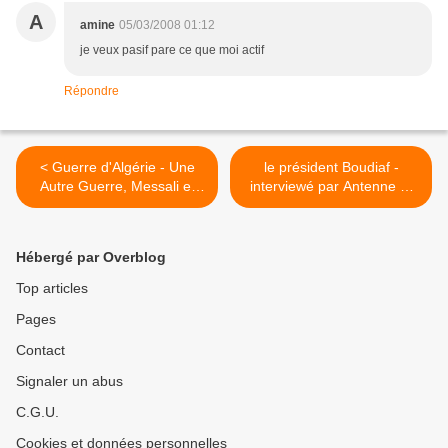
A
amine
05/03/2008 01:12
je veux pasif pare ce que moi actif
Répondre
< Guerre d'Algérie - Une
le président Boudiaf -
Autre Guerre, Messali el
interviewé par Antenne 2,
hadj (un document Ahmed
France (Février 1992) >
Zaoui)
Hébergé par Overblog
Top articles
Pages
Contact
Signaler un abus
C.G.U.
Cookies et données personnelles