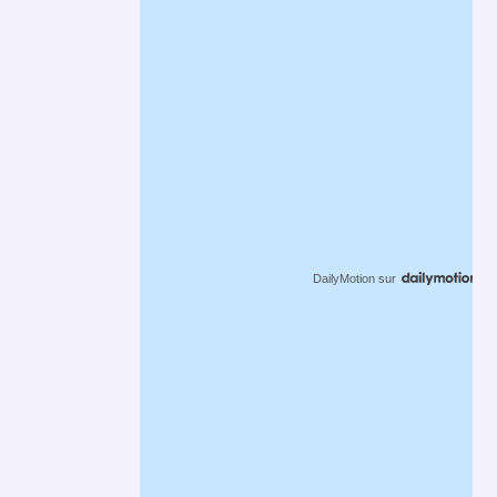
DailyMotion
sur