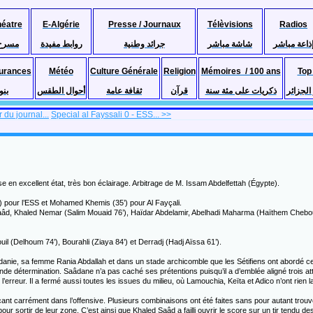
héatre
E-Algérie
Presse / Journaux
Télèvisions
Radios
ذاعة مباشر
شاشة مباشر
جرائد وطنية
روابط مفيدة
مسرح
urances
Météo
Culture Générale
Religion
Mémoires / 100 ans
Top
لجزائر
ذكريات على مئة سنة
قرآن
ثقافة عامة
أحوال الطقس
بنو
 du journal...
Special al Fayssali 0 - ESS... >>
en excellent état, très bon éclairage. Arbitrage de M. Issam Abdelfettah (Égypte).
4’) pour l’ESS et Mohamed Khemis (35’) pour Al Fayçali.
d, Khaled Nemar (Salim Mouaid 76’), Haïdar Abdelamir, Abelhadi Maharma (Haïthem Cheboul
l (Delhoum 74’), Bourahli (Ziaya 84’) et Derradj (Hadj Aïssa 61’).
 la Jordanie, sa femme Rania Abdallah et dans un stade archicomble que les Sétifiens ont abord
nde détermination. Saâdane n’a pas caché ses prétentions puisqu’il a d’emblée aligné trois att
l’erreur. Il a fermé aussi toutes les issues du milieu, où Lamouchia, Keïta et Adico n’ont rien 
t carrément dans l’offensive. Plusieurs combinaisons ont été faites sans pour autant trouve
ur sortir de leur zone. C’est ainsi que Khaled Saâd a failli ouvrir le score sur un tir tendu d