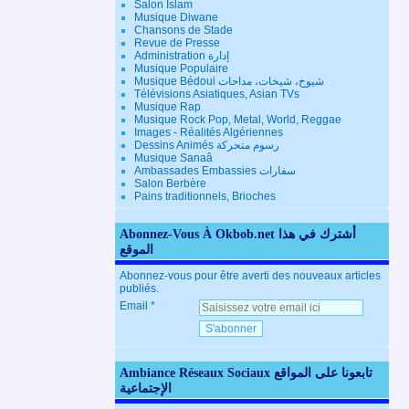
Salon Islam
Musique Diwane
Chansons de Stade
Revue de Presse
Administration إدارة
Musique Populaire
Musique Bédoui شيوخ، شيخات، مداحات
Télévisions Asiatiques, Asian TVs
Musique Rap
Musique Rock Pop, Metal, World, Reggae
Images - Réalités Algériennes
Dessins Animés رسوم متحركة
Musique Sanaâ
Ambassades Embassies سفارات
Salon Berbère
Pains traditionnels, Brioches
Abonnez-Vous À Okbob.net أشترك في هذا
الموقع
Abonnez-vous pour être averti des nouveaux articles
publiés.
Email
Ambiance Réseaux Sociaux تابعونا على المواقع
الإجتماعية