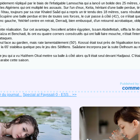
pidement répliqué par le biais de l’infatigable Lamouchia qui a lancé un bolide des 25 mètres, 
s Algériens qui ont multiplié les assauts. Sur l’un d’eux, Keïta, héritant d’une balle perdue, 
 l’étau, toujours par sa star Khaled Saâd qui a repris un tir tendu des 18 mètres, sans résultat 
cupère une balle perdue et tire de toutes ses forces, le cuir passe à côté (41’), ce n’était que
anc gauche, Yekhlef centre en retrait, Derradj, bien embusqué, d’un retourné acrobatique, oblig
.
 réalisation. Sur cet avantage, l’excellent arbitre égyptien, Issam Abdelfettah, siffla la fin 
ïza et Benchadi, ils ont eu quatre corners consécutifs qui ont failli faire mouche, n’était l’in
attaques.
 seul face au gardien, mais rate lamentablement (50’). Kossaï était tout près de l’égalisation lor
la 65’ stabilisa quelque peu le jeu des Sétifiens. Saâdane incorpora par la suite Delhoum au 
 jeu qui a vu Haïthem Okal mettre sa balle à côté alors qu’il était seul devant Hadjaoui. C’était 
e arabe cette saison.
Published by
comment
 du journal...
Special al Fayssali 0 - ESS... >>