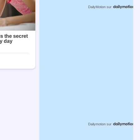
DailyMotion
sur
Dailymotion
sur