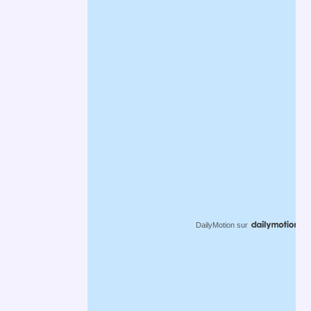
DailyMotion
sur