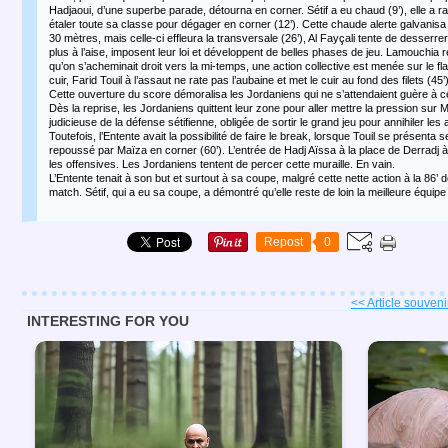
Hadjaoui, d’une superbe parade, détourna en corner. Sétif a eu chaud (9’), elle a ra
étaler toute sa classe pour dégager en corner (12’). Cette chaude alerte galvanisa le
30 mètres, mais celle-ci effleura la transversale (26’), Al Fayçali tente de desserrer
plus à l’aise, imposent leur loi et développent de belles phases de jeu. Lamouchia ré
qu’on s’acheminait droit vers la mi-temps, une action collective est menée sur le fl
cuir, Farid Touil à l’assaut ne rate pas l’aubaine et met le cuir au fond des filets (45’)
Cette ouverture du score démoralisa les Jordaniens qui ne s’attendaient guère à cette
Dès la reprise, les Jordaniens quittent leur zone pour aller mettre la pression sur Ma
judicieuse de la défense sétifienne, obligée de sortir le grand jeu pour annihiler les 
Toutefois, l’Entente avait la possibilité de faire le break, lorsque Touil se présenta
repoussé par Maïza en corner (60’). L’entrée de Hadj Aïssa à la place de Derradj à 
les offensives. Les Jordaniens tentent de percer cette muraille. En vain.
L’Entente tenait à son but et surtout à sa coupe, malgré cette nette action à la 86’ de
match. Sétif, qui a eu sa coupe, a démontré qu’elle reste de loin la meilleure équip
Repost
0
<< Article souvenir