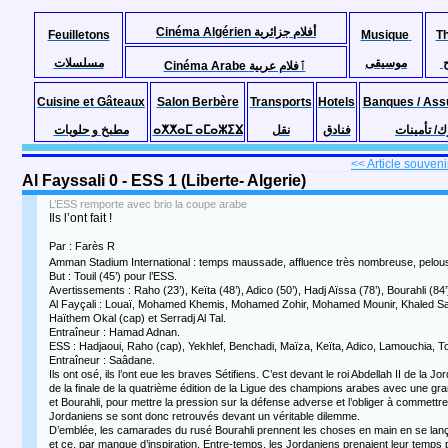
Cinéma Algérien أفلام جزائرية
Feuilletons
Musique
T
موسيقى
مسلسلات
Cinéma Arabe ٱفلام عربية
Cuisine et Gâteaux
Salon Berbère
Transports
Hotels
Banques / Ass
مطبخ و حلويات
ⴰⵅⵅⴰⵎ ⴰⵎⴰⵣⵉⴴ
نقل
فنادق
ك/ تأمينات
<< Article souvenir
Al Fayssali 0 - ESS 1 (Liberte- Algerie)
L’ESS remporte avec brio la coupe arabe
Ils l’ont fait !
Par : Farès R
Amman Stadium International : temps maussade, affluence très nombreuse, pelouse 
But : Touil (45’) pour l’ESS.
Avertissements : Raho (23’), Keïta (48’), Adico (50’), Hadj Aïssa (78’), Bourahli (8
Al Fayçali : Louaï, Mohamed Khemis, Mohamed Zohir, Mohamed Mounir, Khaled Saâ
Haïthem Okal (cap) et Serradj Al Tal.
Entraîneur : Hamad Adnan.
ESS : Hadjaoui, Raho (cap), Yekhlef, Benchadi, Maïza, Keïta, Adico, Lamouchia, Toui
Entraîneur : Saâdane.
Ils ont osé, ils l’ont eue les braves Sétifiens. C’est devant le roi Abdellah II de
de la finale de la quatrième édition de la Ligue des champions arabes avec une gra
et Bourahli, pour mettre la pression sur la défense adverse et l’obliger à commettre 
Jordaniens se sont donc retrouvés devant un véritable dilemme.
D’emblée, les camarades du rusé Bourahli prennent les choses en main en se lançan
et ce, par manque d’inspiration. Entre-temps, les Jordaniens prenaient leur temps po