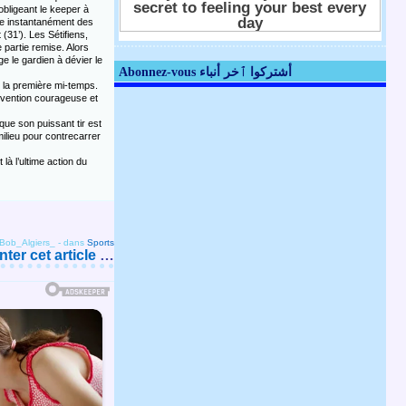
obligeant le keeper à
tire instantanément des
(31’). Les Sétifiens,
 partie remise. Alors
e le gardien à dévier le
Abonnez-vous أشتركوا ٱخر أنباء
de la première mi-temps.
tervention courageuse et
sque son puissant tir est
milieu pour contrecarrer
là l’ultime action du
 Bob_Algiers_
-
dans
Sports
er cet article
…