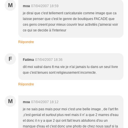
M
moa
07/04/2007 18:59
je dirai que c'est tellement caricaturale comme image que ca
laisse penser que c'est le genre de boutiques FACADE que
ces gens creent pour mieux couvrir leur activités j'aimerai voir
ce qui se decide à l'interieur
Répondre
F
Fatima
07/04/2007 18:36
dit moi xatral dans tt ma vie je n'ai jamais lu dans un seul livre
que c'est tenues sont religieusement incorrecte.
Répondre
M
moa
07/04/2007 18:12
je ne sais pas mais pour moi c'est une belle image , de l'art fin
,c'est genial et surtout plus reel mais il n' a que 2 marres d'eau
et donc il n y a que 2 qui ont fait leurs ablutions d'ou un
manque d'eau et c'est donc une photo de chez nous sauf si la