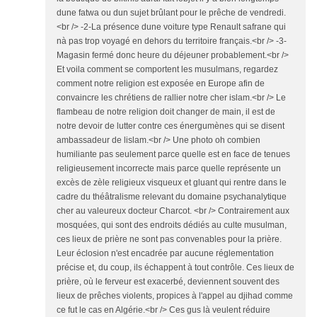
dune fatwa ou dun sujet brûlant pour le prêche de vendredi.
<br /> -2-La présence dune voiture type Renault safrane qui
nà pas trop voyagé en dehors du territoire français.<br /> -3-
Magasin fermé donc heure du déjeuner probablement.<br />
Et voila comment se comportent les musulmans, regardez
comment notre religion est exposée en Europe afin de
convaincre les chrétiens de rallier notre cher islam.<br /> Le
flambeau de notre religion doit changer de main, il est de
notre devoir de lutter contre ces énergumènes qui se disent
ambassadeur de lislam.<br /> Une photo oh combien
humiliante pas seulement parce quelle est en face de tenues
religieusement incorrecte mais parce quelle représente un
excès de zèle religieux visqueux et gluant qui rentre dans le
cadre du théâtralisme relevant du domaine psychanalytique
cher au valeureux docteur Charcot. <br /> Contrairement aux
mosquées, qui sont des endroits dédiés au culte musulman,
ces lieux de prière ne sont pas convenables pour la prière.
Leur éclosion n'est encadrée par aucune réglementation
précise et, du coup, ils échappent à tout contrôle. Ces lieux de
prière, où le ferveur est exacerbé, deviennent souvent des
lieux de prêches violents, propices à l'appel au djihad comme
ce fut le cas en Algérie.<br /> Ces gus là veulent réduire