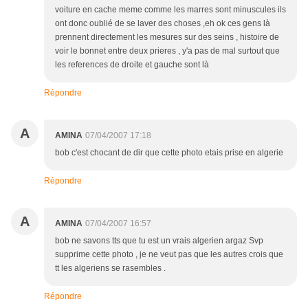
voiture en cache meme comme les marres sont minuscules ils
ont donc oublié de se laver des choses ,eh ok ces gens là
prennent directement les mesures sur des seins , histoire de
voir le bonnet entre deux prieres , y'a pas de mal surtout que
les references de droite et gauche sont là
Répondre
A
AMINA
07/04/2007 17:18
bob c'est chocant de dir que cette photo etais prise en algerie
Répondre
A
AMINA
07/04/2007 16:57
bob ne savons tts que tu est un vrais algerien argaz Svp
supprime cette photo , je ne veut pas que les autres crois que
tt les algeriens se rasembles .
Répondre