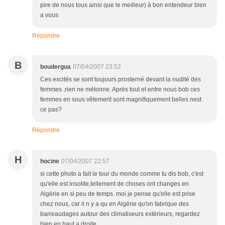
pire de nous tous ainsi que le meilleur) à bon entendeur bien
a vous
Répondre
B
boudergua
07/04/2007 23:52
Ces excités se sont toujours prosterné devant la nudité des
femmes ,rien ne métonne. Après tout et entre nous bob ces
femmes en sous vêtement sont magnifiquement belles nest
ce pas?
Répondre
H
hocine
07/04/2007 22:57
si cette photo a fait le tour du monde comme tu dis bob, c'est
qu'elle est insolite,tellement de choses ont changes en
Algérie en si peu de temps. moi je pense qu'elle est prise
chez nous, car il n y a qu en Algérie qu'on fabrique des
barreaudages autour des climatiseurs extérieurs, regardez
bien en haut a droite.