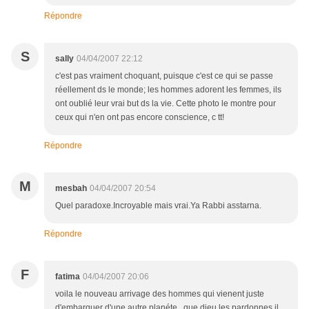
Répondre
S
sally
04/04/2007 22:12
c'est pas vraiment choquant, puisque c'est ce qui se passe
réellement ds le monde; les hommes adorent les femmes, ils
ont oublié leur vrai but ds la vie. Cette photo le montre pour
ceux qui n'en ont pas encore conscience, c tt!
Répondre
M
mesbah
04/04/2007 20:54
Quel paradoxe.Incroyable mais vrai.Ya Rabbi asstarna.
Répondre
F
fatima
04/04/2007 20:06
voila le nouveau arrivage des hommes qui vienent juste
d'embarquer d'une autre planéte , que dieu les pardonnes il