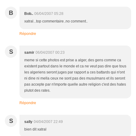
B
Bob..
06/04/2007 05:28
xatral...top commentaire..no comment..
Répondre
S
samir
06/04/2007 00:23
meme si cette photos est prise a alger, des gens comme ca
existent partout dans le monde et ca ne veut pas dire que tous
les algeriens seront juges par rapport a ces battards qui n'ont
ni dine ni mella ceux ne sont pas des musulmans et ils seront
pas accepte par n'importe quelle autre religion c'est des hates
plutot des rates.
Répondre
S
sally
04/04/2007 22:49
bien dit xatral