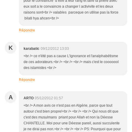
pour le convaincre d etre a leur rang et faire la priere avec
eux soit a le convaincre a changer l activivite et les deux
raisons sont<br /> valables parceque on utilise pas la force
bilati hya ahcen<br />
Répondre
K
karabatic
09/12/2012 13:03
<br /> ce n'été pas a cause L'ignorance et l'analphabétisme
de ces adorateurs.<br /> <br /> <br /> mais c'est le cooooool
des islamistes <br />
Répondre
A
ARTO
05/12/2012 01:57
<br /> A mon avis ce n'est pas en Algérie, parce que tout
autour c'est bien propre!<br /> <br /> <br /> Qui nous dit que
c'est des musulmans priant pour Allah et non la Déesse
CHANTELLE. Moi pour une Déesse pareil, aussi succulente
je ne dirai pas non.<br /> <br /> <br /> PS: Pourquoi que pour