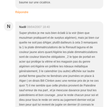
baume sur une cicatrice.
Répondre
N
Nadil
08/04/2007 18:40
Super photos je me suis bien éclaté à la voir (bien que
musulman pratiquant et de surplus algérien), mais jai bien cur
quelle ne soit pas dAlger, plutôt dailleurs à cela 3 remarques
la 1 la plate dimmatriculations de la Renault laguna et de
couleur jaune alors quant Algérie les plate dimmatriculations
sont de couleur blanche obligatoire , 2 le type de portail en
acier qui protège la vitrine et les magasin pas du genre
algérien ont Algérie en préfère les rideaux métallique
généralement, 3 le calendrier (ou autre) affichée sur lautre
portail ferme gauche ne tiendrais une journées on place à
Alger ( on dirais Bill Clinton avec une remise prix de je ne ces
quoi ?) il me semble que cette photos provient de Palestine
sauf erreur de ma part , et je mexcuse davance pour tout les
palestiniens et bon courage , pour le reste chacun pour soi et
dieu pour tous le reste on verra au jugement dernier est jai
bien peur quil lui revient de jugée on dernier (il connais le