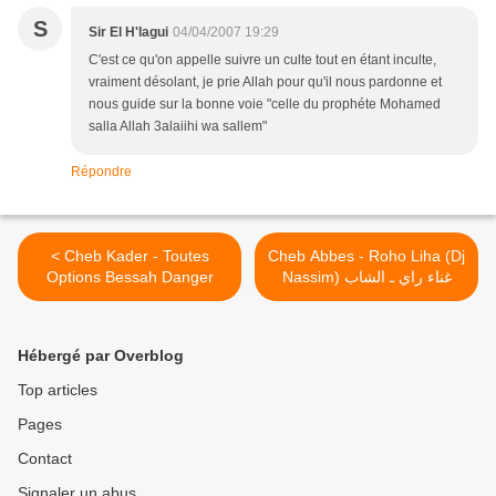
S
Sir El H'lagui
04/04/2007 19:29
C'est ce qu'on appelle suivre un culte tout en étant inculte,
vraiment désolant, je prie Allah pour qu'il nous pardonne et
nous guide sur la bonne voie "celle du prophéte Mohamed
salla Allah 3alaiihi wa sallem"
Répondre
< Cheb Kader - Toutes
Cheb Abbes - Roho Liha (Dj
Options Bessah Danger
Nassim) غناء راي ـ الشاب
عبّاس >
Hébergé par Overblog
Top articles
Pages
Contact
Signaler un abus