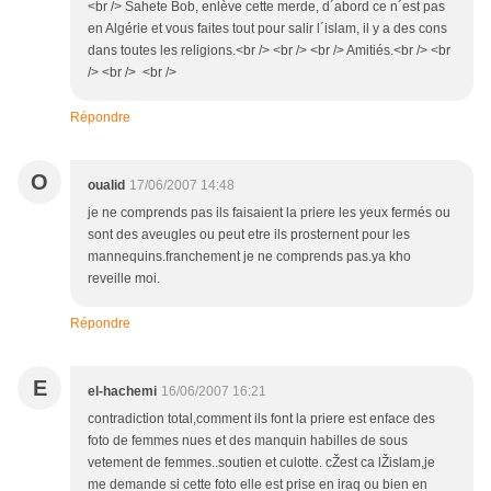
<br /> Sahete Bob, enlève cette merde, d´abord ce n´est pas
en Algérie et vous faites tout pour salir l´islam, il y a des cons
dans toutes les religions.<br /> <br /> <br /> Amitiés.<br /> <br
/> <br /> <br />
Répondre
O
oualid
17/06/2007 14:48
je ne comprends pas ils faisaient la priere les yeux fermés ou
sont des aveugles ou peut etre ils prosternent pour les
mannequins.franchement je ne comprends pas.ya kho
reveille moi.
Répondre
E
el-hachemi
16/06/2007 16:21
contradiction total,comment ils font la priere est enface des
foto de femmes nues et des manquin habilles de sous
vetement de femmes..soutien et culotte. cŽest ca lŽislam,je
me demande si cette foto elle est prise en iraq ou bien en