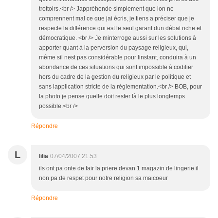
trottoirs.<br /> Jappréhende simplement que lon ne
comprennent mal ce que jai écris, je tiens a préciser que je
respecte la différence qui est le seul garant dun débat riche et
démocratique. <br /> Je minterroge aussi sur les solutions à
apporter quant à la perversion du paysage religieux, qui,
même sil nest pas considérable pour linstant, conduira à un
abondance de ces situations qui sont impossible à codifier
hors du cadre de la gestion du religieux par le politique et
sans lapplication stricte de la règlementation.<br /> BOB, pour
la photo je pense quelle doit rester là le plus longtemps
possible.<br />
Répondre
L
lilia
07/04/2007 21:53
ils ont pa onte de fair la priere devan 1 magazin de lingerie il
non pa de respet pour notre religion sa maicoeur
Répondre