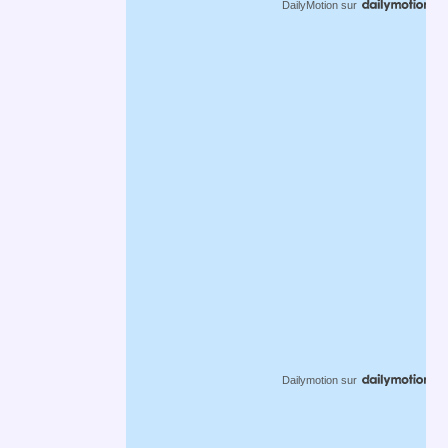
DailyMotion
sur
Dailymotion
sur