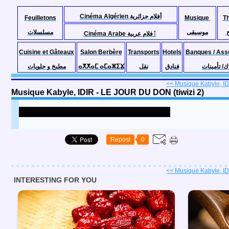
Cinéma Algérien أفلام جزائرية
Feuilletons
Musique
T
موسيقى
مسلسلات
Cinéma Arabe ٱفلام عربية
Cuisine et Gâteaux
Salon Berbère
Transports
Hotels
Banques / Ass
مطبخ و حلويات
ⴰⵅⵅⴰⵎ ⴰⵎⴰⵣⵉⴴ
نقل
فنادق
ك/ تأمينات
<< Musique Kabyle, ID
Musique Kabyle, IDIR - LE JOUR DU DON (tiwizi 2)
Repost
0
<< Musique Kabyle, ID