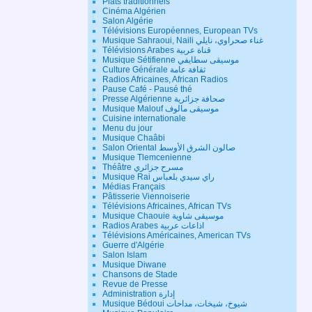
Plats traditionnels
Cinéma Algérien
Salon Algérie
Télévisions Européennes, European TVs
Musique Sahraoui, Naili غناء صحراوي، نايلي
Télévisions Arabes قناة عربية
Musique Sétifienne موسيقى سطايفي
Culture Générale ثقافة عامة
Radios Africaines, African Radios
Pause Café - Pausé thé
Presse Algérienne صحافة جزائرية
Musique Malouf موسيقى مالوف
Cuisine internationale
Menu du jour
Musique Chaâbi
Salon Oriental صالون الشرق الأوسط
Musique Tlemcenienne
Théâtre مسرح جزائري
Musique Rai راي سيدي بلعباس
Médias Français
Pâtisserie Viennoiserie
Télévisions Africaines, African TVs
Musique Chaouie موسيقى شاوية
Radios Arabes اذاعات عربية
Télévisions Américaines, American TVs
Guerre d'Algérie
Salon Islam
Musique Diwane
Chansons de Stade
Revue de Presse
Administration إدارة
Musique Bédoui شيوخ، شيخات، مداحات