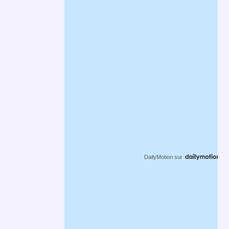
DailyMotion
sur