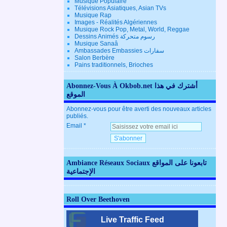
Musique Populaire
Télévisions Asiatiques, Asian TVs
Musique Rap
Images - Réalités Algériennes
Musique Rock Pop, Metal, World, Reggae
Dessins Animés رسوم متحركة
Musique Sanaâ
Ambassades Embassies سفارات
Salon Berbère
Pains traditionnels, Brioches
Abonnez-Vous À Okbob.net أشترك في هذا
الموقع
Abonnez-vous pour être averti des nouveaux articles
publiés.
Email
Ambiance Réseaux Sociaux تابعونا على المواقع
الإجتماعية
Roll Over Beethoven
Live Traffic Feed