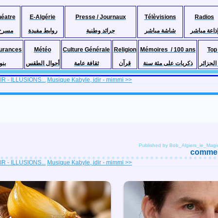
héatre
E-Algérie
Presse / Journaux
Télèvisions
Radios
ذاعة مباشر
شاشة مباشر
جرائد وطنية
روابط مفيدة
مسرح
urances
Météo
Culture Générale
Religion
Mémoires / 100 ans
Top
لجزائر
ذكريات على مئة سنة
قرآن
ثقافة عامة
أحوال الطقس
بنو
IR - ILLUSIONS...
Musique Kabyle, idir - mimmi >>
Published by Bob_Algiers_le_Magi
comment
IR - ILLUSIONS...
Musique Kabyle, idir - mimmi >>