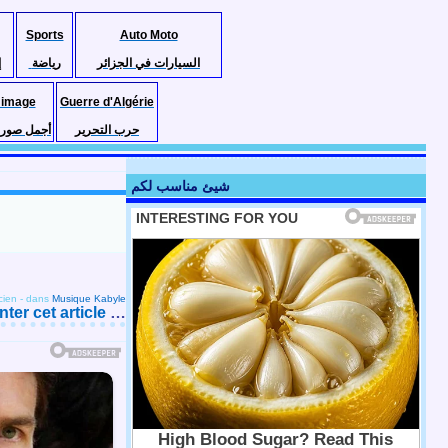
Sports
Auto Moto
السيارات في الجزائر
رياضة
إ
 image
Guerre d'Algérie
حرب التحرير
أجمل صور ا
شيئ مناسب لكم
cien
-
dans
Musique Kabyle
er cet article
…