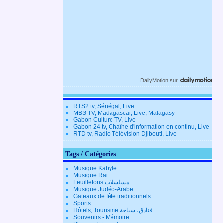
DailyMotion
sur
RTS2 tv, Sénégal, Live
MBS TV, Madagascar, Live, Malagasy
Gabon Culture TV, Live
Gabon 24 tv, Chaîne d'information en continu, Live
RTD tv, Radio Télévision Djibouti, Live
Tags / Catégories
Musique Kabyle
Musique Rai
Feuilletons مسلسلات
Musique Judéo-Arabe
Gateaux de fête traditionnels
Sports
Hôtels, Tourisme فنادق، سياحة
Souvenirs - Mémoire