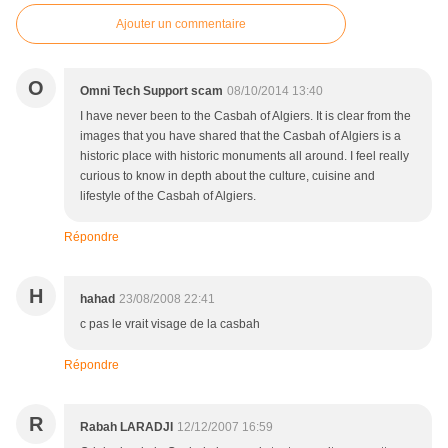
Ajouter un commentaire
O
Omni Tech Support scam
08/10/2014 13:40
I have never been to the Casbah of Algiers. It is clear from the
images that you have shared that the Casbah of Algiers is a
historic place with historic monuments all around. I feel really
curious to know in depth about the culture, cuisine and
lifestyle of the Casbah of Algiers.
Répondre
H
hahad
23/08/2008 22:41
c pas le vrait visage de la casbah
Répondre
R
Rabah LARADJI
12/12/2007 16:59