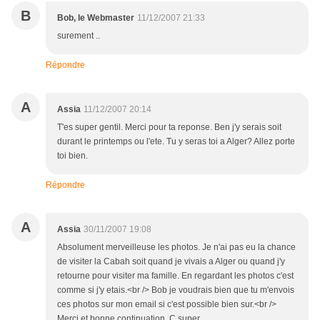
B
Bob, le Webmaster
11/12/2007 21:33
surement ..
Répondre
A
Assia
11/12/2007 20:14
T'es super gentil. Merci pour ta reponse. Ben j'y serais soit
durant le printemps ou l'ete. Tu y seras toi a Alger? Allez porte
toi bien.
Répondre
A
Assia
30/11/2007 19:08
Absolument merveilleuse les photos. Je n'ai pas eu la chance
de visiter la Cabah soit quand je vivais a Alger ou quand j'y
retourne pour visiter ma famille. En regardant les photos c'est
comme si j'y etais.<br /> Bob je voudrais bien que tu m'envois
ces photos sur mon email si c'est possible bien sur.<br />
Merci et bonne continuation. C super.