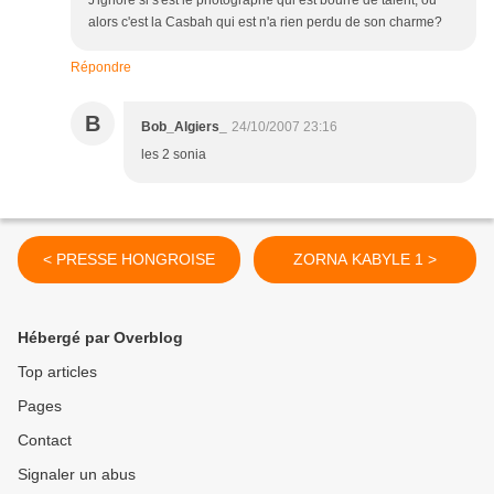
J'ignore si s'est le photographe qui est bourré de talent, ou
alors c'est la Casbah qui est n'a rien perdu de son charme?
Répondre
B
Bob_Algiers_
24/10/2007 23:16
les 2 sonia
< PRESSE HONGROISE
ZORNA KABYLE 1 >
Hébergé par Overblog
Top articles
Pages
Contact
Signaler un abus