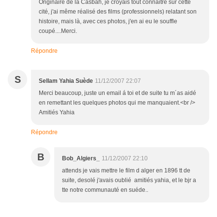
Originaire de la Casbah, je croyais tout connaitre sur cette
cité, j'ai même réalisé des films (professionnels) relatant son
histoire, mais là, avec ces photos, j'en ai eu le souffle
coupé....Merci.
Répondre
S
Sellam Yahia Suède
11/12/2007 22:07
Merci beaucoup, juste un email á toi et de suite tu m´as aidé
en remettant les quelques photos qui me manquaient.<br />
Amitiés Yahia
Répondre
B
Bob_Algiers_
11/12/2007 22:10
attends je vais mettre le film d alger en 1896 tt de
suite, desolé j'avais oublié amitiés yahia, et le bjr a
tte notre communauté en suéde..