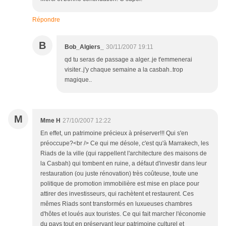
Répondre
B
Bob_Algiers_
30/11/2007 19:11
qd tu seras de passage a alger..je t'emmenerai
visiter..j'y chaque semaine a la casbah..trop
magique..
M
Mme H
27/10/2007 12:22
En effet, un patrimoine précieux à préserver!!! Qui s'en
préoccupe?<br /> Ce qui me désole, c'est qu'à Marrakech, les
Riads de la ville (qui rappellent l'architecture des maisons de
la Casbah) qui tombent en ruine, a défaut d'investir dans leur
restauration (ou juste rénovation) très coûteuse, toute une
politique de promotion immobilière est mise en place pour
attirer des investisseurs, qui rachètent et restaurent. Ces
mêmes Riads sont transformés en luxueuses chambres
d'hôtes et loués aux touristes. Ce qui fait marcher l'économie
du pays tout en préservant leur patrimoine culturel et