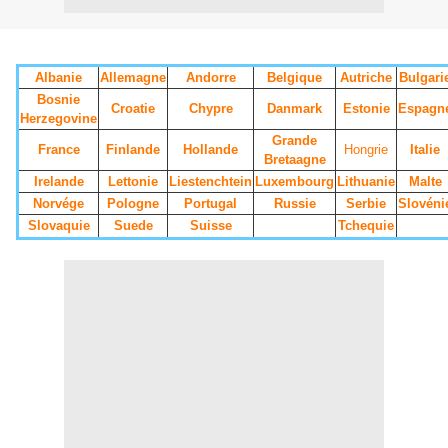
Albanie
Allemagne
Andorre
Belgique
Autriche
Bulgari
Bosnie
Croatie
Chypre
Danmark
Estonie
Espagn
Herzegovine
Grande
France
Finlande
Hollande
Hongrie
Italie
Bretaagne
Irelande
Lettonie
Liestenchtein
Luxembourg
Lithuanie
Malte
Norvége
Pologne
Portugal
Russie
Serbie
Slovéni
Slovaquie
Suede
Suisse
Tchequie