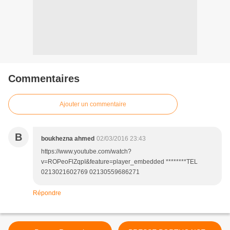
Commentaires
Ajouter un commentaire
B
boukhezna ahmed
02/03/2016 23:43
https://www.youtube.com/watch?
v=ROPeoFlZqpI&feature=player_embedded ********TEL
0213021602769 02130559686271
Répondre