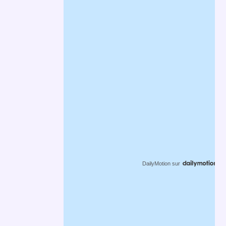
DailyMotion
sur