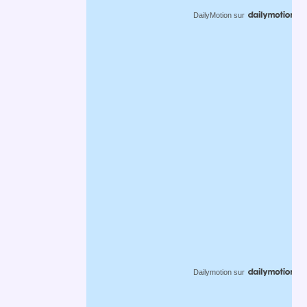
DailyMotion
sur
Dailymotion
sur