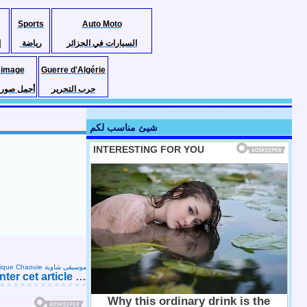
Sports
Auto Moto
السيارات في الجزائر
رياضة
إ
 image
Guerre d'Algérie
حرب التحرير
أجمل صور ا
شيئ مناسب لكم
Musique Chaouie موسيقى شاوية
er cet article
…