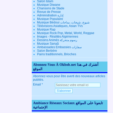
Salon Islam
Musique Diwane
Chansons de Stade
Revue de Presse
Administration إدارة
Musique Populaire
Musique Bédoui شيوخ، شيخات، مداحات
Télévisions Asiatiques, Asian TVs
Musique Rap
Musique Rock Pop, Metal, World, Reggae
Images - Réalités Algériennes
Dessins Animés رسوم متحركة
Musique Sanaâ
Ambassades Embassies سفارات
Salon Berbère
Pains traditionnels, Brioches
Abonnez-Vous À Okbob.net أشترك في هذا
الموقع
Abonnez-vous pour être averti des nouveaux articles
publiés.
Email
Ambiance Réseaux Sociaux تابعونا على المواقع
الإجتماعية