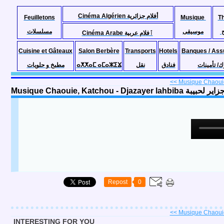
Cinéma Algérien أفلام جزائرية
Feuilletons
Musique
T
موسيقى
مسلسلات
Cinéma Arabe ٱفلام عربية
Cuisine et Gâteaux
Salon Berbère
Transports
Hotels
Banques / Ass
مطبخ و حلويات
ⴰⵅⵅⴰⵎ ⴰⵎⴰⵣⵉⴴ
نقل
فنادق
ك/ تأمينات
<< Musique Chaouie,
Musique Chaouie, Katchou - 
Repost
0
<< Musique Chaouie,