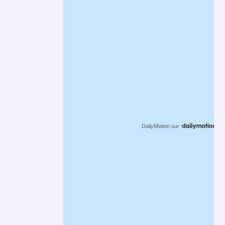
DailyMotion
sur