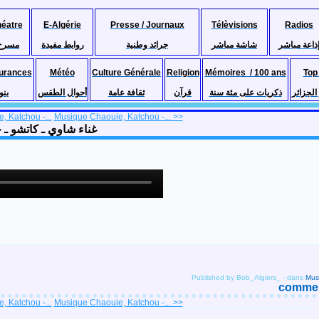
héatre
E-Algérie
Presse / Journaux
Télèvisions
Radios
ذاعة مباشر
شاشة مباشر
جرائد وطنية
روابط مفيدة
مسرح
urances
Météo
Culture Générale
Religion
Mémoires / 100 ans
Top
لجزائر
ذكريات على مئة سنة
قرآن
ثقافة عامة
أحوال الطقس
بنو
 Katchou -...
Musique Chaouie, Katchou -... >>
Djazayer lahbiba غناء شاوي ـ كاتشو ـ جزاير لحبيبة
Published by Bob_Algiers_
-
dans
comment
 Katchou -...
Musique Chaouie, Katchou -... >>