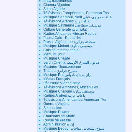
Plats traditionnels
Cinéma Algérien
Salon Algérie
Télévisions Européennes, European TVs
Musique Sahraoui, Naili غناء صحراوي، نايلي
Télévisions Arabes قناة عربية
Musique Sétifienne موسيقى سطايفي
Culture Générale ثقافة عامة
Radios Africaines, African Radios
Pause Café - Pausé thé
Presse Algérienne صحافة جزائرية
Musique Malouf موسيقى مالوف
Cuisine internationale
Menu du jour
Musique Chaâbi
Salon Oriental صالون الشرق الأوسط
Musique Tlemcenienne
Théâtre مسرح جزائري
Musique Rai راي سيدي بلعباس
Médias Français
Pâtisserie Viennoiserie
Télévisions Africaines, African TVs
Musique Chaouie موسيقى شاوية
Radios Arabes اذاعات عربية
Télévisions Américaines, American TVs
Guerre d'Algérie
Salon Islam
Musique Diwane
Chansons de Stade
Revue de Presse
Administration إدارة
Musique Bédoui شيوخ، شيخات، مداحات