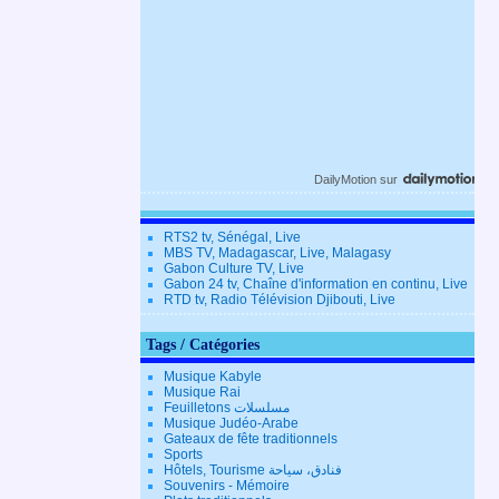
DailyMotion
sur
RTS2 tv, Sénégal, Live
MBS TV, Madagascar, Live, Malagasy
Gabon Culture TV, Live
Gabon 24 tv, Chaîne d'information en continu, Live
RTD tv, Radio Télévision Djibouti, Live
Tags / Catégories
Musique Kabyle
Musique Rai
Feuilletons مسلسلات
Musique Judéo-Arabe
Gateaux de fête traditionnels
Sports
Hôtels, Tourisme فنادق، سياحة
Souvenirs - Mémoire