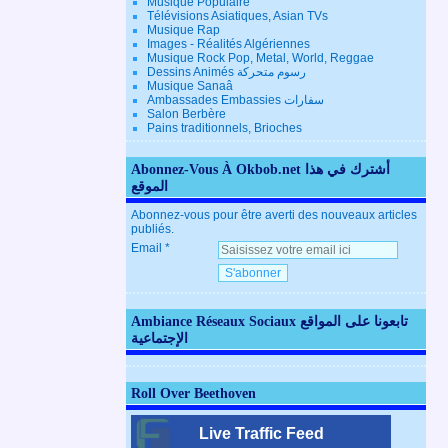
Musique Populaire
Télévisions Asiatiques, Asian TVs
Musique Rap
Images - Réalités Algériennes
Musique Rock Pop, Metal, World, Reggae
Dessins Animés رسوم متحركة
Musique Sanaâ
Ambassades Embassies سفارات
Salon Berbère
Pains traditionnels, Brioches
Abonnez-Vous À Okbob.net أشترك في هذا
الموقع
Abonnez-vous pour être averti des nouveaux articles
publiés.
Email
Ambiance Réseaux Sociaux تابعونا على المواقع
الإجتماعية
Roll Over Beethoven
Live Traffic Feed