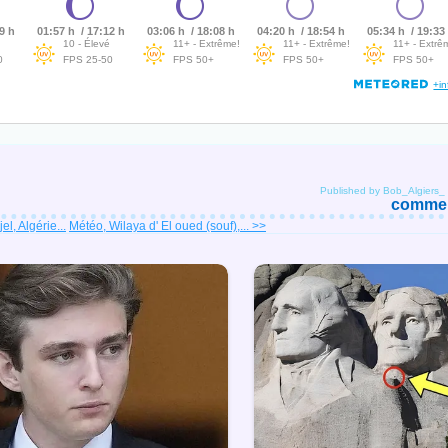
Published by Bob_Algiers_
comment
l, Algérie...
Météo, Wilaya d' El oued (souf),... >>