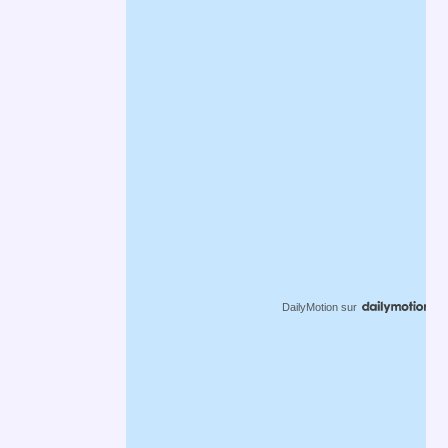
DailyMotion
sur