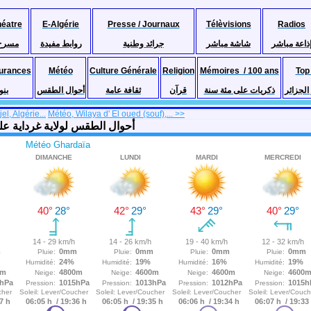
héatre
E-Algérie
Presse / Journaux
Télèvisions
Radios
ذاعة مباشر
شاشة مباشر
جرائد وطنية
روابط مفيدة
مسرح
urances
Météo
Culture Générale
Religion
Mémoires / 100 ans
Top
لجزائر
ذكريات على مئة سنة
قرآن
ثقافة عامة
أحوال الطقس
بنو
l, Algérie...
Météo, Wilaya d' El oued (souf),... >>
semaine, Ghardaia, Algérie أحوال الطقس لولاية غرداية على مدى 7 ايام