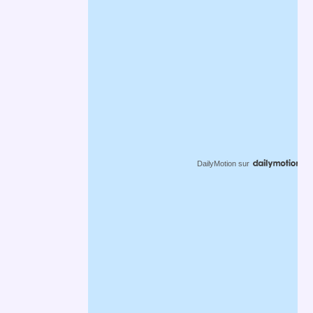
DailyMotion
sur