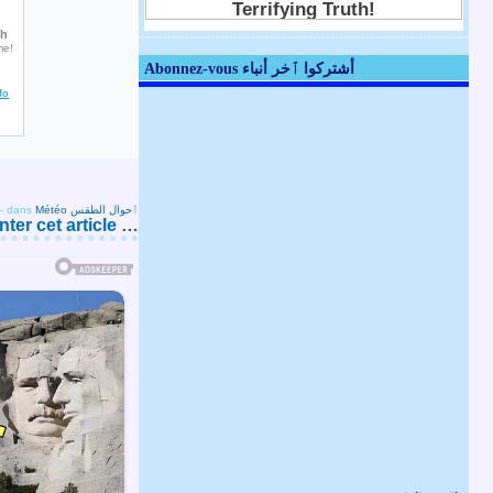
Abonnez-vous أشتركوا ٱخر أنباء
-
dans
Météo ٱحوال الطقس
er cet article
…