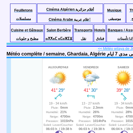
Cinéma Algérien أفلام جزائرية
Feuilletons
Musique
T
موسيقى
مسلسلات
Cinéma Arabe ٱفلام عربية
Cuisine et Gâteaux
Salon Berbère
Transports
Hotels
Banques / Ass
مطبخ و حلويات
ⴰⵅⵅⴰⵎ ⴰⵎⴰⵣⵉⴴ
نقل
فنادق
ك/ تأمينات
<< Météo wilaya de Jije
Météo complète / 