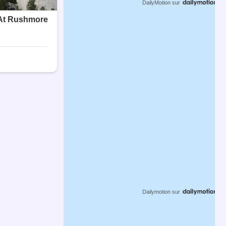
DailyMotion
sur
Dailymotion
sur