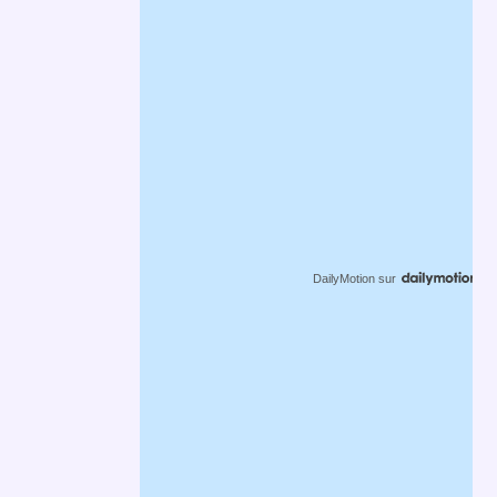
DailyMotion
sur