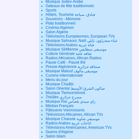
Musique Judéo-Arabe
Gateaux de fête traditionnels
Sports
Hôtels, Tourisme فنادق، سياحة
Souvenirs - Mémoire
Plats traditionnels
Cinéma Algérien
Salon Algérie
Télévisions Européennes, European TVs
Musique Sahraoui, Naili غناء صحراوي، نايلي
Télévisions Arabes قناة عربية
Musique Sétifienne موسيقى سطايفي
Culture Générale ثقافة عامة
Radios Africaines, African Radios
Pause Café - Pausé thé
Presse Algérienne صحافة جزائرية
Musique Malouf موسيقى مالوف
Cuisine internationale
Menu du jour
Musique Chaâbi
Salon Oriental صالون الشرق الأوسط
Musique Tlemcenienne
Théâtre مسرح جزائري
Musique Rai راي سيدي بلعباس
Médias Français
Pâtisserie Viennoiserie
Télévisions Africaines, African TVs
Musique Chaouie موسيقى شاوية
Radios Arabes اذاعات عربية
Télévisions Américaines, American TVs
Guerre d'Algérie
Salon Islam