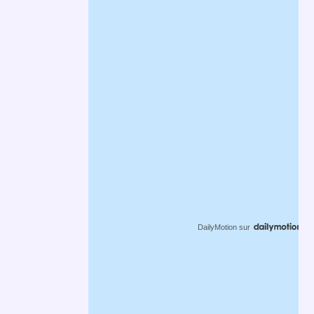
DailyMotion
sur