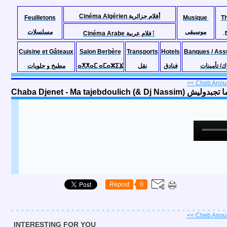
Cinéma Algérien أفلام جزائرية
Feuilletons
Musique
T
موسيقى
مسلسلات
Cinéma Arabe ٱفلام عربية
Cuisine et Gâteaux
Salon Berbère
Transports
Hotels
Banques / Ass
مطبخ و حلويات
ⴰⵅⵅⴰⵎ ⴰⵎⴰⵣⵉⴴ
نقل
فنادق
ك/ تأمينات
<< Cheb Anoua
Chaba Djenet - Ma tajebdoulich 
Repost
0
<< Cheb Anoua