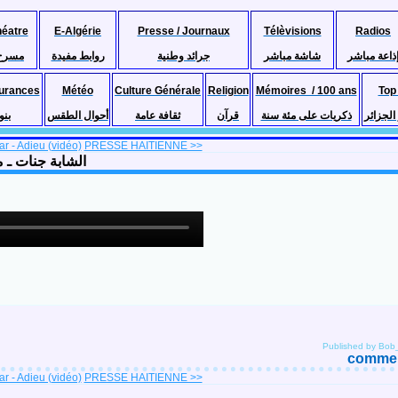
héatre
E-Algérie
Presse / Journaux
Télèvisions
Radios
ذاعة مباشر
شاشة مباشر
جرائد وطنية
روابط مفيدة
مسرح
urances
Météo
Culture Générale
Religion
Mémoires / 100 ans
Top
لجزائر
ذكريات على مئة سنة
قرآن
ثقافة عامة
أحوال الطقس
بنو
r - Adieu (vidéo)
PRESSE HAITIENNE >>
(& Dj Nassim) الشابة جنات ـ ما تجبدوليش
Published by Bob_
comment
r - Adieu (vidéo)
PRESSE HAITIENNE >>