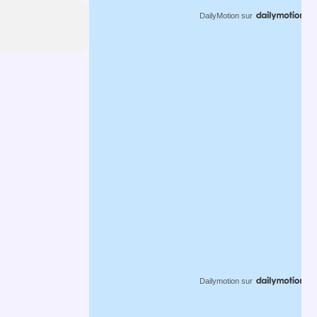
DailyMotion
sur
Dailymotion
sur