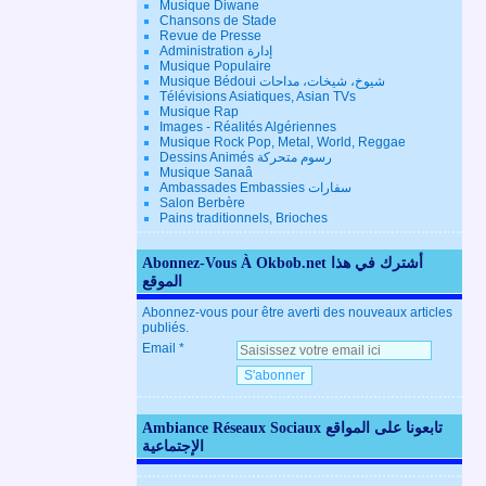
Musique Diwane
Chansons de Stade
Revue de Presse
Administration إدارة
Musique Populaire
Musique Bédoui شيوخ، شيخات، مداحات
Télévisions Asiatiques, Asian TVs
Musique Rap
Images - Réalités Algériennes
Musique Rock Pop, Metal, World, Reggae
Dessins Animés رسوم متحركة
Musique Sanaâ
Ambassades Embassies سفارات
Salon Berbère
Pains traditionnels, Brioches
Abonnez-Vous À Okbob.net أشترك في هذا
الموقع
Abonnez-vous pour être averti des nouveaux articles
publiés.
Email
Ambiance Réseaux Sociaux تابعونا على المواقع
الإجتماعية