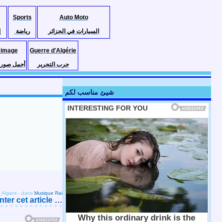
Sports
Auto Moto
السيارات في الجزائر
رياضة
إ
 image
Guerre d'Algérie
حرب التحرير
أجمل صور ا
شيئ مناسب لكم
Algiers
-
dans
Musique Rai
er cet article
…