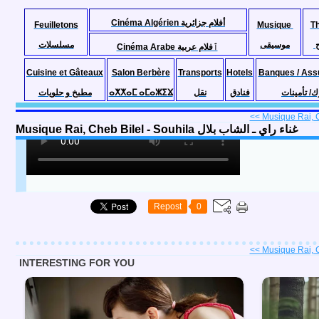
Cinéma Algérien أفلام جزائرية
Feuilletons
Musique
T
موسيقى
مسلسلات
Cinéma Arabe ٱفلام عربية
Cuisine et Gâteaux
Salon Berbère
Transports
Hotels
Banques / Ass
مطبخ و حلويات
ⴰⵅⵅⴰⵎ ⴰⵎⴰⵣⵉⴴ
نقل
فنادق
ك/ تأمينات
<< Musique Rai, Ch
Musique Rai, Cheb Bilel - Souhila غناء راي ـ الشاب بلال
Repost
0
<< Musique Rai, Ch