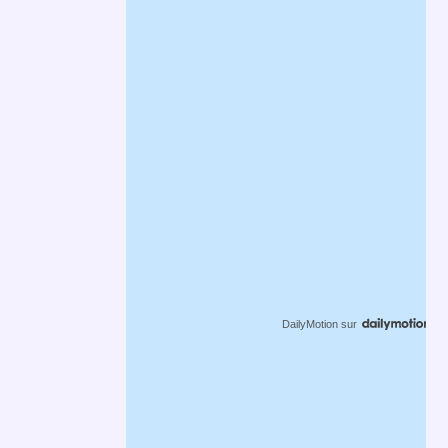
DailyMotion
sur