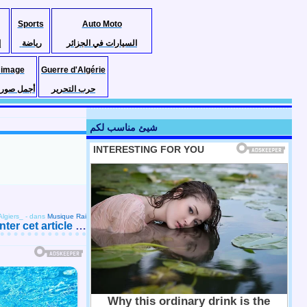
Sports
Auto Moto
السيارات في الجزائر
رياضة
إ
 image
Guerre d'Algérie
حرب التحرير
أجمل صور ا
شيئ مناسب لكم
lgiers_
-
dans
Musique Rai
er cet article
…