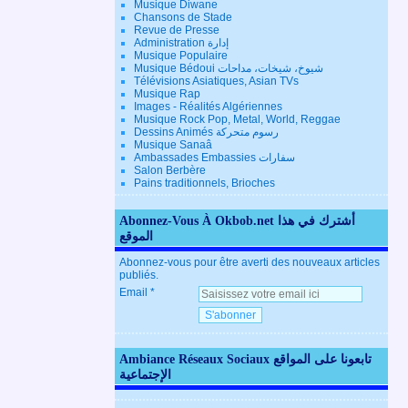
Musique Diwane
Chansons de Stade
Revue de Presse
Administration إدارة
Musique Populaire
Musique Bédoui شيوخ، شيخات، مداحات
Télévisions Asiatiques, Asian TVs
Musique Rap
Images - Réalités Algériennes
Musique Rock Pop, Metal, World, Reggae
Dessins Animés رسوم متحركة
Musique Sanaâ
Ambassades Embassies سفارات
Salon Berbère
Pains traditionnels, Brioches
Abonnez-Vous À Okbob.net أشترك في هذا
الموقع
Abonnez-vous pour être averti des nouveaux articles
publiés.
Email
Ambiance Réseaux Sociaux تابعونا على المواقع
الإجتماعية