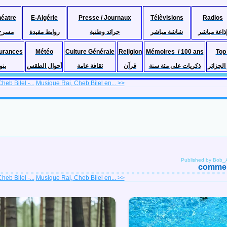
héatre
E-Algérie
Presse / Journaux
Télèvisions
Radios
ذاعة مباشر
شاشة مباشر
جرائد وطنية
روابط مفيدة
مسرح
urances
Météo
Culture Générale
Religion
Mémoires / 100 ans
Top
لجزائر
ذكريات على مئة سنة
قرآن
ثقافة عامة
أحوال الطقس
بنو
eb Bilel -...
Musique Rai, Cheb Bilel en... >>
Published by Bob_A
comment
eb Bilel -...
Musique Rai, Cheb Bilel en... >>