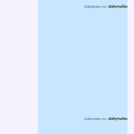
DailyMotion
sur
Dailymotion
sur