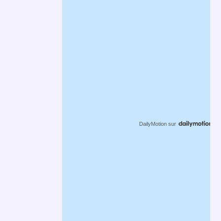
DailyMotion
sur