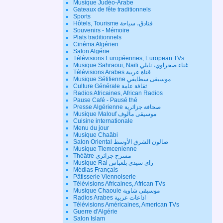
Musique Judéo-Arabe
Gateaux de fête traditionnels
Sports
Hôtels, Tourisme فنادق، سياحة
Souvenirs - Mémoire
Plats traditionnels
Cinéma Algérien
Salon Algérie
Télévisions Européennes, European TVs
Musique Sahraoui, Naili غناء صحراوي، نايلي
Télévisions Arabes قناة عربية
Musique Sétifienne موسيقى سطايفي
Culture Générale ثقافة عامة
Radios Africaines, African Radios
Pause Café - Pausé thé
Presse Algérienne صحافة جزائرية
Musique Malouf موسيقى مالوف
Cuisine internationale
Menu du jour
Musique Chaâbi
Salon Oriental صالون الشرق الأوسط
Musique Tlemcenienne
Théâtre مسرح جزائري
Musique Rai راي سيدي بلعباس
Médias Français
Pâtisserie Viennoiserie
Télévisions Africaines, African TVs
Musique Chaouie موسيقى شاوية
Radios Arabes اذاعات عربية
Télévisions Américaines, American TVs
Guerre d'Algérie
Salon Islam