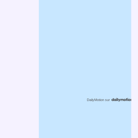
DailyMotion
sur