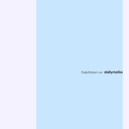
DailyMotion
sur