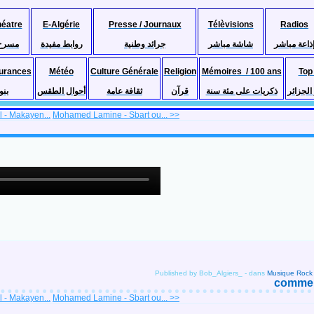
héatre
E-Algérie
Presse / Journaux
Télèvisions
Radios
ذاعة مباشر
شاشة مباشر
جرائد وطنية
روابط مفيدة
مسرح
urances
Météo
Culture Générale
Religion
Mémoires / 100 ans
Top
لجزائر
ذكريات على مئة سنة
قرآن
ثقافة عامة
أحوال الطقس
بنو
 - Makayen...
Mohamed Lamine - Sbart ou... >>
Published by Bob_Algiers_
-
dans
Musique Rock 
comment
 - Makayen...
Mohamed Lamine - Sbart ou... >>