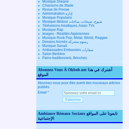
Musique Diwane
Chansons de Stade
Revue de Presse
Administration إدارة
Musique Populaire
Musique Bédoui شيوخ، شيخات، مداحات
Télévisions Asiatiques, Asian TVs
Musique Rap
Images - Réalités Algériennes
Musique Rock Pop, Metal, World, Reggae
Dessins Animés رسوم متحركة
Musique Sanaâ
Ambassades Embassies سفارات
Salon Berbère
Pains traditionnels, Brioches
Abonnez-Vous À Okbob.net أشترك في هذا
الموقع
Abonnez-vous pour être averti des nouveaux articles
publiés.
Email
Ambiance Réseaux Sociaux تابعونا على المواقع
الإجتماعية