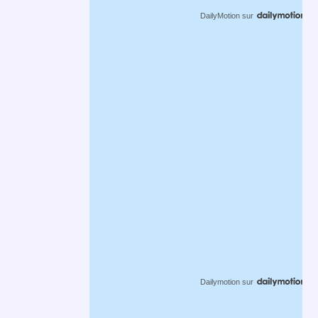
DailyMotion
sur
Dailymotion
sur