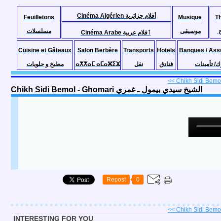
Cinéma Algérien أفلام جزائرية
Feuilletons
Musique
T
موسيقى
مسلسلات
Cinéma Arabe ٱفلام عربية
Cuisine et Gâteaux
Salon Berbère
Transports
Hotels
Banques / Ass
مطبخ و حلويات
ⴰⵅⵅⴰⵎ ⴰⵎⴰⵣⵉⴴ
نقل
فنادق
ك/ تأمينات
<< Chikh Sidi Bemol
Chikh Sidi Bemol - Ghomari الشيخ سيدي بيمول ـ غمري
Repost
0
<< Chikh Sidi Bemol