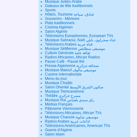
Musique Judéo-Arabe
Gateaux de fête traditionnels
Sports
Hôtels, Tourisme فنادق، سياحة
Souvenirs - Mémoire
Plats traditionnels
Cinéma Algérien
Salon Algérie
Télévisions Européennes, European TVs
Musique Sahraoui, Naili غناء صحراوي، نايلي
Télévisions Arabes قناة عربية
Musique Sétifienne موسيقى سطايفي
Culture Générale ثقافة عامة
Radios Africaines, African Radios
Pause Café - Pausé thé
Presse Algérienne صحافة جزائرية
Musique Malouf موسيقى مالوف
Cuisine internationale
Menu du jour
Musique Chaâbi
Salon Oriental صالون الشرق الأوسط
Musique Tlemcenienne
Théâtre مسرح جزائري
Musique Rai راي سيدي بلعباس
Médias Français
Pâtisserie Viennoiserie
Télévisions Africaines, African TVs
Musique Chaouie موسيقى شاوية
Radios Arabes اذاعات عربية
Télévisions Américaines, American TVs
Guerre d'Algérie
Salon Islam