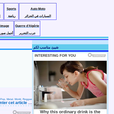
Sports
Auto Moto
السيارات في الجزائر
رياضة
إ
 image
Guerre d'Algérie
حرب التحرير
أجمل صور ا
شيئ مناسب لكم
Pop, Metal, World, Reggae
er cet article
…