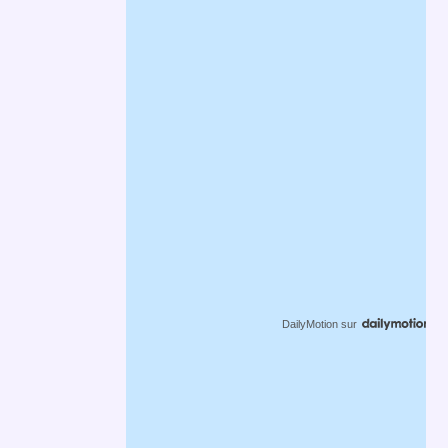
DailyMotion
sur