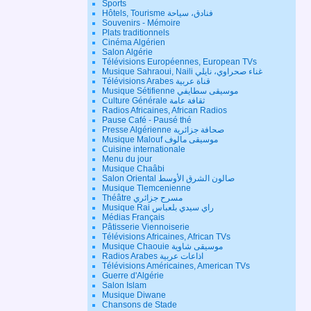
Sports
Hôtels, Tourisme فنادق، سياحة
Souvenirs - Mémoire
Plats traditionnels
Cinéma Algérien
Salon Algérie
Télévisions Européennes, European TVs
Musique Sahraoui, Naili غناء صحراوي، نايلي
Télévisions Arabes قناة عربية
Musique Sétifienne موسيقى سطايفي
Culture Générale ثقافة عامة
Radios Africaines, African Radios
Pause Café - Pausé thé
Presse Algérienne صحافة جزائرية
Musique Malouf موسيقى مالوف
Cuisine internationale
Menu du jour
Musique Chaâbi
Salon Oriental صالون الشرق الأوسط
Musique Tlemcenienne
Théâtre مسرح جزائري
Musique Rai راي سيدي بلعباس
Médias Français
Pâtisserie Viennoiserie
Télévisions Africaines, African TVs
Musique Chaouie موسيقى شاوية
Radios Arabes اذاعات عربية
Télévisions Américaines, American TVs
Guerre d'Algérie
Salon Islam
Musique Diwane
Chansons de Stade