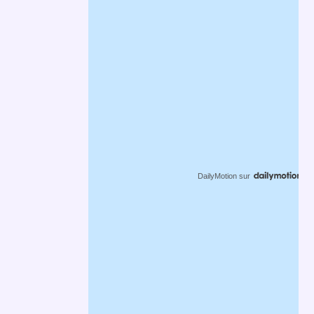
DailyMotion
sur