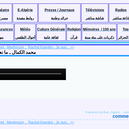
héatre
E-Algérie
Presse / Journaux
Télèvisions
Radios
ذاعة مباشر
شاشة مباشر
جرائد وطنية
روابط مفيدة
مسرح
urances
Météo
Culture Générale
Religion
Mémoires / 100 ans
Top
لجزائر
ذكريات على مئة سنة
قرآن
ثقافة عامة
أحوال الطقس
بنو
l - Maghroum,...
Rachid Ksentini - Je suis... >>
 - (Ya mahla kelmet) Manaarafch محمد الكمال ـ ما نعرفش
Published by Bob_Algiers_
-
da
comment
l - Maghroum,...
Rachid Ksentini - Je suis... >>