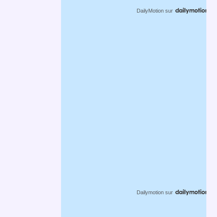
DailyMotion
sur
Dailymotion
sur