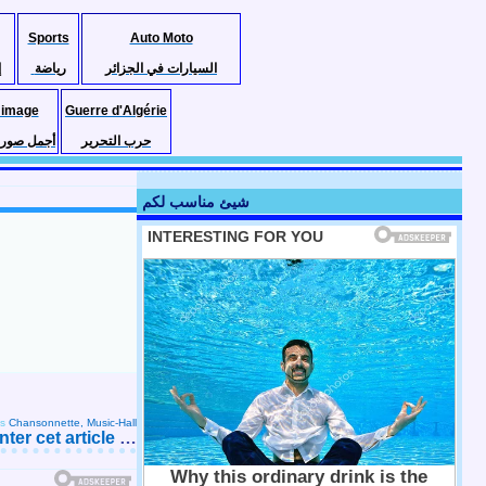
Sports
Auto Moto
السيارات في الجزائر
رياضة
إ
 image
Guerre d'Algérie
حرب التحرير
أجمل صور ا
شيئ مناسب لكم
ns
Chansonnette, Music-Hall
er cet article
…