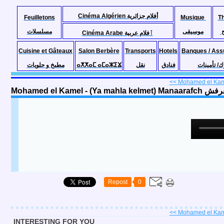
Cinéma Algérien أفلام جزائرية
Feuilletons
Musique
T
موسيقى
مسلسلات
Cinéma Arabe ٱفلام عربية
Cuisine et Gâteaux
Salon Berbère
Transports
Hotels
Banques / Ass
مطبخ و حلويات
ⴰⵅⵅⴰⵎ ⴰⵎⴰⵣⵉⴴ
نقل
فنادق
ك/ تأمينات
<< Mohamed el Kame
Mohamed el Kamel
Repost
0
<< Mohamed el Kame