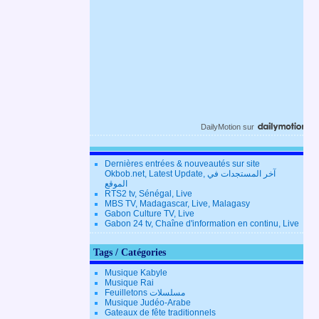
DailyMotion
sur
Dernières entrées & nouveautés sur site
Okbob.net, Latest Update, آخر المستجدات في
الموقع
RTS2 tv, Sénégal, Live
MBS TV, Madagascar, Live, Malagasy
Gabon Culture TV, Live
Gabon 24 tv, Chaîne d'information en continu, Live
Tags / Catégories
Musique Kabyle
Musique Rai
Feuilletons مسلسلات
Musique Judéo-Arabe
Gateaux de fête traditionnels