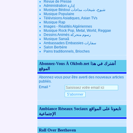
Revue de Presse
Administration إدارة
Musique Bédoui شيوخ، شيخات، مداحات
Musique Populaire
Télévisions Asiatiques, Asian TVs
Musique Rap
Images - Réalités Algériennes
Musique Rock Pop, Metal, World, Reggae
Dessins Animés رسوم متحركة
Musique Sanaâ
Ambassades Embassies سفارات
Salon Berbère
Pains traditionnels, Brioches
Abonnez-Vous À Okbob.net أشترك في هذا
الموقع
Abonnez-vous pour être averti des nouveaux articles
publiés.
Email
Ambiance Réseaux Sociaux تابعونا على المواقع
الإجتماعية
Roll Over Beethoven