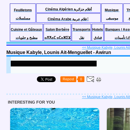
Cinéma Algérien أفلام جزائرية
Feuilletons
Musique
T
موسيقى
مسلسلات
Cinéma Arabe ٱفلام عربية
Cuisine et Gâteaux
Salon Berbère
Transports
Hotels
Banques / Ass
مطبخ و حلويات
ⴰⵅⵅⴰⵎ ⴰⵎⴰⵣⵉⴴ
نقل
فنادق
ك/ تأمينات
<< Musique Kabyle, Lounis Ait
Musique Kabyle, Lounis Ait-Menguellet - Awirun
Repost
0
<< Musique Kabyle, Lounis Ait