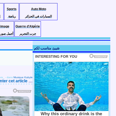
Sports
Auto Moto
السيارات في الجزائر
رياضة
إ
 image
Guerre d'Algérie
حرب التحرير
أجمل صور ا
شيئ مناسب لكم
ers_
-
dans
Musique Kabyle
er cet article
…