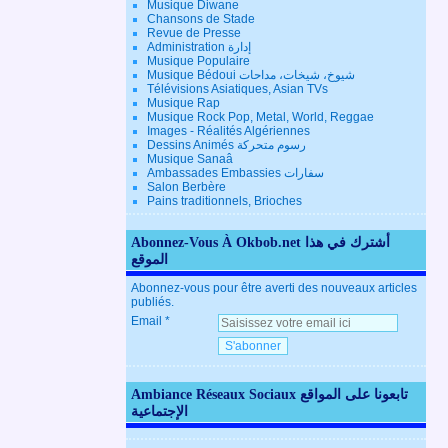
Musique Diwane
Chansons de Stade
Revue de Presse
Administration إدارة
Musique Populaire
Musique Bédoui شيوخ، شيخات، مداحات
Télévisions Asiatiques, Asian TVs
Musique Rap
Musique Rock Pop, Metal, World, Reggae
Images - Réalités Algériennes
Dessins Animés رسوم متحركة
Musique Sanaâ
Ambassades Embassies سفارات
Salon Berbère
Pains traditionnels, Brioches
Abonnez-Vous À Okbob.net أشترك في هذا
الموقع
Abonnez-vous pour être averti des nouveaux articles
publiés.
Email
Ambiance Réseaux Sociaux تابعونا على المواقع
الإجتماعية