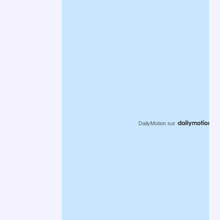
DailyMotion
sur