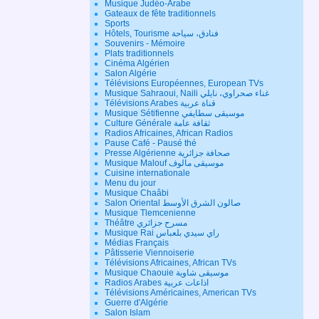
Musique Judéo-Arabe
Gateaux de fête traditionnels
Sports
Hôtels, Tourisme فنادق، سياحة
Souvenirs - Mémoire
Plats traditionnels
Cinéma Algérien
Salon Algérie
Télévisions Européennes, European TVs
Musique Sahraoui, Naili غناء صحراوي، نايلي
Télévisions Arabes قناة عربية
Musique Sétifienne موسيقى سطايفي
Culture Générale ثقافة عامة
Radios Africaines, African Radios
Pause Café - Pausé thé
Presse Algérienne صحافة جزائرية
Musique Malouf موسيقى مالوف
Cuisine internationale
Menu du jour
Musique Chaâbi
Salon Oriental صالون الشرق الأوسط
Musique Tlemcenienne
Théâtre مسرح جزائري
Musique Rai راي سيدي بلعباس
Médias Français
Pâtisserie Viennoiserie
Télévisions Africaines, African TVs
Musique Chaouie موسيقى شاوية
Radios Arabes اذاعات عربية
Télévisions Américaines, American TVs
Guerre d'Algérie
Salon Islam