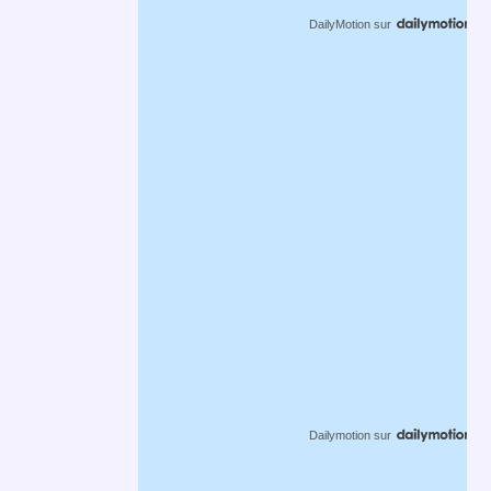
DailyMotion
sur
Dailymotion
sur