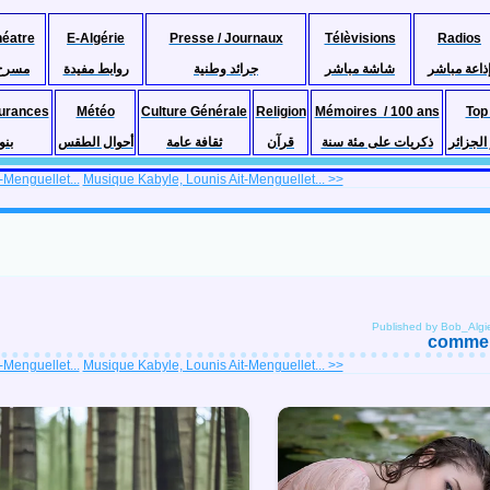
héatre
E-Algérie
Presse / Journaux
Télèvisions
Radios
ذاعة مباشر
شاشة مباشر
جرائد وطنية
روابط مفيدة
مسرح
urances
Météo
Culture Générale
Religion
Mémoires / 100 ans
Top
لجزائر
ذكريات على مئة سنة
قرآن
ثقافة عامة
أحوال الطقس
بنو
-Menguellet...
Musique Kabyle, Lounis Ait-Menguellet... >>
Published by Bob_Algi
comment
-Menguellet...
Musique Kabyle, Lounis Ait-Menguellet... >>