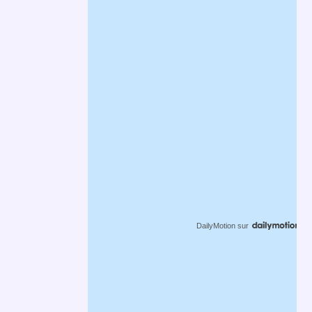
DailyMotion
sur