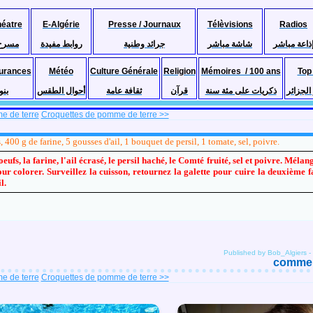
héatre
E-Algérie
Presse / Journaux
Télèvisions
Radios
مسرح
روابط مفيدة
جرائد وطنية
شاشة مباشر
إذاعة مباش
urances
Météo
Culture Générale
Religion
Mémoires / 100 ans
Top
نات
أحوال الطقس
ثقافة عامة
قرآن
ذكريات على مئة سنة
أجمل ص
e de terre
Croquettes de pomme de terre >>
400 g de farine, 5 gousses d'ail, 1 bouquet de persil, 1 tomate, sel, poivre.
ufs, la farine, l'ail écrasé, le persil haché, le Comté fruité, sel et poivre. Mélan
pour colorer. Surveillez la cuisson, retournez la galette pour cuire la deuxième 
l.
Published by Bob_Algiers
-
comment
e de terre
Croquettes de pomme de terre >>